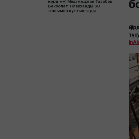
б
көрдім»: Мұхамеджан Тазабек
Бекболат Тілеуханды 60
жасымен құттықтады
Өңі
түс
inA