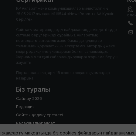
ҚР Ақпарат және коммуникациялар министрлігінің
25.05.2017 жылдан №16544 «NewsRoom +» АА Куәлігі
блок
берілген.
Сайттағы материалдарды пайдаланғанда міндетті түрде
сілтеме берулеріңізді сұраймыз. Ақпараттық
порталдағы авторлық және басқа да құқықтар
толығымен қорғалатынын ескертеміз. Автордың жеке
пікірі редакцияның көзқарасы болып саналмайды.
Жарнама мен түрлі хабарландыруларға жарнама беруші
жауапты.
Портал жаңалықтары 18 жастан асқан оқырмандар
назарына.
Біз туралы
Сайлау 2026
Редакция
Сайтты қолдану ережесі
Редакциялық саясат
 жақсарту мақсатында біз cookies файлдарын пайдаланамыз. 