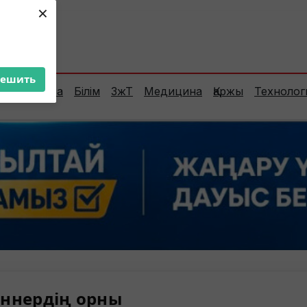
×
ент:
28°C
решить
Сараптама
Білім
ЗжТ
Медицина
Қаржы
Технолог
ннердің орны