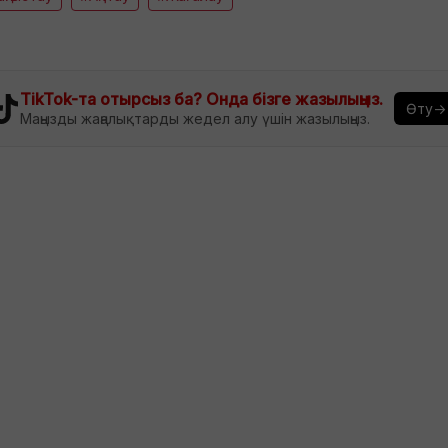
TikTok-та отырсыз ба? Онда бізге жазылыңыз.
Өту→
Маңызды жаңалықтарды жедел алу үшін жазылыңыз.