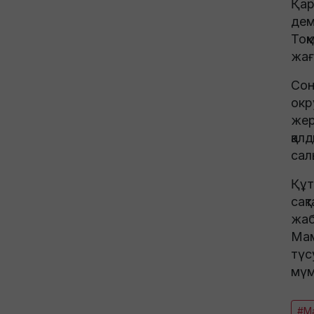
Қар
дем
Тоқ
жағ
Сон
окр
жер
қал
сал
Құт
сақ
жаб
Мам
түс
мүм
#Ма