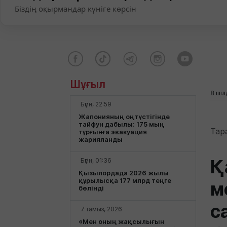
Біздің оқырмандар күніге көрсін
Шұғыл
8 шіл
Бүгін, 22:59
Жапонияның оңтүстігінде
тайфун дабылы: 175 мың
Тар
тұрғынға эвакуация
жарияланды
Қ
Бүгін, 01:36
Қызылордада 2026 жылы
құрылысқа 177 млрд теңге
м
бөлінді
с
7 тамыз, 2026
«Мен оның жақсылығын