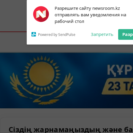
Subscribe to our
Разрешите сайту newsroom.kz
notifications!
отправлять вам уведомления на
To enable permission prompts, click on
Астана:
19°C
Алматы:
22°C
Шымк
рабочий стол
the notification icon
Запретить
Раз
Powered by SendPulse
Елорда
Сіздің жарнамаңыздың және ба