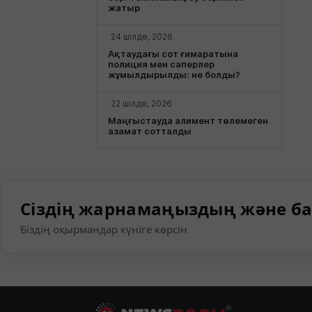
жатыр
24 шілде, 2026
Ақтаудағы сот ғимаратына
полиция мен саперлер
жұмылдырылды: не болды?
22 шілде, 2026
Маңғыстауда алимент төлемеген
азамат сотталды
Сіздің жарнамаңыздың және ба
Біздің оқырмандар күніге көрсін