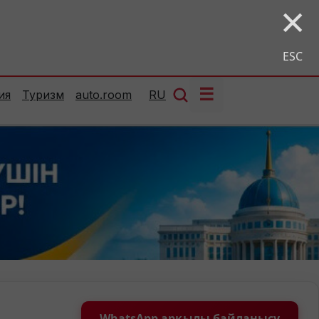
×
ESC
☰
ия
Туризм
auto.room
RU
WhatsApp арқылы байланысу