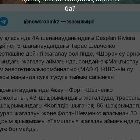
ба?
@newsroomkz
— жазылыңыз!
ау қаласында 4А шағынауданындағы Caspian Riviera
ақүйінен 5-шағынаудандағы Тарас Шевченко
ерткішіне дейінгі жағалау бөлігінде, «Шора» су арн
ындағы жағалау аймағында, сондай-ақ «Маңғыстау
м энергетикалық комбинаты» (МАЭК) ЖШС-нің су
асы маңында суға түсуге тыйым салынған.
қараған ауданында Ақтау – Форт-Шевченко
ожолының 43-шақырымындағы жағалауда, трассан
шақырымындағы «Көгілдір шығанақ», 86-шақырымдағ
ура» жағалауы және Форт-Шевченко қаласынан 30
ырым қашықтықтағы «Тамшалы» жағалау аймағында с
уге болмайды.