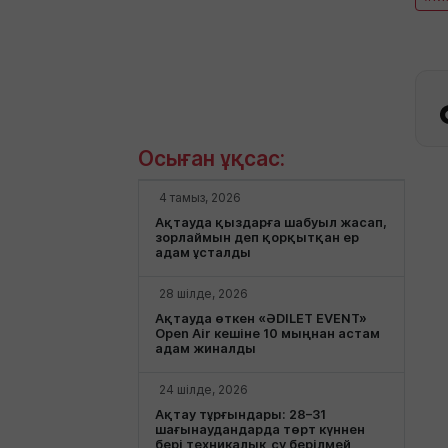
Осыған ұқсас:
4 тамыз, 2026
Ақтауда қыздарға шабуыл жасап,
зорлаймын деп қорқытқан ер
адам ұсталды
28 шілде, 2026
Ақтауда өткен «ӘDILET EVENT»
Open Air кешіне 10 мыңнан астам
адам жиналды
24 шілде, 2026
Ақтау тұрғындары: 28–31
шағынаудандарда төрт күннен
бері техникалық су берілмей