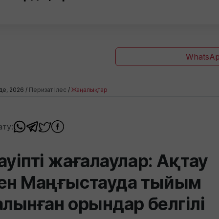
WhatsAp
де, 2026 /
Перизат Ілес
/
Жаңалықтар
ату:
ауіпті жағалаулар: Ақтау
ен Маңғыстауда тыйым
алынған орындар белгілі