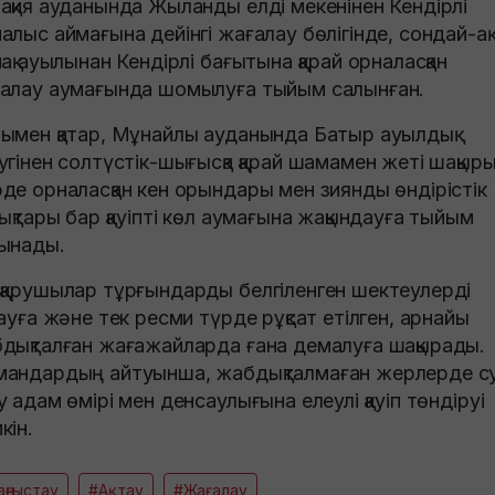
ақия ауданында Жыланды елді мекенінен Кендірлі
алыс аймағына дейінгі жағалау бөлігінде, сондай-ақ
мақ ауылынан Кендірлі бағытына қарай орналасқан
алау аумағында шомылуға тыйым салынған.
ымен қатар, Мұнайлы ауданында Батыр ауылдық
угінен солтүстік-шығысқа қарай шамамен жеті шақыр
де орналасқан кен орындары мен зиянды өндірістік
дықтары бар қауіпті көл аумағына жақындауға тыйым
ынады.
қарушылар тұрғындарды белгіленген шектеулерді
тауға және тек ресми түрде рұқсат етілген, арнайы
дықталған жағажайларда ғана демалуға шақырады.
андардың айтуынша, жабдықталмаған жерлерде с
у адам өмірі мен денсаулығына елеулі қауіп төндіруі
кін.
ңғыстау
#Ақтау
#Жағалау