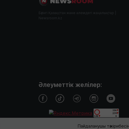
Бүгінгі Қазақстан және әлемдегі жаңалықтар |
Newsroom.kz
Әлеуметтік желілер:
Пайдаланушы тәжірибесін