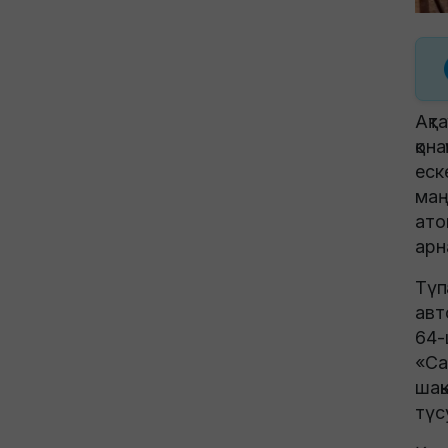
Ақт
қон
еск
маң
ато
арн
Түп
авт
64-
«Са
шақ
түс