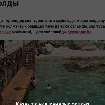
олды
рде тұрғындар мен туристерге қауіпсіздік мақсатында су
уге болмайтын орындар тағы да еске салынды. Бұл тур
ktau.kz
мәлімдеді,—деп хабарлайды
newsroom.kz
Қазақ тілінде жаңалық оқисыз