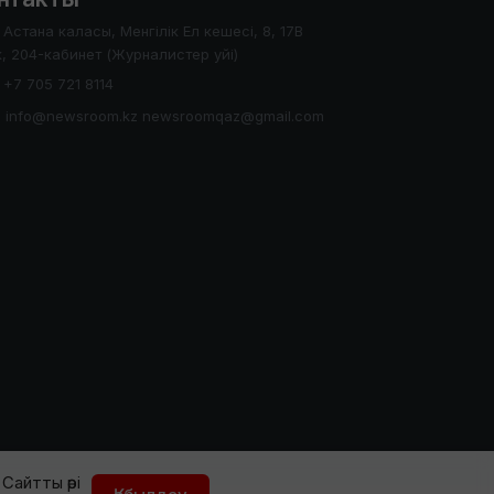
Астана каласы, Менгілік Ел кешесі, 8, 17В
, 204-кабинет (Журналистер уйі)
+7 705 721 8114
info@newsroom.kz newsroomqaz@gmail.com
Сайтты әрі