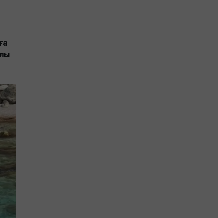
ға
алы