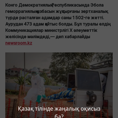
Конго Демократиялық Республикасында Эбола
геморрагиялық қызбасын жұқтырғаны зертханалық
түрде расталған адамдар саны 1 502-ге жетті.
Аурудан 473 адам қайтыс болды. Бұл туралы елдің
Коммуникациялар министрлігі X әлеуметтік
желісінде мәлімдеді,— деп хабарлайды
newsroom.kz
Қазақ тілінде жаңалық оқисыз
ба?