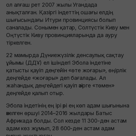
ол алғаш рет 2007 жылы Угандада
анықталған. Қазіргі індеттің ошағы елдің
шығысындағы Итури провинциясы болып
саналады. Сонымен қатар, Солтүстік Киву мен
Оңтүстік Киву провинцияларында да ауру
тіркелген.
22 мамырда Дүниежүзілік денсаулық сақтау
ұйымы (ДДҰ) ел ішіндегі Эбола індетіне
қатысты қауіп деңгейін «өте жоғары», өңірлік
деңгейде «жоғары» деп бағалады. Ал
жаһандық деңгейдегі қауіп әзірге «төмен»
деңгейде қалып отыр.
Эбола індетінің ең ірі әрі ең көп адам шығынына
әкелген өршуі 2014–2016 жылдары Батыс
Африкада болды. Сол кезде 11 300-ден астам
адам көз жұмып, 28 600-ден астам адам
вирус жұқтырған.