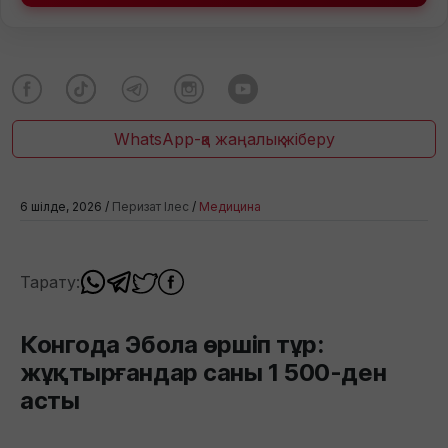
WhatsApp-қа жаңалық жіберу
6 шілде, 2026 /
Перизат Ілес
/
Медицина
Тарату:
Конгода Эбола өршіп тұр:
жұқтырғандар саны 1 500-ден
асты