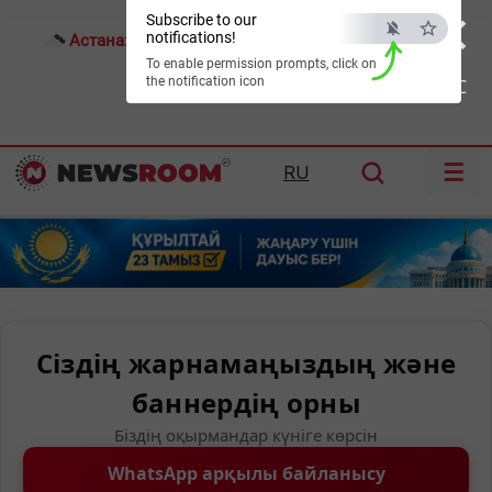
×
Subscribe to our
notifications!
Астана:
22°C
Алматы:
25°C
Шымкент:
32°C
To enable permission prompts, click on
the notification icon
ESC
☰
RU
Сіздің жарнамаңыздың және
баннердің орны
Біздің оқырмандар күніге көрсін
WhatsApp арқылы байланысу