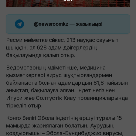
@newsroomkz
— жазылыңыз!
Ресми мәліметке сәйкес, 213 науқас сауығып
шыққан, ал 628 адам дәрігерлердің
бақылауында қалып отыр.
Ведомствоның мәліметінше, медицина
қызметкерлері вирус жұқтырғандармен
байланыста болған адамдардың 81,8 пайызын
анықтап, бақылауға алған. Індет негізінен
Итури және Солтүстік Киву провинцияларында
тіркеліп отыр.
Конго билігі Эбола індетінің өршуі туралы 15
мамырда жариялаған болатын. Аурудың
қоздырғышы – Эбола-Бундибуджио вирусы,