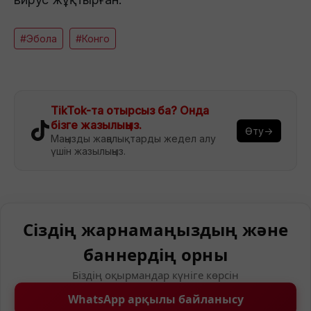
#Эбола
#Конго
TikTok-та отырсыз ба? Онда
бізге жазылыңыз.
Өту→
Маңызды жаңалықтарды жедел алу
үшін жазылыңыз.
Сіздің жарнамаңыздың және
баннердің орны
Біздің оқырмандар күніге көрсін
WhatsApp арқылы байланысу