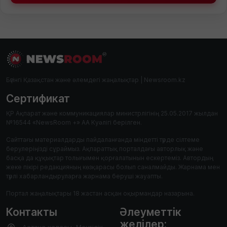
Бүгінгі Қазақстан және әлемдегі жаңалықтар | Newsroom.kz
Сертификат
ҚР Ақпарат және коммуникациялар министрлігінің 25.05.2017 жылдан
№16544 «NewsRoom +» АА Куәлігі берілген.
Сайттағы материалдарды пайдаланғанда міндетті түрде сілтеме
берулеріңізді сұраймыз. Ақпараттық порталдағы авторлық және
басқа да құқықтар толығымен қорғалатынын ескертеміз. Автордың
жеке пікірі редакцияның көзқарасы болып саналмайды. Жарнама мен
түрлі хабарландыруларға жарнама беруші жауапты.
Портал жаңалықтары 18 жастан асқан оқырмандар назарына.
Контакты
Әлеуметтік
желілер: