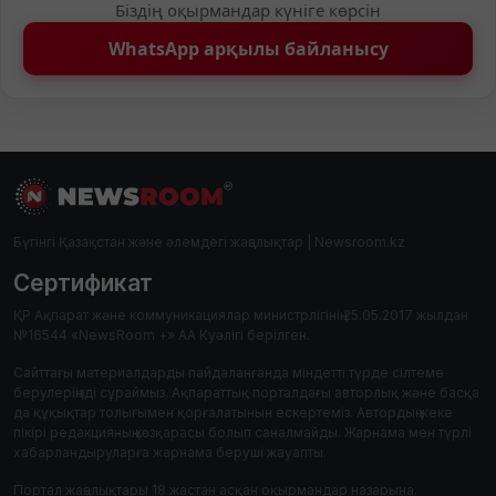
Біздің оқырмандар күніге көрсін
WhatsApp арқылы байланысу
Бүгінгі Қазақстан және әлемдегі жаңалықтар | Newsroom.kz
Сертификат
ҚР Ақпарат және коммуникациялар министрлігінің 25.05.2017 жылдан
№16544 «NewsRoom +» АА Куәлігі берілген.
Сайттағы материалдарды пайдаланғанда міндетті түрде сілтеме
берулеріңізді сұраймыз. Ақпараттық порталдағы авторлық және басқа
да құқықтар толығымен қорғалатынын ескертеміз. Автордың жеке
пікірі редакцияның көзқарасы болып саналмайды. Жарнама мен түрлі
хабарландыруларға жарнама беруші жауапты.
Портал жаңалықтары 18 жастан асқан оқырмандар назарына.