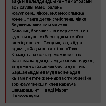
айқын дәлелдейді. Әке – тек отбасын
асыраушы емес, баланы
жауапкершілікке, еңбекқорлыққа
және Отанға деген сүйіспеншілікке
баулитын алғашқы мектеп.
Баланың болашағына әсер ететін ең
қуатты күш – отбасындағы тәрбие,
әкенің өнегесі. Сондықтан, «Адал
адам», «Заң мен тәртіп», «Таза
Қазақстан» секілді мемлекеттік
бастамаларды қоғамда орнықтыру ең
алдымен отбасынан басталуы тиіс.
Баршаңызды ел мүддесіне адал
қызмет етуге және ұрпақ тәрбиесіне
зор жауапкершілікпен қарауға
шақырамын», – деді Мұрат
Нәлқожаұлы.