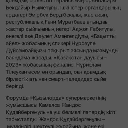
қоғамдық бірлестігі төрағасының орынбасары
Бекдайыр Нығметұлы, ішкі істер органдарының
ардагері Әмірбек Бердібекұлы, жас ақын,
республикалық Ғани Мұратбаев атындағы
жастар сыйлығының иегері Ақжол Ғабитұлы,
өнегелі әке Дәулет Амангелдіұлы, «Бақытты
әйел» жобасының спикері Нұрсәуле
Дүйсембайқызы тақырып аясында мазмұнды
баяндама жасады. «Қазақстан дауысы –
2023» жобасының финалисі Нұрислам
Тілеухан әсем ән орындап, оған қоғамдық
бірлестік атынан смарт-теледидар сыйға
берілді.
Форумда «Қызылорда» супермаркетінің
жұмысшысы Камалов Жандос
Құдайбергенұлына үш бөлмелі пәтердің кілті
табысталды. Жандос Құдайбергенұлы –
мүмкіндігі шектеулі жұбайына және екі