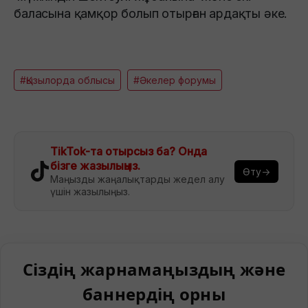
баласына қамқор болып отырған ардақты әке.
#Қызылорда облысы
#Әкелер форумы
TikTok-та отырсыз ба? Онда
бізге жазылыңыз.
Өту→
Маңызды жаңалықтарды жедел алу
үшін жазылыңыз.
Сіздің жарнамаңыздың және
баннердің орны