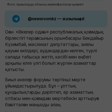
Фото: Қызылорда облысы әкімінің баспасөз қызметі
@newsroomkz
— жазылыңыз!
Оған «Әкелер одағы» республикалық қоғамдық
бірлестігі төрағасының орынбасары Бекдайыр
Күзембай, мәслихат депутаттары, зиялы
қауым өкілдері, аудандардан келген, түрлі
салада табысқа жетіп, кәсібі мен еңбегі
арқылы елге үлгі болып жүрген азаматтар
қатысты.
Биыл әкелер форумы төртінші мәрте
ұйымдастырылуда. Бұл – ұлттық
құндылықтарды дәріптеп, ер азаматтың
отбасы мен қоғамдағы мәртебесін арттыруға
бағытталған маңызды алаң.