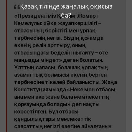
Қазақ тілінде жаңалық оқисыз
ба?
«Президентіміз Қасым-Жомарт
Кемелұлы: «Әке жауапкершілігі –
отбасының беріктігі мен ұрпақ
тәрбиесінің негізі. Біздің қоғамда
әкенің рөлін арттыру, оның
отбасындағы беделін нығайту – өте
маңызды міндет» деген болатын.
Ұлттың сапасы, болашақ ұрпақтың
азаматтық болмысы әкенің берген
тәрбиесіне тікелей байланысты. Жаңа
Конституциямызда «Неке мен отбасы,
ана мен әке және бала мемлекеттің
қорғауында болады» деп нақты
көрсетілген. Бұл отбасы
құндылықтары мемлекеттік
саясаттың негізгі өзегіне айналғанын