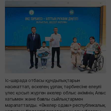
Іс-шарада отбасы құндылықтарын
насихаттап, өскелең ұрпақ тәрбиесіне елеулі
үлес қосып жүрген әкелер облыс әкімінің Алғыс
хатымен және бағалы сыйлықтармен
марапатталды. «Әкелер одағы» республикалық