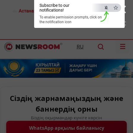
×
Subscribe to our
notifications!
Астана:
17°C
Алматы:
23°C
Шымкент:
26°C
To enable permission prompts, click on
the notification icon
ESC
☰
RU
Сіздің жарнамаңыздың және
баннердің орны
Біздің оқырмандар күніге көрсін
WhatsApp арқылы байланысу