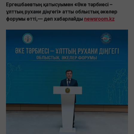
Ергешбаевтың қатысуымен «Әке тәрбиесі –
ұлттың рухани діңгегі» атты облыстық әкелер
форумы өтті,— деп хабарлайды
newsroom.kz