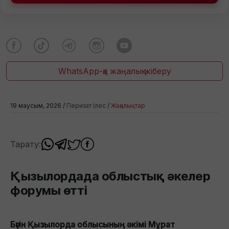
WhatsApp-қа жаңалық жіберу
19 маусым, 2026 /
Перизат Ілес
/
Жаңалықтар
Тарату:
Қызылордада облыстық әкелер
форумы өтті
Бүгін Қызылорда облысының әкімі Мұрат