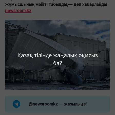
жұмысшының мәйіті табылды,— деп хабарлайды
newsroom.kz
Қазақ тілінде жаңалық оқисыз
ба?
@newsroomkz
— жазылыңыз!