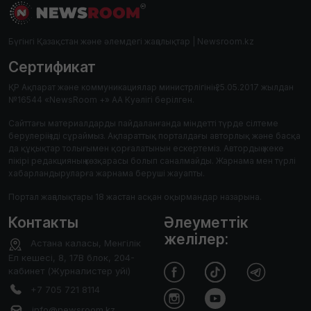
Бүгінгі Қазақстан және әлемдегі жаңалықтар | Newsroom.kz
Сертификат
ҚР Ақпарат және коммуникациялар министрлігінің 25.05.2017 жылдан
№16544 «NewsRoom +» АА Куәлігі берілген.
Сайттағы материалдарды пайдаланғанда міндетті түрде сілтеме
берулеріңізді сұраймыз. Ақпараттық порталдағы авторлық және басқа
да құқықтар толығымен қорғалатынын ескертеміз. Автордың жеке
пікірі редакцияның көзқарасы болып саналмайды. Жарнама мен түрлі
хабарландыруларға жарнама беруші жауапты.
Портал жаңалықтары 18 жастан асқан оқырмандар назарына.
Контакты
Әлеуметтік
желілер:
Астана каласы, Менгілік
Ел кешесі, 8, 17В блок, 204-
кабинет (Журналистер уйі)
+7 705 721 8114
info@newsroom.kz