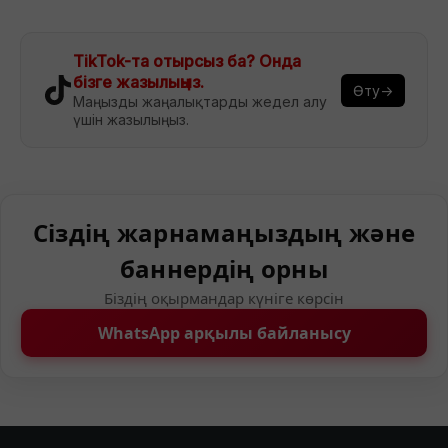
TikTok-та отырсыз ба? Онда
бізге жазылыңыз.
Өту→
Маңызды жаңалықтарды жедел алу
үшін жазылыңыз.
Сіздің жарнамаңыздың және
баннердің орны
Біздің оқырмандар күніге көрсін
WhatsApp арқылы байланысу