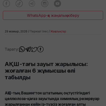
WhatsApp-қа жаңалық жіберу
29 мамыр, 2026 /
Перизат Ілес
/
Жаңалықтар
Тарату:
АҚШ-тағы зауыт жарылысы:
жоғалған 6 жұмысшы өлі
табылды
АҚШ-тың Вашингтон штатының оңтүстігіндегі
целлюлоза-қағаз зауытында химиялық резервуар
жарылғаннан кейін із-түзсіз жоғалған алты