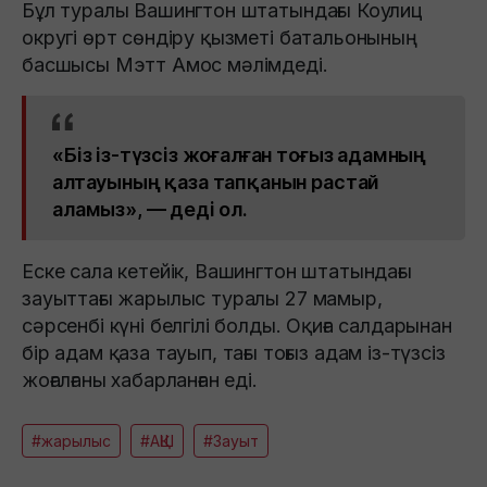
Бұл туралы Вашингтон штатындағы Коулиц
округі өрт сөндіру қызметі батальонының
басшысы Мэтт Амос мәлімдеді.
«Біз із-түзсіз жоғалған тоғыз адамның
алтауының қаза тапқанын растай
аламыз», — деді ол.
Еске сала кетейік, Вашингтон штатындағы
зауыттағы жарылыс туралы 27 мамыр,
сәрсенбі күні белгілі болды. Оқиға салдарынан
бір адам қаза тауып, тағы тоғыз адам із-түзсіз
жоғалғаны хабарланған еді.
#жарылыс
#АҚШ
#Зауыт