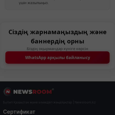
үшін жазылыңыз.
Сіздің жарнамаңыздың және
баннердің орны
Біздің оқырмандар күніге көрсін
WhatsApp арқылы байланысу
Бүгінгі Қазақстан және әлемдегі жаңалықтар | Newsroom.kz
Сертификат