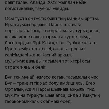
бағытталған. Алайда 2022 жылдан кейін
логистикалық тәуекел ұлғайды.
Осы тұста оңтүстік бағыттың маңызы артты.
Иран аумағы арқылы Парсы шығанағы
порттарына шығу – географиялық тұрғыдан ең
қысқа және салыстырмалы түрде тиімді
бағыттардың бірі. Қазақстан–Түрікменстан–
Иран теміржол желісі, өңірлік транзит
келісімдері және Каспий арқылы
мультимодальды тасымал тетіктері осы
стратегияның бөлігі.
Бұл тек мұнай немесе астық тасымалы емес.
Бұл – транзиттік хаб болу амбициясы. Егер
Орталық Азия Парсы шығанағы арқылы Үнді
мұхитына тұрақты шыға алса, онда аймақтың
геоэкономикалық салмағы өседі.