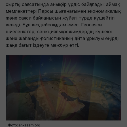
сыртқы саясатында анық бір үрдіс байқалады: аймақ
мемлекеттері Парсы шығанағымен экономикалық
және саяси байланысын жүйелі түрде күшейтіп
келеді. Бұл кездейсоқ қадам емес. Геосаяси
шиеленістер, санкциялық режимдердің күшеюі
және жаһандық логистиканың қайта құрылуы өңірді
жаңа бағыт іздеуге мәжбүр етті.
Фото: ankasam.org