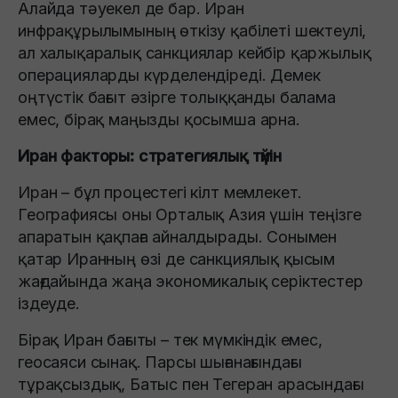
Алайда тәуекел де бар. Иран
инфрақұрылымының өткізу қабілеті шектеулі,
ал халықаралық санкциялар кейбір қаржылық
операцияларды күрделендіреді. Демек
оңтүстік бағыт әзірге толыққанды балама
емес, бірақ маңызды қосымша арна.
Иран факторы: стратегиялық түйін
Иран – бұл процестегі кілт мемлекет.
Географиясы оны Орталық Азия үшін теңізге
апаратын қақпаға айналдырады. Сонымен
қатар Иранның өзі де санкциялық қысым
жағдайында жаңа экономикалық серіктестер
іздеуде.
Бірақ Иран бағыты – тек мүмкіндік емес,
геосаяси сынақ. Парсы шығанағындағы
тұрақсыздық, Батыс пен Тегеран арасындағы