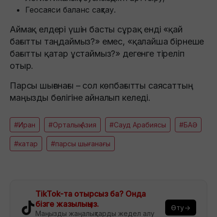
Геосаяси баланс сақтау.
Аймақ елдері үшін басты сұрақ енді «қай
бағытты таңдаймыз?» емес, «қалайша бірнеше
бағытты қатар ұстаймыз?» дегенге тіреліп
отыр.
Парсы шығанағы – сол көпбағытты саясаттың
маңызды бөлігіне айналып келеді.
#Иран
#Орталық Азия
#Сауд Арабиясы
#БАӘ
#катар
#парсы шығанағы
TikTok-та отырсыз ба? Онда
бізге жазылыңыз.
Өту→
Маңызды жаңалықтарды жедел алу