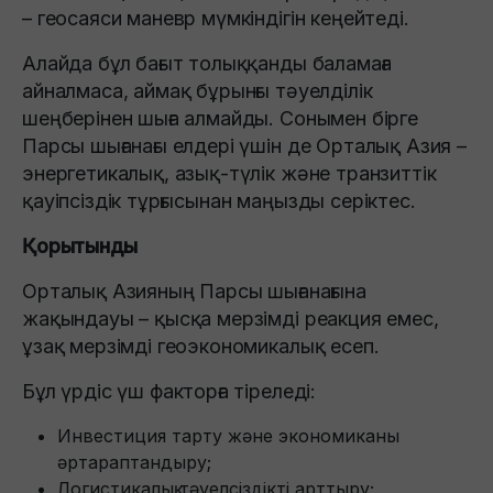
– геосаяси маневр мүмкіндігін кеңейтеді.
Алайда бұл бағыт толыққанды баламаға
айналмаса, аймақ бұрынғы тәуелділік
шеңберінен шыға алмайды. Сонымен бірге
Парсы шығанағы елдері үшін де Орталық Азия –
энергетикалық, азық-түлік және транзиттік
қауіпсіздік тұрғысынан маңызды серіктес.
Қорытынды
Орталық Азияның Парсы шығанағына
жақындауы – қысқа мерзімді реакция емес,
ұзақ мерзімді геоэкономикалық есеп.
Бұл үрдіс үш факторға тіреледі:
Инвестиция тарту және экономиканы
әртараптандыру;
Логистикалық тәуелсіздікті арттыру;