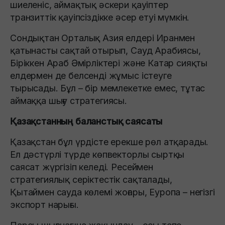
шиеленіс, аймақтық әскери қауіптер
транзиттік қауіпсіздікке әсер етуі мүмкін.
Сондықтан Орталық Азия елдері Иранмен
қатынасты сақтай отырып, Сауд Арабиясы,
Біріккен Араб Әмірліктері және Катар сияқты
елдермен де белсенді жұмыс істеуге
тырысады. Бұл – бір мемлекетке емес, тұтас
аймаққа шығу стратегиясы.
Қазақстанның баланстық саясаты
Қазақстан бұл үрдісте ерекше рөл атқарады.
Ел дәстүрлі түрде көпвекторлы сыртқы
саясат жүргізіп келеді. Ресеймен
стратегиялық серіктестік сақталады,
Қытаймен сауда көлемі жоғары, Еуропа – негізгі
экспорт нарығы.