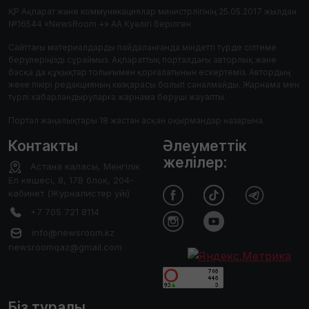
ҚР Ақпарат және коммуникациялар министрлігінің 25.05.2017 жылдан
№16544 «NewsRoom +» АА Куәлігі берілген.
Сайттағы материалдарды пайдаланғанда міндетті түрде сілтеме
берулеріңізді сұраймыз. Ақпараттық порталдағы авторлық және
басқа да құқықтар толығымен қорғалатынын ескертеміз. Автордың
жеке пікірі редакцияның көзқарасы болып саналмайды. Жарнама мен
түрлі хабарландыруларға жарнама беруші жауапты.
Портал жаңалықтары 18 жастан асқан оқырмандар назарына.
Контакты
Әлеуметтік
желілер:
Астана каласы, Менгілік
Ел кешесі, 8, 17В блок, 204-
кабинет (Журналистер уйі)
+7 705 721 8114
info@newsroom.kz
newsroomqaz@gmail.com
Біз туралы