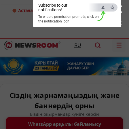
×
Subscribe to our
notifications!
Астана:
26°C
Алматы:
35°C
Шымкент:
38°C
To enable permission prompts, click on
the notification icon
ESC
☰
RU
Сіздің жарнамаңыздың және
баннердің орны
Біздің оқырмандар күніге көрсін
WhatsApp арқылы байланысу