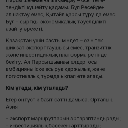
Парсы шығанағына жақындау – осы тепе-
теңдікті күшейту қадамы. Бұл Ресейден
алшақтау емес, Қытайға қарсы тұру да емес.
Бұл – сыртқы экономикалық тәуелділікті
азайту әрекеті.
Қазақстан үшін басты міндет – өзін тек
шикізат экспорттаушысы емес, транзиттік
және инвестициялық платформа ретінде
бекіту. Ал Парсы шығанағы елдері осы
амбицияны іске асыруға қаржылық және
логистикалық тұрғыда ықпал ете алады.
Кім ұтады, кім ұтылады?
Егер оңтүстік бағыт сәтті дамыса, Орталық
Азия:
– экспорт маршруттарын әртараптандырады;
– инвестициялық бәсекені арттырады;