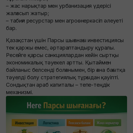
– жас нарықтар мен урбанизация үдерісі
жалғасып жатыр;
– табиғи ресурстар мен агроөнеркәсіп әлеуеті
бар.
Қазақстан үшін Парсы шығанағы инвестициясы
тек қаржы емес, әртараптандыру құралы.
Ресейге қарсы санкциялардан кейін сыртқы
экономикалық тәуекел артты. Қытаймен
байланыс белсенді болғанымен, бір ғана бағытқа
тәуелді болу стратегиялық тұрғыдан қауіпті.
Сондықтан араб капиталы – тепе-теңдік
механизмі.