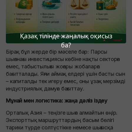
Қазақ тілінде жаңалық оқисыз
ба?
Бірақ бұл жерде бір мәселе бар: Парсы
шығанағы инвестициясы көбіне нақты секторға
емес, табыстылығы жоғары жобаларға
бағытталады. Яғни аймақ елдері үшін басты сын
– капиталды тек игеру емес, оны ұзақ мерзімді
индустриялық дамуға бағыттау.
Мұнай мен логистика: жаңа дәліз іздеу
Орталық Азия – теңізге шыға алмайтын өңір.
Экспорттық маршруттардың басым бөлігі
тарихи түрде солтүстікке немесе шығысқа