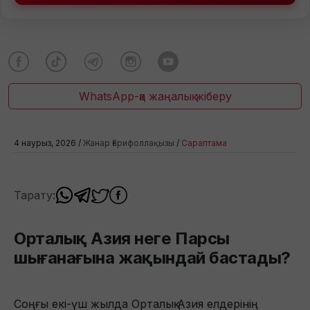
WhatsApp-қа жаңалық жіберу
4 наурыз, 2026 /
Жанар Ғарифоллақызы
/
Сараптама
Тарату:
Орталық Азия неге Парсы
шығанағына жақындай бастады?
Соңғы екі-үш жылда Орталық Азия елдерінің