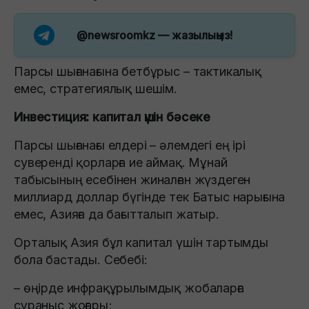
@newsroomkz
— жазылыңыз!
Парсы шығанағына бетбұрыс – тактикалық
емес, стратегиялық шешім.
Инвестиция: капитал үшін бәсеке
Парсы шығанағы елдері – әлемдегі ең ірі
суверенді қорларға ие аймақ. Мұнай
табысының есебінен жиналған жүздеген
миллиард доллар бүгінде тек Батыс нарығына
емес, Азияға да бағытталып жатыр.
Орталық Азия бұл капитал үшін тартымды
бола бастады. Себебі:
– өңірде инфрақұрылымдық жобаларға
сұраныс жоғары;