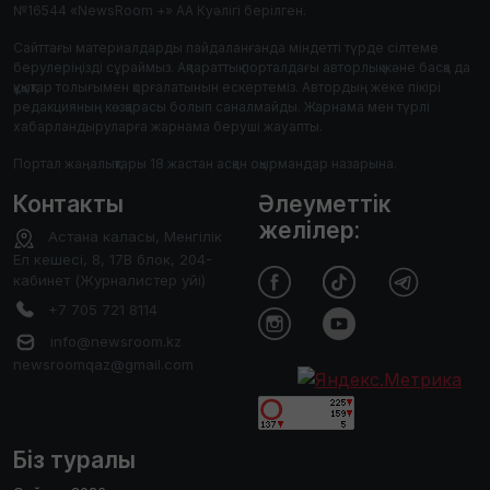
№16544 «NewsRoom +» АА Куәлігі берілген.
Сайттағы материалдарды пайдаланғанда міндетті түрде сілтеме
берулеріңізді сұраймыз. Ақпараттық порталдағы авторлық және басқа да
құқықтар толығымен қорғалатынын ескертеміз. Автордың жеке пікірі
редакцияның көзқарасы болып саналмайды. Жарнама мен түрлі
хабарландыруларға жарнама беруші жауапты.
Портал жаңалықтары 18 жастан асқан оқырмандар назарына.
Контакты
Әлеуметтік
желілер:
Астана каласы, Менгілік
Ел кешесі, 8, 17В блок, 204-
кабинет (Журналистер уйі)
+7 705 721 8114
info@newsroom.kz
newsroomqaz@gmail.com
Біз туралы