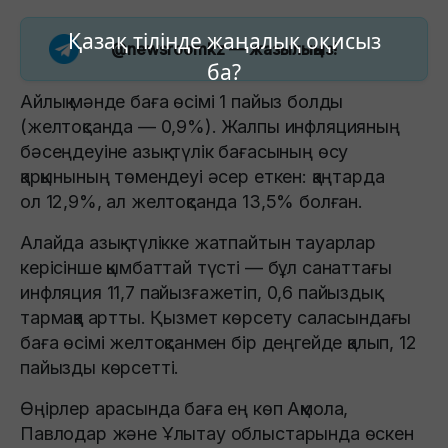
Қазақ тілінде жаңалық оқисыз
@newsroomkz
— жазылыңыз!
ба?
Айлық мәнде баға өсімі 1 пайыз болды
(желтоқсанда — 0,9%). Жалпы инфляцияның
бәсеңдеуіне азық-түлік бағасының өсу
қарқынының төмендеуі әсер еткен: қаңтарда
ол 12,9%, ал желтоқсанда 13,5% болған.
Алайда азық-түлікке жатпайтын тауарлар
керісінше қымбаттай түсті — бұл санаттағы
инфляция 11,7 пайызғажетіп, 0,6 пайыздық
тармаққа артты. Қызмет көрсету саласындағы
баға өсімі желтоқсанмен бір деңгейде қалып, 12
пайызды көрсетті.
Өңірлер арасында баға ең көп Ақмола,
Павлодар және Ұлытау облыстарында өскен