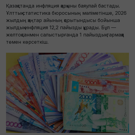
Қазақстанда инфляция қарқыны баяулай бастады.
Ұлттық статистика бюросының мәліметінше, 2026
жылдың қаңтар айының қорытындысы бойынша
жылдық инфляция 12,2 пайызды құрады. Бұл —
желтоқсанмен салыстырғанда 1 пайыздық тармаққа
төмен көрсеткіш.