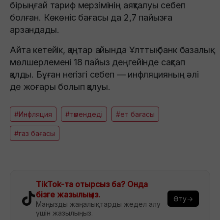
бірыңғай тариф мерзімінің аяқталуы себеп
болған. Көкөніс бағасы да 2,7 пайызға
арзандады.
Айта кетейік, қаңтар айында Ұлттық банк базалық
мөлшерлемені 18 пайыз деңгейінде сақтап
қалды. Бұған негізгі себеп — инфляцияның әлі
де жоғары болып қалуы.
#Инфляция
#төмендеді
#ет бағасы
#газ бағасы
TikTok-та отырсыз ба? Онда
бізге жазылыңыз.
Өту→
Маңызды жаңалықтарды жедел алу
үшін жазылыңыз.