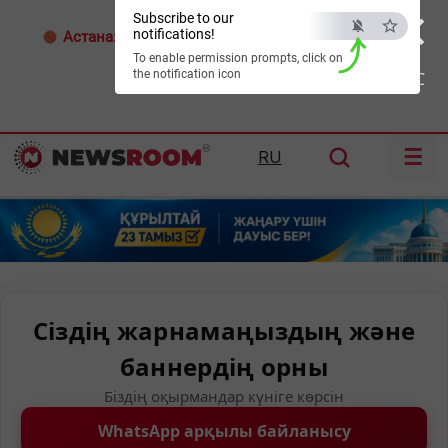
×
Subscribe to our
notifications!
Астана:
34°C
Алматы:
35°C
Шымкент:
39°C
To enable permission prompts, click on
the notification icon
ESC
☰
RU
Сіздің жарнамаңыздың және
баннердің орны
Біздің оқырмандар күніге көрсін
WhatsApp арқылы байланысу