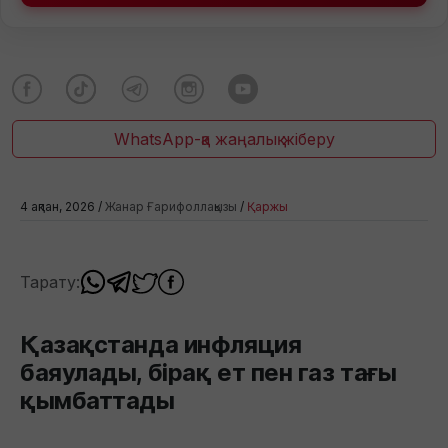
WhatsApp-қа жаңалық жіберу
4 ақпан, 2026 /
Жанар Ғарифоллақызы
/
Қаржы
Тарату:
Қазақстанда инфляция
баяулады, бірақ ет пен газ тағы
қымбаттады