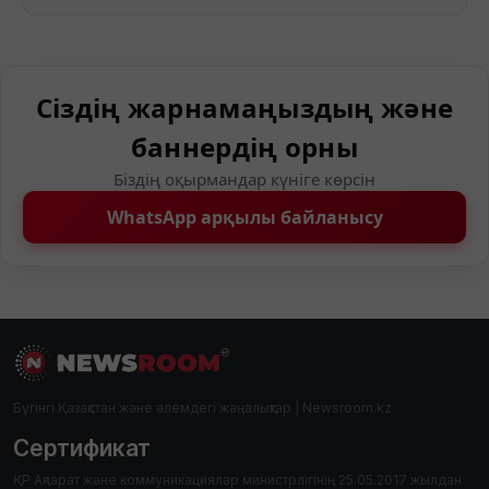
Сіздің жарнамаңыздың және
баннердің орны
Біздің оқырмандар күніге көрсін
WhatsApp арқылы байланысу
Бүгінгі Қазақстан және әлемдегі жаңалықтар | Newsroom.kz
Сертификат
ҚР Ақпарат және коммуникациялар министрлігінің 25.05.2017 жылдан