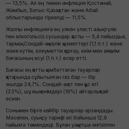
— 13,5%. Ал ең төмен инфляция Қостанай,
Жамбыл, Батыс Қазақстан және Абай
облыстарында тіркелді — 11,5%.
Жалпы инфляцияға ең үлкен үлесті азық-түлік
пен алкогольсіз сусындар қосты — 5,4 пайыздық
тармақ. Сондай-ақ көлік қызметтері (1,1 п.т.) және
жеке күтім, әлеуметтік қорғау, киім мен аяқкиім
бағасының өсуі (1 п.т.) әсер етті.
Бағасы ең қатты қымбаттаған тауарлар
қатарында сұйытылған газ бар — бір
жылда 24,7%. Сондай-ақ ет пен құс еті
(23%), шұжық өнімдері (19%) айтарлықтай
өскен.
Сонымен бірге кейбір тауарлар арзандады.
Мәселен, суық су тарифі ел бойынша 12,9
пайызға төмендеді. Бұған уақытша енгізілген