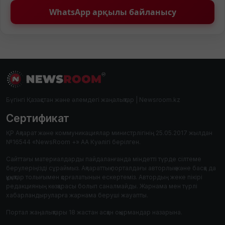
WhatsApp арқылы байланысу
Бүгінгі Қазақстан және әлемдегі жаңалықтар | Newsroom.kz
Сертификат
ҚР Ақпарат және коммуникациялар министрлігінің 25.05.2017 жылдан
№16544 «NewsRoom +» АА Куәлігі берілген.
Сайттағы материалдарды пайдаланғанда міндетті түрде сілтеме
берулеріңізді сұраймыз. Ақпараттық порталдағы авторлық және басқа да
құқықтар толығымен қорғалатынын ескертеміз. Автордың жеке пікірі
редакцияның көзқарасы болып саналмайды. Жарнама мен түрлі
хабарландыруларға жарнама беруші жауапты.
Портал жаңалықтары 18 жастан асқан оқырмандар назарына.