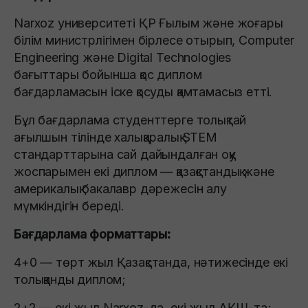
Narxoz университеті ҚР Ғылым және жоғары
білім министрлігімен бірлесе отырып, Computer
Engineering және Digital Technologies
бағыттары бойынша қос диплом
бағдарламасын іске қосуды қамтамасыз етті.
Бұл бағдарлама студенттерге толықтай
ағылшын тілінде халықаралық STEM
стандарттарына сай дайындалған оқу
жоспарымен екі диплом — қазақстандық және
америкалық бакалавр дәрежесін алу
мүмкіндігін береді.
Бағдарлама форматтары:
4+0 — төрт жыл Қазақстанда, нәтижесінде екі
толыққанды диплом;
2+2 — екі жыл Narxoz-да, екі жыл АҚШ-та;