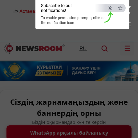
×
Subscribe to our
notifications!
Астана:
23°C
Алматы:
26°C
Шымкент:
32°C
To enable permission prompts, click on
the notification icon
ESC
☰
RU
Сіздің жарнамаңыздың және
баннердің орны
Біздің оқырмандар күніге көрсін
WhatsApp арқылы байланысу