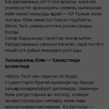
Бағдарламаның сәтті іске қосылуы және екі
университет арасындағы сенімнің нығаюынан
кейін келесі маңызды қадам — ҚР Ғылым және
жоғары білім министрі Саясат Нұрбектің
Illinois Tech университетіне ресми сапары
болды.
Сапар барысында тараптар іске қосылған
бағдарламаның сапасын бағалап, серіктестікті
кеңейтуге дайын екендерін растады.
Халықаралық білім — Қазақстанда
қолжетімді
«Illinois Tech-пен серіктестік біздің
студенттерге бірегей мүмкіндіктер береді:
халықаралық деңгейдегі дипломдар, заманауи
білім ресурстарына қол жеткізу, әлемдік
профессорлардан сабақ алу және нақты
мансаптық перспективалар. Ең бастысы —