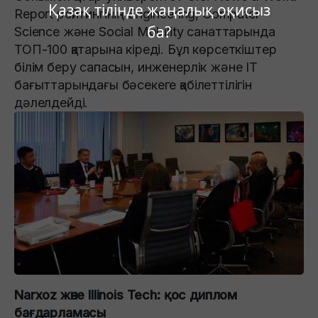
Қазақ тілінде жаңалық оқисыз
Report рейтингінің Engineering, Computer
ба?
Science және Social Mobility санаттарында
ТОП-100 қатарына кіреді. Бұл көрсеткіштер
білім беру сапасын, инженерлік және IT
бағыттарындағы бәсекеге қабілеттілігін
дәлелдейді.
Narxoz және Illinois Tech: қос диплом
бағдарламасы