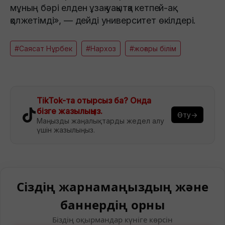
мұның бәрі елден ұзақ уақытқа кетпей-ақ
қолжетімді», — дейді университет өкілдері.
#Саясат Нұрбек
#Нархоз
#жоғары білім
TikTok-та отырсыз ба? Онда
бізге жазылыңыз.
Өту→
Маңызды жаңалықтарды жедел алу
үшін жазылыңыз.
Сіздің жарнамаңыздың және
баннердің орны
Біздің оқырмандар күніге көрсін