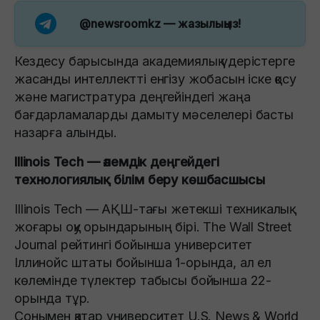
@newsroomkz
— жазылыңыз!
Кездесу барысында академиялық үдерістерге
жасанды интеллектті енгізу жобасын іске қосу
және магистратура деңгейіндегі жаңа
бағдарламаларды дамыту мәселелері басты
назарға алынды.
Illinois Tech — әлемдік деңгейдегі
технологиялық білім беру көшбасшысы
Illinois Tech — АҚШ-тағы жетекші техникалық
жоғары оқу орындарының бірі. The Wall Street
Journal рейтингі бойынша университет
Іллинойс штаты бойынша 1-орында, ал ел
көлемінде түлектер табысы бойынша 22-
орында тұр.
Сонымен қатар университет U.S. News & World