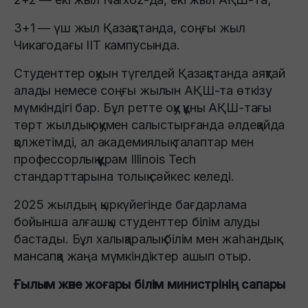
3+1 — үш жыл Қазақстанда, соңғы жыл
Чикагодағы IIT кампусында.
Студенттер оқуын түгелдей Қазақстанда аяқтай
алады немесе соңғы жылын АҚШ-та өткізу
мүмкіндігі бар. Бұл ретте оқу құны АҚШ-тағы
төрт жылдық оқумен салыстырғанда әлдеқайда
қолжетімді, ал академиялық талаптар мен
профессорлық құрам Illinois Tech
стандарттарына толық сәйкес келеді.
2025 жылдың қыркүйегінде бағдарлама
бойынша алғашқы студенттер білім алуды
бастады. Бұл халықаралық білім мен жаһандық
мансапқа жаңа мүмкіндіктер ашып отыр.
Ғылым және жоғары білім министрінің сапары