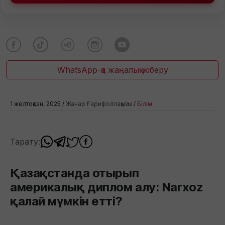
WhatsApp-қа жаңалық жіберу
1 желтоқсан, 2025 /
Жанар Ғарифоллақызы
/
Білім
Тарату:
Қазақстанда отырып
америкалық диплом алу: Narxoz
қалай мүмкін етті?