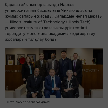
Қараша айының ортасында Нархоз
университетінің басшылығы Чикаго қаласына
жұмыс сапарын жасады. Сапардың негізгі мақсаты
— Illinois Institute of Technology (Illinois Tech)
университетімен стратегиялық әріптестікті
тереңдету және жаңа академиялық әрі зерттеу
жобаларын талқылау болды.
Фото: Narxoz баспасөз қызметі