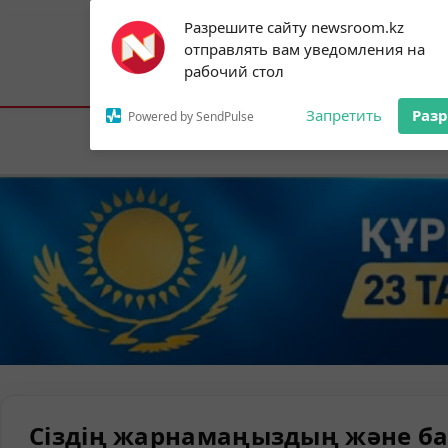
Subscribe to our
Разрешите сайту newsroom.kz
notifications!
отправлять вам уведомления на
To enable permission prompts, click on
Астана:
19°C
Алматы:
23°C
Шымк
рабочий стол
the notification icon
Запретить
Раз
Powered by SendPulse
Елорда
Сіздің жарнамаңыздың және ба