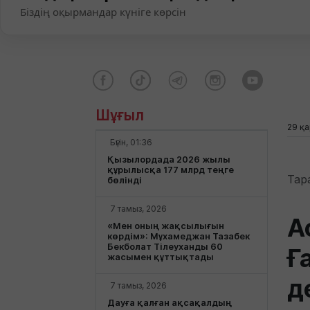
Біздің оқырмандар күніге көрсін
Шұғыл
29 қа
Бүгін, 01:36
Қызылордада 2026 жылы
құрылысқа 177 млрд теңге
Тар
бөлінді
7 тамыз, 2026
А
«Мен оның жақсылығын
көрдім»: Мұхамеджан Тазабек
Бекболат Тілеуханды 60
Ғ
жасымен құттықтады
д
7 тамыз, 2026
Дауға қалған ақсақалдың