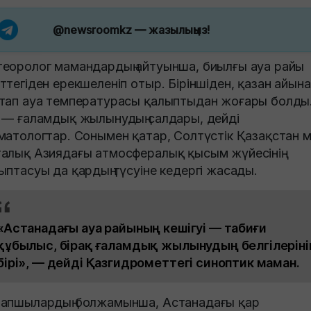
@newsroomkz
— жазылыңыз!
еоролог мамандардың айтуынша, биылғы ауа райы
ттегіден ерекшеленіп отыр. Біріншіден, қазан айын
тап ауа температурасы қалыптыдан жоғары болды
 — ғаламдық жылынудың салдары, дейді
матологтар. Сонымен қатар, Солтүстік Қазақстан 
алық Азиядағы атмосфералық қысым жүйесінің
ыптасуы да қардың түсуіне кедергі жасады.
«Астанадағы ауа райының кешігуі — табиғи
құбылыс, бірақ ғаламдық жылынудың белгілеріні
бірі», — дейді Қазгидрометтегі синоптик маман.
апшылардың болжамынша, Астанадағы қар