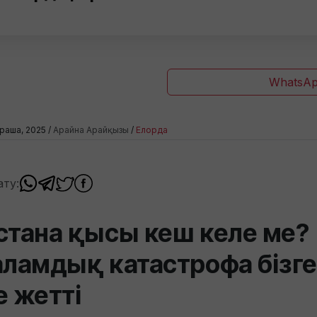
WhatsAp
раша, 2025 /
Арайна Арайқызы
/
Елорда
ату:
стана қысы кеш келе ме?
аламдық катастрофа бізге
е жетті