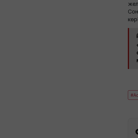
жел
Сон
көр
#А