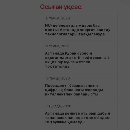
Осыған ұқсас:
6 тамыз, 2026
NU-де әлем ғалымдары бас
қосты: Астанада энергия сақтау
технологиялары талқылануда
5 тамыз, 2026
Астанада Құран сүресін
оқығандарға тегін кофе ұсынған
акция бір күнге жетпей
тоқтатылды
3 тамыз, 2026
Президент: Қазақстанның
цифрлық болашағы жасанды
интеллектпен байланысты
31 шілде, 2026
Астанада көлікте отырып дабыл
тапаншасынан оқ атқан ер адам
10 тәулікке қамалды