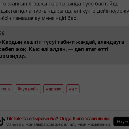
тоқсанның алғашқы жартысында түсе бастайды.
дықтан қала тұрғындарында әлі күнге дейін күрең к
інісін тамашалау мүмкіндігі бар.
«Қардың кешігіп түсуі табиғи жағдай, алаңдауға
себеп жоқ. Қыс әлі алда», — деп атап өтті
мамандар.
стана
#ауа райы
#қараша
#қыс
TikTok-та отырсыз ба? Онда бізге жазылыңыз.
Өту→
Маңызды жаңалықтарды жедел алу үшін жазылыңыз.