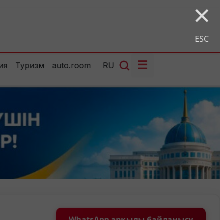
×
ESC
☰
ия
Туризм
auto.room
RU
WhatsApp арқылы байланысу