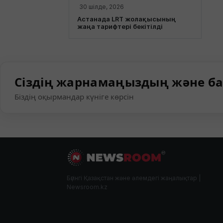
30 шілде, 2026
Астанада LRT жолақысының
жаңа тарифтері бекітілді
Сіздің жарнамаңыздың және ба
Біздің оқырмандар күніге көрсін
Бүгінгі Қазақстан және әлемдегі жаңалықтар |
Newsroom.kz