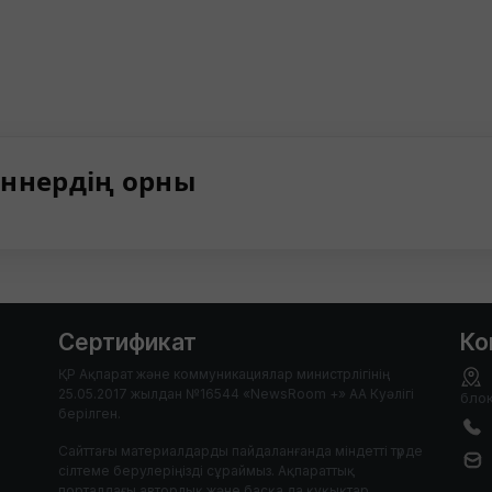
ннердің орны
Сертификат
Ко
ҚР Ақпарат және коммуникациялар министрлігінің
25.05.2017 жылдан №16544 «NewsRoom +» АА Куәлігі
блок
берілген.
Сайттағы материалдарды пайдаланғанда міндетті түрде
сілтеме берулеріңізді сұраймыз. Ақпараттық
порталдағы авторлық және басқа да құқықтар