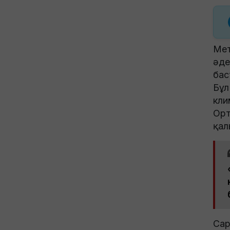
Мет
әде
бас
Бұл
кли
Орт
қал
Сар