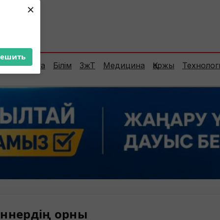
×
ент:
29°C
решить
Сараптама
Білім
ЗжТ
Медицина
Қаржы
Технолог
ннердің орны