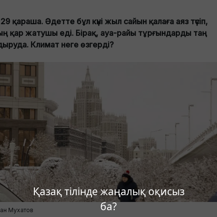
н 29 қараша. Әдетте бұл күні жыл сайын қалаға аяз түсіп,
ың қар жатушы еді. Бірақ, ауа-райы тұрғындарды таң
дыруда. Климат неге өзгерді?
Қазақ тілінде жаңалық оқисыз
ба?
ан Мухатов