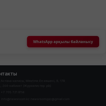
WhatsApp арқылы байланысу
нтакты
Астана каласы, Менгілік Ел кешесі, 8, 17В
, 204-кабинет (Журналистер уйі)
+7 705 721 8114
info@newsroom.kz newsroomqaz@gmail.com