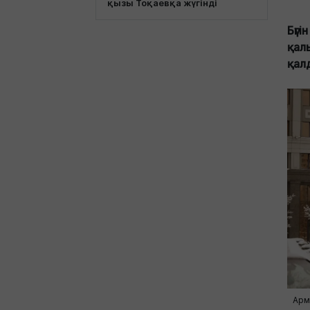
қызы Тоқаевқа жүгінді
Бүгі
қал
қал
Арм