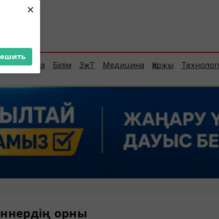
×
ент:
30°C
решить
Сараптама
Білім
ЗжТ
Медицина
Қаржы
Технолог
ннердің орны