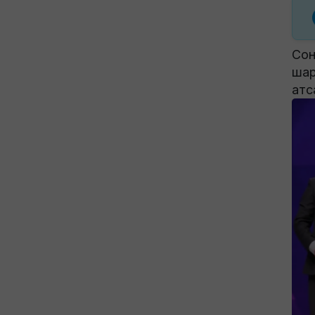
Сонд
шар
атс