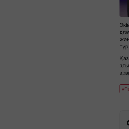
Әкі
қоғ
жән
түр
Қаз
қат
қар
#Тү