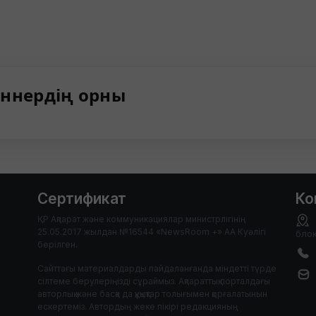
ннердің орны
Сертификат
Ко
ҚР Ақпарат және коммуникациялар министрлігінің
25.05.2017 жылдан №16544 «NewsRoom +» АА Куәлігі
блок
берілген.
Сайттағы материалдарды пайдаланғанда міндетті түрде
сілтеме берулеріңізді сұраймыз. Ақпараттық порталдағы
авторлық және басқа да құқықтар толығымен қорғалатынын
ескертеміз. Автордың жеке пікірі редакцияның