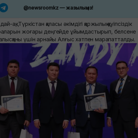
@newsroomkz
— жазылыңыз!
ай-ақ, Түркістан қаласы әкімдігі қаржылық қауіпсіздік
аларын жоғары деңгейде ұйымдастырып, белсене
алысқаны үшін арнайы Алғыс хатпен марапатталды.