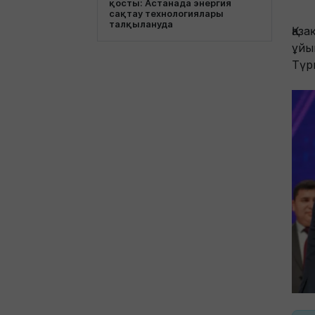
қосты: Астанада энергия
сақтау технологиялары
талқылануда
Қаз
ұйы
Түр