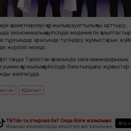
мдік қызметкерлері қаржылық сауаттылықты арттыру,
амда экономикалық қауіпсіздік мәдениетін қалыптасты
е тұрғындар арасында түсіндіру жұмыстарын жүйе
де жүргізіп келеді.
іргі таңда Түркістан қаласында сала манандарының
ысуымен қаржылық қауіпсіздік бағытындағы жұмыстар
қынды жалғасуда.
ркістан
#Диктант
TikTok-та отырсыз ба? Онда бізге жазылыңыз.
Өту→
Маңызды жаңалықтарды жедел алу үшін жазылыңыз.