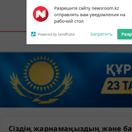
Subscribe to our
Разрешите сайту newsroom.kz
notifications!
отправлять вам уведомления на
To enable permission prompts, click on
Астана:
21°C
Алматы:
27°C
Шымк
рабочий стол
the notification icon
Запретить
Раз
Powered by SendPulse
Елорда
Сіздің жарнамаңыздың және ба