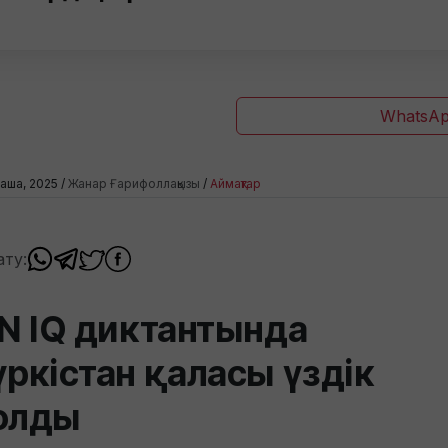
WhatsAp
раша, 2025 /
Жанар Ғарифоллақызы
/
Аймақтар
ату:
IN IQ диктантында
үркістан қаласы үздік
олды