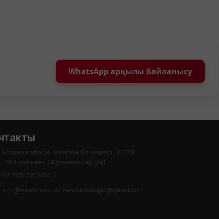
WhatsApp арқылы байланысу
нтакты
Астана каласы, Менгілік Ел кешесі, 8, 17В
, 204-кабинет (Журналистер уйі)
+7 705 721 8114
info@newsroom.kz newsroomqaz@gmail.com