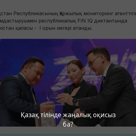
ақстан Республикасының Қаржылық мониторинг агенттігі
мдастыруымен республикалық FIN IQ диктантында
кістан қаласы - І орын иегері атанды.
Қазақ тілінде жаңалық оқисыз
ба?