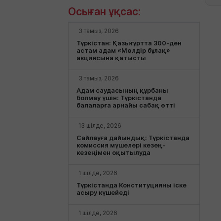
Осыған ұқсас:
3 тамыз, 2026
Түркістан: Қазығұртта 300-ден
астам адам «Мөлдір бұлақ»
акциясына қатысты
3 тамыз, 2026
Адам саудасының құрбаны
болмау үшін: Түркістанда
балаларға арнайы сабақ өтті
13 шілде, 2026
Сайлауға дайындық: Түркістанда
комиссия мүшелері кезең-
кезеңімен оқытылуда
1 шілде, 2026
Түркістанда Конституцияны іске
асыру күшейеді
1 шілде, 2026