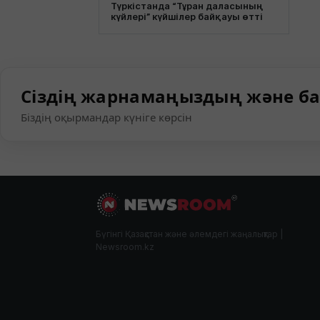
Түркістанда “Тұран даласының
күйлері” күйшілер байқауы өтті
Сіздің жарнамаңыздың және ба
Біздің оқырмандар күніге көрсін
Бүгінгі Қазақстан және әлемдегі жаңалықтар |
Newsroom.kz