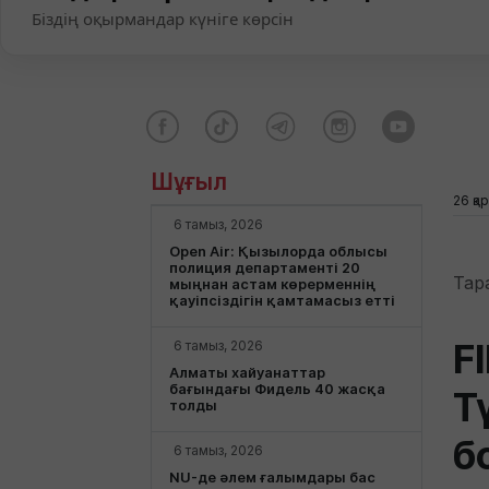
Біздің оқырмандар күніге көрсін
Шұғыл
26 қа
6 тамыз, 2026
Open Air: Қызылорда облысы
полиция департаменті 20
Тар
мыңнан астам көрерменнің
қауіпсіздігін қамтамасыз етті
F
6 тамыз, 2026
Алматы хайуанаттар
бағындағы Фидель 40 жасқа
Т
толды
б
6 тамыз, 2026
NU-де әлем ғалымдары бас