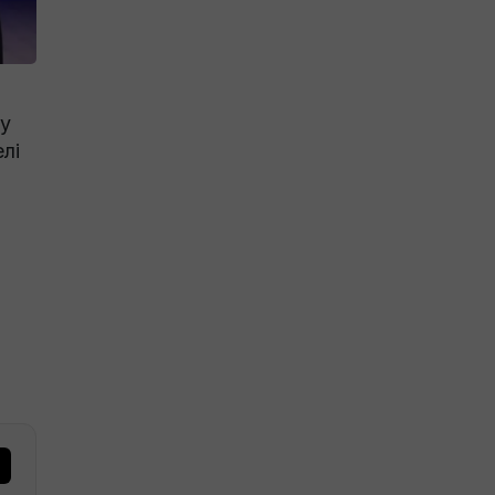
ру
лі