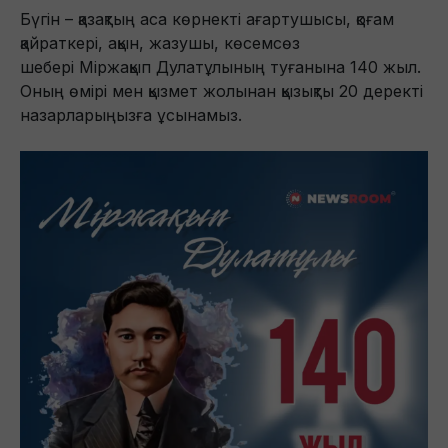
Бүгін – қазақтың аса көрнекті ағартушысы, қоғам
қайраткері, ақын, жазушы, көсемсөз
шебері Міржақып Дулатұлының туғанына 140 жыл.
Оның өмірі мен қызмет жолынан қызықты 20 деректі
назарларыңызға ұсынамыз.