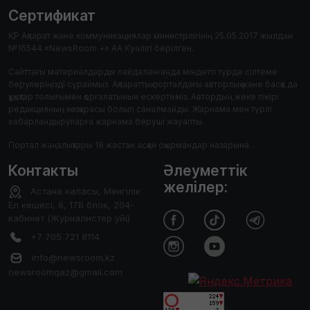
Сертификат
ҚР Ақпарат және коммуникациялар министрлігінің 25.05.2017 жылдан
№16544 «NewsRoom +» АА Куәлігі берілген.
Сайттағы материалдарды пайдаланғанда міндетті түрде сілтеме
берулеріңізді сұраймыз. Ақпараттық порталдағы авторлық және басқа да
құқықтар толығымен қорғалатынын ескертеміз. Автордың жеке пікірі
редакцияның көзқарасы болып саналмайды. Жарнама мен түрлі
хабарландыруларға жарнама беруші жауапты.
Портал жаңалықтары 18 жастан асқан оқырмандар назарына.
Контакты
Әлеуметтік
желілер:
Астана каласы, Менгілік
Ел кешесі, 8, 17В блок, 204-
кабинет (Журналистер уйі)
+7 705 721 8114
info@newsroom.kz
newsroomqaz@gmail.com