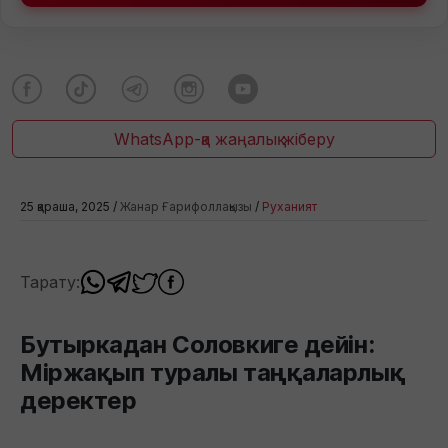
WhatsApp-қа жаңалық жіберу
25 қараша, 2025 /
Жанар Ғарифоллақызы
/
Руханият
Тарату:
Бутыркадан Соловкиге дейін:
Міржақып туралы таңқаларлық
деректер