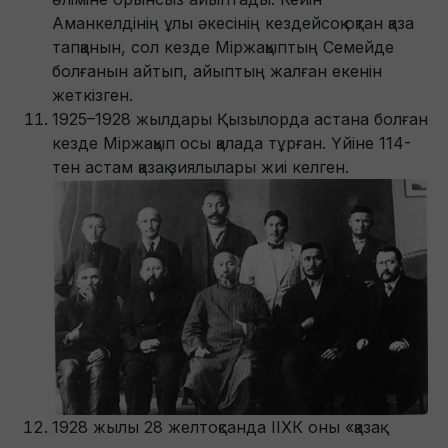
Аманкелдінің ұлы әкесінің кездейсоқ оқтан қаза
тапқанын, сол кезде Міржақыптың Семейде
болғанын айтып, айыптың жалған екенін
жеткізген.
1925–1928 жылдары Қызылорда астана болған
кезде Міржақып осы қалада тұрған. Үйіне 114-
тен астам қазақ зиялылары жиі келген.
1928 жылы 28 желтоқсанда ІІХК оны «қазақ