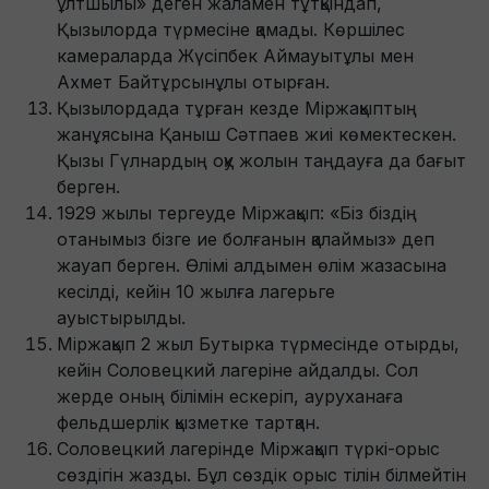
ұлтшылы» деген жаламен тұтқындап,
Қызылорда түрмесіне қамады. Көршілес
камераларда Жүсіпбек Аймауытұлы мен
Ахмет Байтұрсынұлы отырған.
Қызылордада тұрған кезде Міржақыптың
жанұясына Қаныш Сәтпаев жиі көмектескен.
Қызы Гүлнардың оқу жолын таңдауға да бағыт
берген.
1929 жылы тергеуде Міржақып: «Біз біздің
отанымыз бізге ие болғанын қалаймыз» деп
жауап берген. Өлімі алдымен өлім жазасына
кесілді, кейін 10 жылға лагерьге
ауыстырылды.
Міржақып 2 жыл Бутырка түрмесінде отырды,
кейін Соловецкий лагеріне айдалды. Сол
жерде оның білімін ескеріп, ауруханаға
фельдшерлік қызметке тартқан.
Соловецкий лагерінде Міржақып түркі-орыс
сөздігін жазды. Бұл сөздік орыс тілін білмейтін