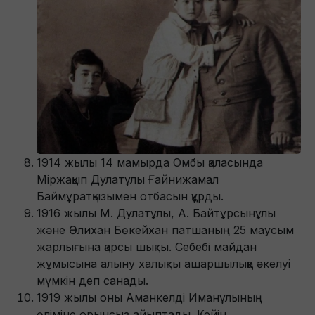
1914 жылы 14 мамырда Омбы қаласында
Міржақып Дулатұлы Ғайнижамал
Баймұратқызымен отбасын құрды.
1916 жылы М. Дулатұлы, А. Байтұрсынұлы
және Әлихан Бөкейхан патшаның 25 маусым
жарлығына қарсы шықты. Себебі майдан
жұмысына алыну халықты ашаршылыққа әкелуі
мүмкін деп санады.
1919 жылы оны Аманкелді Иманұлының
өліміне орынсыз айыптады. Кейін