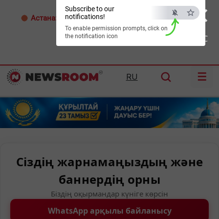
×
Subscribe to our
notifications!
Астана:
34°C
Алматы:
35°C
Шымкент:
39°C
To enable permission prompts, click on
the notification icon
ESC
☰
RU
Сіздің жарнамаңыздың және
баннердің орны
Біздің оқырмандар күніге көрсін
WhatsApp арқылы байланысу