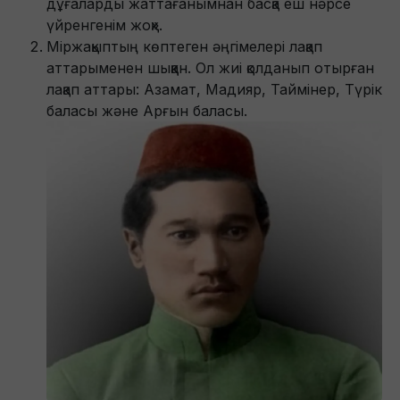
дұғаларды жаттағанымнан басқа еш нәрсе
үйренгенім жоқ».
Міржақыптың көптеген әңгімелері лақап
аттарыменен шыққан. Ол жиі қолданып отырған
лақап аттары: Азамат, Мадияр, Таймінер, Түрік
баласы және Арғын баласы.