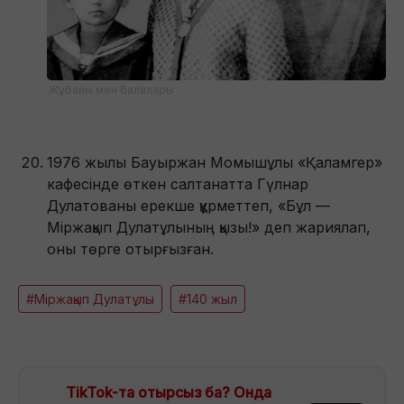
Жұбайы мен балалары
1976 жылы Бауыржан Момышұлы «Қаламгер»
кафесінде өткен салтанатта Гүлнар
Дулатованы ерекше құрметтеп, «Бұл —
Міржақып Дулатұлының қызы!» деп жариялап,
оны төрге отырғызған.
#Міржақып Дулатұлы
#140 жыл
TikTok-та отырсыз ба? Онда