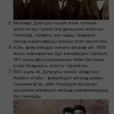
Міржақып Дулатұлы ғылым және техника
жетістіктері туралы зор қуанышпен жазатын.
Телеграф, телефон, әуе шары, теміржол
секілді жаңалықтарды ерекше атап көрсеткен.
«Оян, қазақ» өлеңдер жинағы алғашқы рет 1909
жылы жарық көрген. Бұл жинақ бірден таралып,
1911 жылы қайта шығарылған. Кейін баспасөз
істері басқармасы кітапты тәркілеген.
1910 жылы М. Дулатұлы жазған «Бақытсыз
Жамал» кітабы – қазақ тіліндегі алғашқы роман.
Сонымен қатар, әйел теңсіздігін көтерген
мұсылман әлеміндегі алғашқы шығармалардың
бірі саналады.