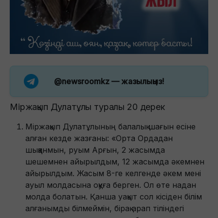
@newsroomkz
— жазылыңыз!
Міржақып Дулатұлы туралы 20 дерек
Міржақып Дулатұлының балалық шағын есіне
алған кезде жазғаны: «Орта Ордадан
шыққанмын, руым Арғын, 2 жасымда
шешемнен айырылдым, 12 жасымда әкемнен
айырылдым. Жасым 8-ге келгенде әкем мені
ауыл молдасына оқуға берген. Ол өте надан
молда болатын. Қанша уақыт сол кісіден білім
алғанымды білмеймін, бірақ арап тіліндегі