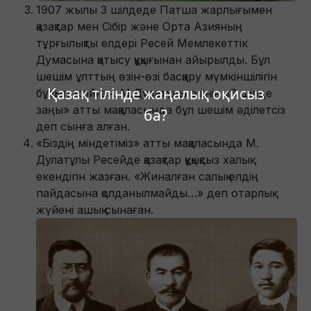
1907 жылы 3 шілдеде Патша жарлығымен
қазақтар мен Сібір және Орта Азияның
тұрғылықты елдері Ресей Мемлекеттік
Думасына қатысу құқығынан айырылды. Бұл
шешім ұлттың өзін-өзі басқару мүмкіншілігін
Қазақ тілінде жаңалық оқисыз
бұзып жойған. М.Дулатұлы өзінің «3 шілде
заңы» атты мақаласында бұл шешім әділетсіз
ба?
деп сынға алған.
«Біздің міндетіміз» атты мақаласында М.
Дулатұлы Ресейде қазақтар құқықсыз халық
екендігін жазған. «Жиналған салық елдің
пайдасына қолданылмайды…» деп отарлық
жүйені ашық сынаған.