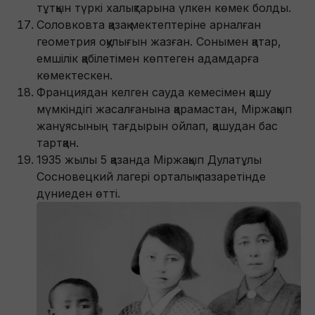
тұтқын түркі халықтарына үлкен көмек болды.
Соловковта қазақ мектептеріне арналған
геометрия оқулығын жазған. Сонымен қатар,
емшілік қабілетімен көптеген адамдарға
көмектескен.
Франциядан келген сауда кемесімен қашу
мүмкіндігі жасалғанына қарамастан, Міржақып
жанұясының тағдырын ойлап, қашудан бас
тартқан.
1935 жылы 5 қазанда Міржақып Дулатұлы
Сосновецкий лагері орталық лазаретінде
дүниеден өтті.