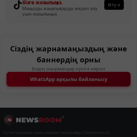
бізге жазылыңыз.
Өту→
Маңызды жаңалықтарды жедел алу
үшін жазылыңыз.
Сіздің жарнамаңыздың және
баннердің орны
Біздің оқырмандар күніге көрсін
WhatsApp арқылы байланысу
Бүгінгі Қазақстан және әлемдегі жаңалықтар | Newsroom.kz