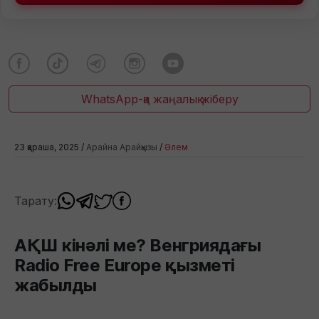
WhatsApp-қа жаңалық жіберу
23 қараша, 2025 /
Арайна Арайқызы
/
Әлем
Тарату:
АҚШ кінәлі ме? Венгриядағы
Radio Free Europe қызметі
жабылды