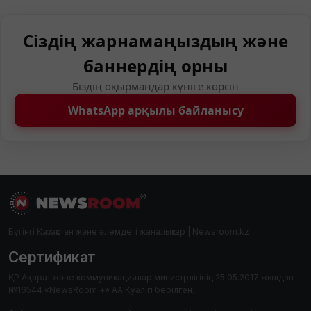
Сіздің жарнамаңыздың және
баннердің орны
Біздің оқырмандар күніге көрсін
WhatsApp арқылы байланысу
Бүгінгі Қазақстан және әлемдегі жаңалықтар | Newsroom.kz
Сертификат
ҚР Ақпарат және коммуникациялар министрлігінің 25.05.2017 жылдан
№16544 «NewsRoom +» АА Куәлігі берілген.