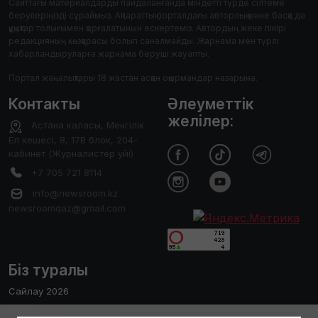
Сайттағы материалдарды пайдаланғанда міндетті түрде сілтеме
берулеріңізді сұраймыз. Ақпараттық порталдағы авторлық және басқа да
құқықтар толығымен қорғалатынын ескертеміз. Автордың жеке пікірі
редакцияның көзқарасы болып саналмайды. Жарнама мен түрлі
хабарландыруларға жарнама беруші жауапты.
Портал жаңалықтары 18 жастан асқан оқырмандар назарына.
Контакты
Әлеуметтік
желілер:
Астана каласы, Менгілік
Ел кешесі, 8, 17В блок, 204-
кабинет (Журналистер уйі)
+7 705 721 8114
info@newsroom.kz
newsroomqaz@gmail.com
Біз туралы
Сайлау 2026
Редакция