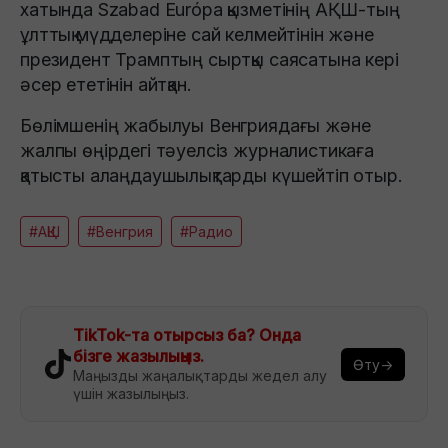
хатында Szabad Európa қызметінің АҚШ-тың
ұлттық мүдделеріне сай келмейтінін және
президент Трамптың сыртқы саясатына кері
әсер ететінін айтқан.
Бөлімшенің жабылуы Венгриядағы және
жалпы өңірдегі тәуелсіз журналистикаға
қатысты алаңдаушылықтарды күшейтіп отыр.
#АҚШ
#Венгрия
#Радио
TikTok-та отырсыз ба? Онда
бізге жазылыңыз.
Өту→
Маңызды жаңалықтарды жедел алу
үшін жазылыңыз.