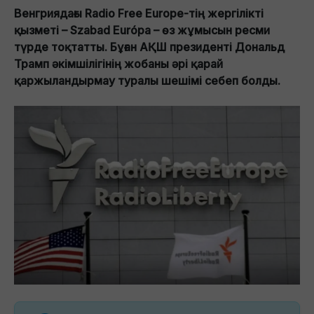
Венгриядағы Radio Free Europe-тің жергілікті
қызметі – Szabad Európa – өз жұмысын ресми
түрде тоқтатты. Бұған АҚШ президенті Дональд
Трамп әкімшілігінің жобаны әрі қарай
қаржыландырмау туралы шешімі себеп болды.