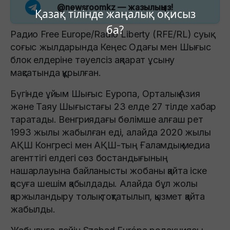
@newsroomkz
— жазылыңыз!
Қазақ тілінде жаңалық оқисыз
ба?
Радио Free Europe/Radio Liberty (RFE/RL) суық
соғыс жылдарында Кеңес Одағы мен Шығыс
блок елдеріне тәуелсіз ақпарат ұсыну
мақсатында құрылған.
Бүгінде ұйым Шығыс Еуропа, Орталық Азия
және Таяу Шығыстағы 23 елде 27 тілде хабар
таратады. Венгриядағы бөлімше алғаш рет
1993 жылы жабылған еді, алайда 2020 жылы
АҚШ Конгресі мен АҚШ-тың Ғаламдық медиа
агенттігі елдегі сөз бостандығының
нашарлауына байланысты жобаны қайта іске
қосуға шешім қабылдады. Алайда бұл жолы
қаржыландыру толық тоқтатылып, қызмет қайта
жабылды.