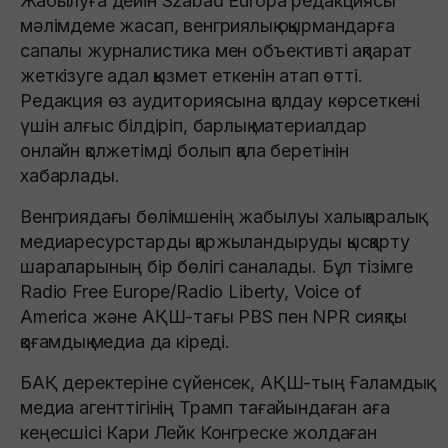
Жабылуға дейін Szabad Európa редакциясы
мәлімдеме жасап, венгриялық оқырмандарға
сапалы журналистика мен объективті ақпарат
жеткізуге адал қызмет еткенін атап өтті.
Редакция өз аудиториясына қолдау көрсеткені
үшін алғыс білдіріп, барлық материалдар
онлайн қолжетімді болып қала беретінін
хабарлады.
Венгриядағы бөлімшенің жабылуы халықаралық
медиаресурстарды қаржыландыруды қысқарту
шараларының бір бөлігі саналады. Бұл тізімге
Radio Free Europe/Radio Liberty, Voice of
America және АҚШ-тағы PBS пен NPR сияқты
қоғамдық медиа да кіреді.
БАҚ деректеріне сүйенсек, АҚШ-тың Ғаламдық
медиа агенттігінің Трамп тағайындаған аға
кеңесшісі Кари Лейк Конгреске жолдаған