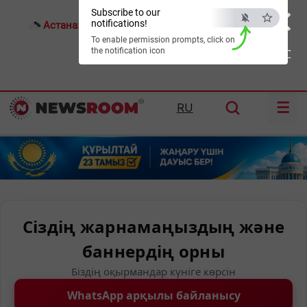
×
Subscribe to our
notifications!
Астана:
24°C
Алматы:
33°C
Шымкент:
37°C
To enable permission prompts, click on
the notification icon
ESC
☰
RU
Сіздің жарнамаңыздың және
баннердің орны
Біздің оқырмандар күніге көрсін
WhatsApp арқылы байланысу