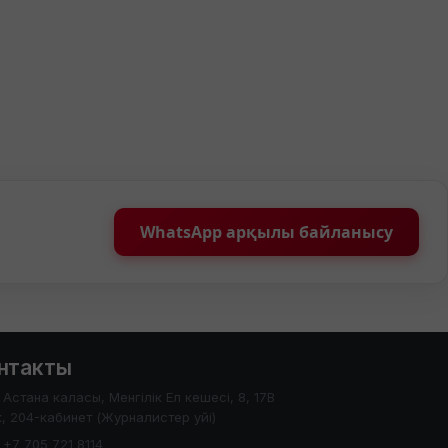
WhatsApp арқылы байланысу
нтакты
Астана каласы, Менгілік Ел кешесі, 8, 17В
, 204-кабинет (Журналистер уйі)
+7 705 721 8114