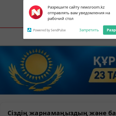
Subscribe to our
Разрешите сайту newsroom.kz
notifications!
отправлять вам уведомления на
To enable permission prompts, click on
Астана:
18°C
Алматы:
22°C
Шымк
рабочий стол
the notification icon
Запретить
Раз
Powered by SendPulse
Елорда
Сіздің жарнамаңыздың және ба