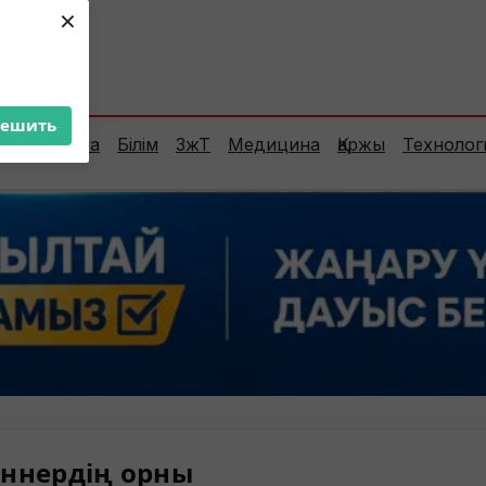
×
ент:
25°C
решить
Сараптама
Білім
ЗжТ
Медицина
Қаржы
Технолог
ннердің орны