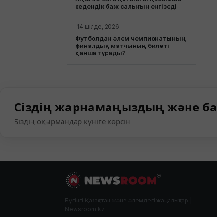
кедендік баж салығын енгізеді
14 шілде, 2026
Футболдан әлем чемпионатының
финалдық матчының билеті
қанша тұрады?
Сіздің жарнамаңыздың және ба
Біздің оқырмандар күніге көрсін
Бүгінгі Қазақстан және әлемдегі жаңалықтар |
Newsroom.kz