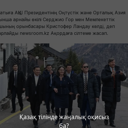
атыға АҚШ Президентінің Оңтүстік және Орталық Азия
ынша арнайы өкілі Серджио Гор мен Мемлекеттік
шының орынбасары Кристофер Ландау келді, деп
арлайды newsroom.kz Ақордаға сілтеме жасап.
Қазақ тілінде жаңалық оқисыз
ба?