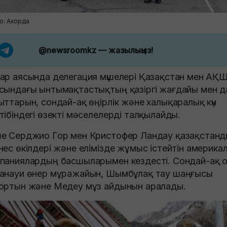
о: Акорда
@newsroomkz
— жазылыңыз!
ар аясында делегация мүшелері Қазақстан мен АҚ
сындағы ынтымақтастықтың қазіргі жағдайы мен 
ыттарын, сондай-ақ өңірлік және халықаралық күн
тібіндегі өзекті мәселелерді талқылайды.
е Серджио Гор мен Кристофер Ландау қазақстанд
нес өкілдері және елімізде жұмыс істейтін америка
паниялардың басшыларымен кездесті. Сондай-ақ 
анауи өнер мұражайын, Шымбұлақ тау шаңғысы
ортын және Медеу мұз айдынын аралады.