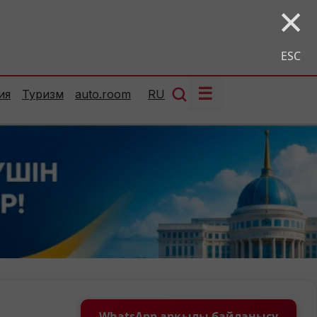
×
ESC
☰
ия
Туризм
auto.room
RU
WhatsApp арқылы байланысу