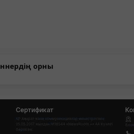
ннердің орны
Сертификат
Ко
ҚР Ақпарат және коммуникациялар министрлігінің
25.05.2017 жылдан №16544 «NewsRoom +» АА Куәлігі
блок
берілген.