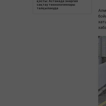
қосты: Астанада энергия
сақтау технологиялары
талқылануда
Алм
бой
хат
хаб