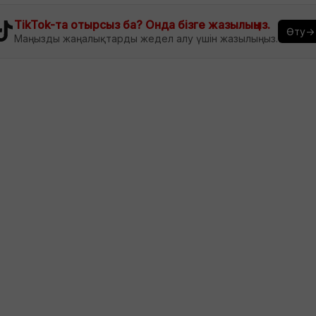
TikTok-та отырсыз ба? Онда бізге жазылыңыз.
Өту→
Маңызды жаңалықтарды жедел алу үшін жазылыңыз.