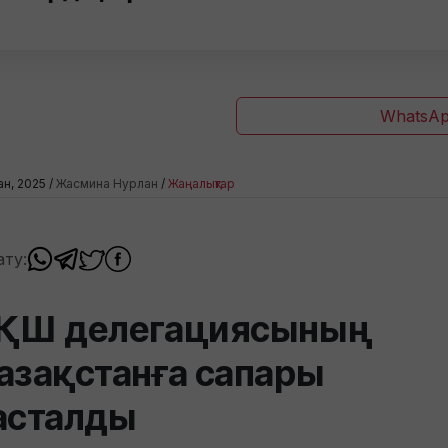
WhatsAp
зан, 2025 /
Жасмина Нурлан
/
Жаңалықтар
ату:
ҚШ делегациясының
азақстанға сапары
асталды