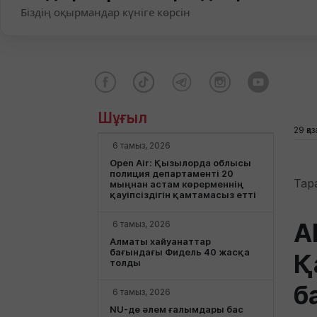
Біздің оқырмандар күніге көрсін
Шұғыл
29 қа
6 тамыз, 2026
Open Air: Қызылорда облысы
полиция департаменті 20
Тар
мыңнан астам көрерменнің
қауіпсіздігін қамтамасыз етті
А
6 тамыз, 2026
Алматы хайуанаттар
бағындағы Фидель 40 жасқа
Қ
толды
б
6 тамыз, 2026
NU-де әлем ғалымдары бас