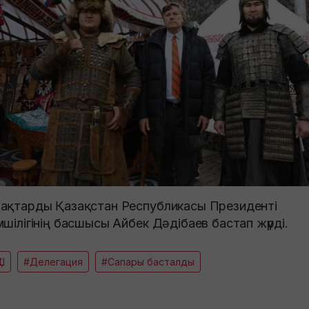
ақтарды Қазақстан Республикасы Президенті
мшілігінің басшысы Айбек Дәдібаев бастап жүрді.
Ш
#Делегация
#Сапары басталды