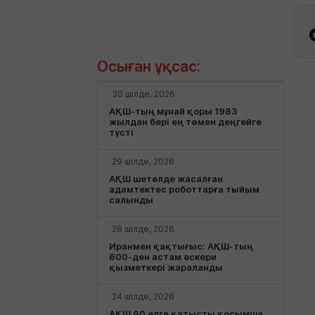
Осыған ұқсас:
30 шілде, 2026
АҚШ-тың мұнай қоры 1983
жылдан бері ең төмен деңгейге
түсті
29 шілде, 2026
АҚШ шетелде жасалған
адамтектес роботтарға тыйым
салынды
28 шілде, 2026
Иранмен қақтығыс: АҚШ-тың
600-ден астам әскери
қызметкері жараланды
24 шілде, 2026
АҚШ 60 елге қатысты қосымша