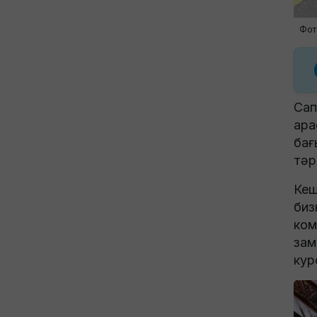
Фот
Сап
ара
бағ
тәр
Кеш
биз
ком
зам
кур