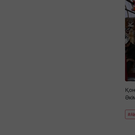
Қон
Әкі
#АҚ