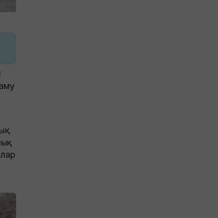
Ш
даму
ық
лық
олар