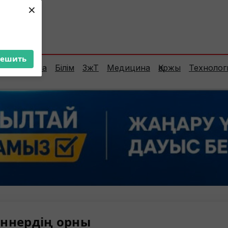
×
ент:
38°C
решить
Сараптама
Білім
ЗжТ
Медицина
Қаржы
Технолог
ннердің орны