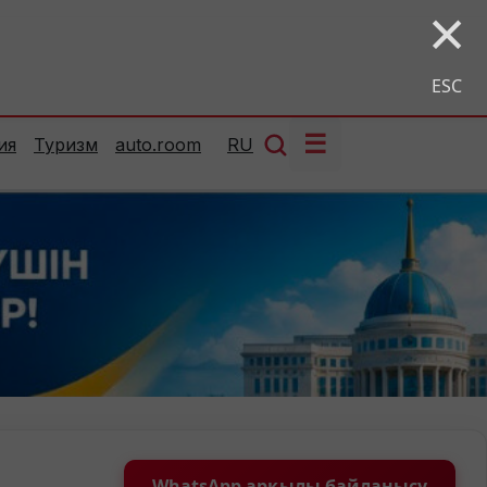
×
ESC
☰
ия
Туризм
auto.room
RU
WhatsApp арқылы байланысу