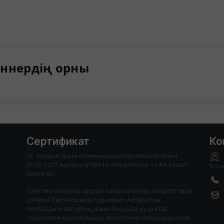
ннердің орны
Сертификат
Ко
ҚР Ақпарат және коммуникациялар министрлігінің
25.05.2017 жылдан №16544 «NewsRoom +» АА Куәлігі
блок
берілген.
Сайттағы материалдарды пайдаланғанда міндетті түрде
сілтеме берулеріңізді сұраймыз. Ақпараттық
порталдағы авторлық және басқа да құқықтар
толығымен қорғалатынын ескертеміз. Автордың жеке