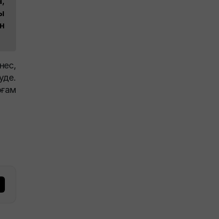
,
ы
н
нес,
уде.
ғам