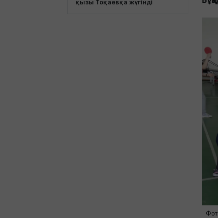
Бұқа
қызы Тоқаевқа жүгінді
Фот