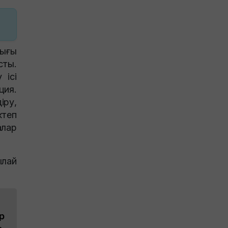
лығы
ты.
 ісі
ция.
іру,
теп
лар
ылай
р