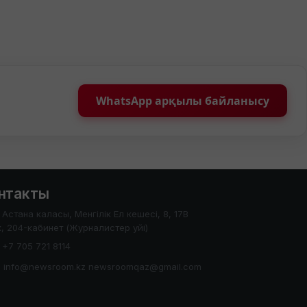
WhatsApp арқылы байланысу
нтакты
Астана каласы, Менгілік Ел кешесі, 8, 17В
, 204-кабинет (Журналистер уйі)
+7 705 721 8114
info@newsroom.kz newsroomqaz@gmail.com