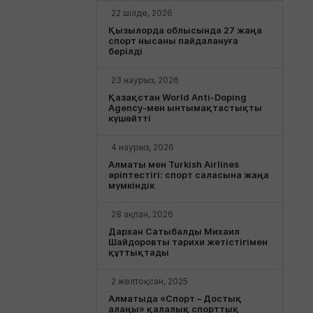
22 шілде, 2026
Қызылорда облысында 27 жаңа
спорт нысаны пайдалануға
берілді
23 наурыз, 2026
Қазақстан World Anti-Doping
Agency-мен ынтымақтастықты
күшейтті
4 наурыз, 2026
Алматы мен Turkish Airlines
әріптестігі: спорт саласына жаңа
мүмкіндік
28 ақпан, 2026
Дархан Сатыбалды Михаил
Шайдоровты тарихи жетістігімен
құттықтады
2 желтоқсан, 2025
Алматыда «Спорт – Достық
алаңы» қалалық спорттық