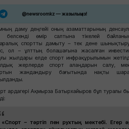
@newsroomkz
— жазылыңыз!
амның даму деңгейі оның азаматтарының денсау
н белсенді өмір салтына тікелей байланыс
аралық спортты дамыту – тек дене шынықтыру
с, ол – ұлттың болашағына жасалған инвести
ғы жылдары елде спорт инфрақұрылымын жетілд
ылдық жерлерде спорт алаңдарын салу, мек
ортын жандандыру бағытында нақты шара
ылданды.
рт ардагері Ақмырза Батырхайыров бұл туралы б
ді:
«Спорт – тәртіп пен рухтың мектебі. Егер ә