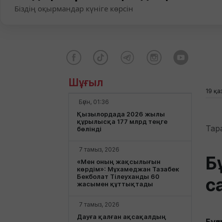
Біздің оқырмандар күніге көрсін
Шұғыл
19 қа
Бүгін, 01:36
Қызылордада 2026 жылы
құрылысқа 177 млрд теңге
Тар
бөлінді
7 тамыз, 2026
Б
«Мен оның жақсылығын
көрдім»: Мұхамеджан Тазабек
Бекболат Тілеуханды 60
с
жасымен құттықтады
7 тамыз, 2026
Дауға қалған ақсақалдың