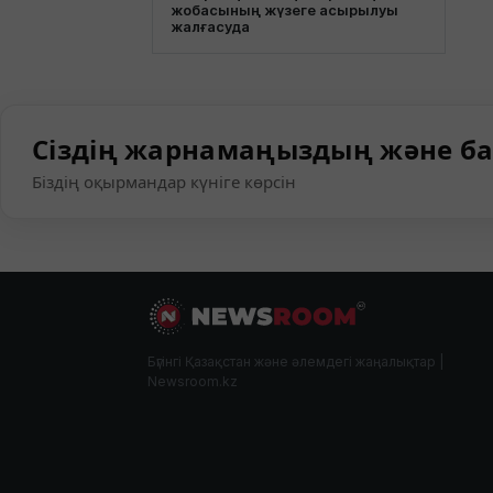
жобасының жүзеге асырылуы
жалғасуда
Сіздің жарнамаңыздың және ба
Біздің оқырмандар күніге көрсін
Бүгінгі Қазақстан және әлемдегі жаңалықтар |
Newsroom.kz