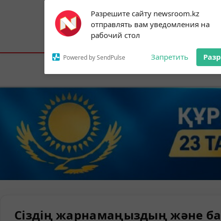
Subscribe to our
Разрешите сайту newsroom.kz
notifications!
отправлять вам уведомления на
To enable permission prompts, click on
Астана:
26°C
Алматы:
35°C
Шымк
рабочий стол
the notification icon
Запретить
Раз
Powered by SendPulse
Елорда
Сіздің жарнамаңыздың және ба