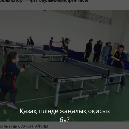
ралық спорт – ұлт саулығының іргетасы
Қазақ тілінде жаңалық оқисыз
ба?
о: Амандық САҒЫНТАЙҰЛЫ