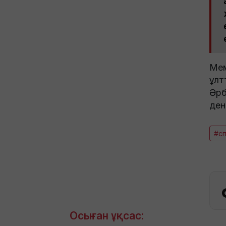
Мем
ұлт
Әр
ден
#с
Осыған ұқсас: