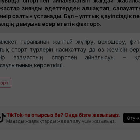
ауылда спортпен айналысатын жағдай жасалса
жастар зиянды әдеттерден алшақтап, салауатт
өмір салтын ұстанады. Бұл – ұлттық қауіпсіздік пе
елдің дамуына әсер ететін фактор».
лекет тарапынан жаппай жүгіру, велошеру, фит
тық спорт түрлерін насихаттау да өз жемісін бер
бір азаматтың спортпен айналысуы – қо
саулығының көрсеткіші.
порт
TikTok-та отырсыз ба? Онда бізге жазылыңыз.
Өту→
Маңызды жаңалықтарды жедел алу үшін жазылыңыз.