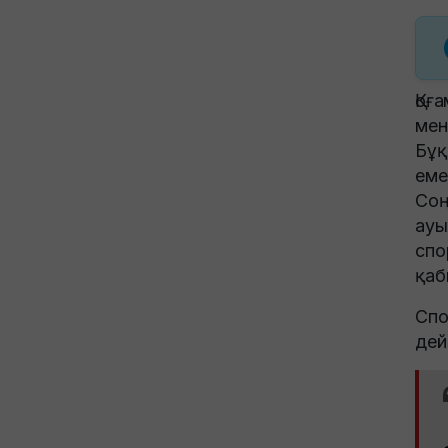
Қоғ
ме
Бұқ
еме
Соң
ау
сп
қаб
Спо
дей