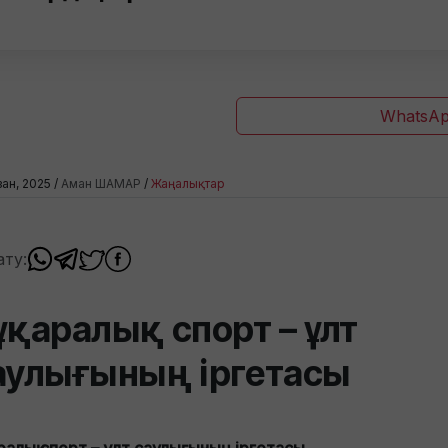
WhatsAp
зан, 2025 /
Аман ШАМАР
/
Жаңалықтар
ату:
ұқаралық спорт – ұлт
аулығының іргетасы