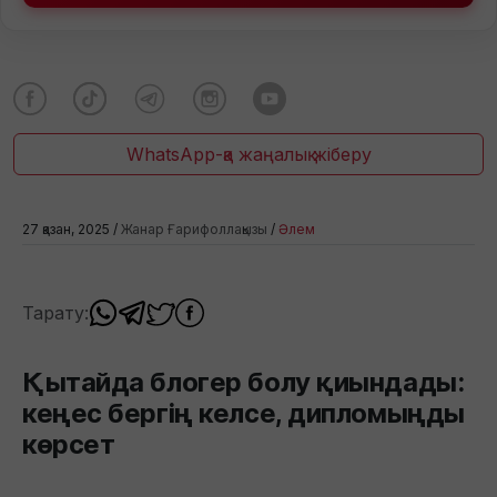
WhatsApp-қа жаңалық жіберу
27 қазан, 2025 /
Жанар Ғарифоллақызы
/
Әлем
Тарату:
Қытайда блогер болу қиындады:
кеңес бергің келсе, дипломыңды
көрсет