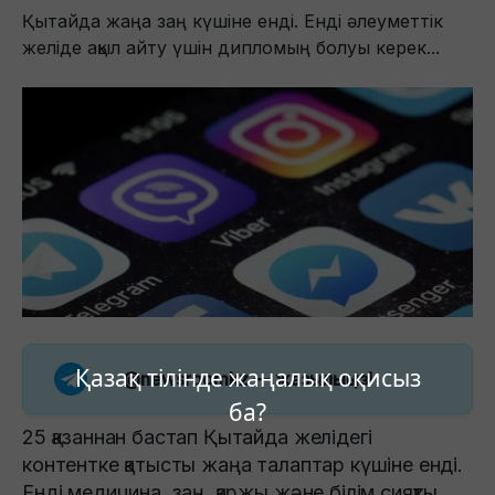
Қытайда жаңа заң күшіне енді. Енді әлеуметтік
желіде ақыл айту үшін дипломың болуы керек...
Қазақ тілінде жаңалық оқисыз
@newsroomkz
— жазылыңыз!
ба?
25 қазаннан бастап Қытайда желідегі
контентке қатысты жаңа талаптар күшіне енді.
Енді медицина, заң, қаржы және білім сияқты