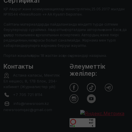
Сертификат
ҚР Ақпарат және коммуникациялар министрлігінің 25.05.2017 жылдан
№16544 «NewsRoom +» АА Куәлігі берілген.
Сайттағы материалдарды пайдаланғанда міндетті түрде сілтеме
берулеріңізді сұраймыз. Ақпараттық порталдағы авторлық және басқа да
құқықтар толығымен қорғалатынын ескертеміз. Автордың жеке пікірі
редакцияның көзқарасы болып саналмайды. Жарнама мен түрлі
хабарландыруларға жарнама беруші жауапты.
Портал жаңалықтары 18 жастан асқан оқырмандар назарына.
Контакты
Әлеуметтік
желілер:
Астана каласы, Менгілік
Ел кешесі, 8, 17В блок, 204-
кабинет (Журналистер уйі)
+7 705 721 8114
info@newsroom.kz
newsroomqaz@gmail.com