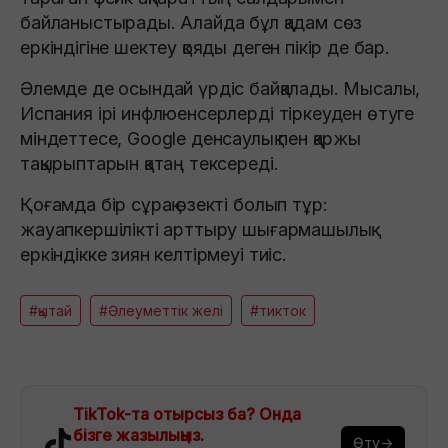
байланыстырады. Алайда бұл қадам сөз
еркіндігіне шектеу қояды деген пікір де бар.
Әлемде де осындай үрдіс байқалады. Мысалы,
Испания ірі инфлюенсерлерді тіркеуден өтуге
міндеттесе, Google денсаулық пен қаржы
тақырыптарын қатаң тексереді.
Қоғамда бір сұрақ өзекті болып тұр:
жауапкершілікті арттыру шығармашылық
еркіндікке зиян келтірмеуі тиіс.
#қытай
#Әлеуметтік желі
#тикток
TikTok-та отырсыз ба? Онда
бізге жазылыңыз.
Өту→