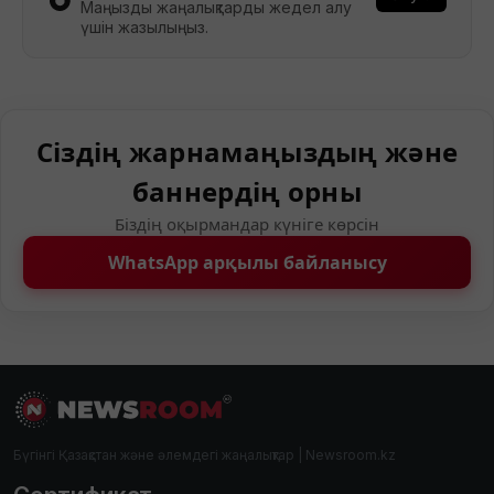
Маңызды жаңалықтарды жедел алу
үшін жазылыңыз.
Сіздің жарнамаңыздың және
баннердің орны
Біздің оқырмандар күніге көрсін
WhatsApp арқылы байланысу
Бүгінгі Қазақстан және әлемдегі жаңалықтар | Newsroom.kz