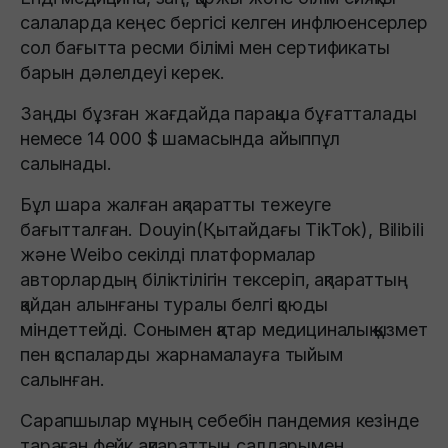
салаларда кеңес бергісі келген инфлюенсерлер
сол бағытта ресми білімі мен сертификаты
барын дәлелдеуі керек.
Заңды бұзған жағдайда парақша бұғатталады
немесе 14 000 $ шамасында айыппұл
салынады.
Бұл шара жалған ақпаратты тежеуге
бағытталған. Douyin(Қытайдағы TikTok), Bilibili
және Weibo секілді платформалар
авторлардың біліктілігін тексеріп, ақпараттың
қайдан алынғаны туралы белгі қоюды
міндеттейді. Сонымен қатар медициналық қызмет
пен қоспаларды жарнамалауға тыйым
салынған.
Сарапшылар мұның себебін пандемия кезінде
тараған фейк ақпараттың салдарымен