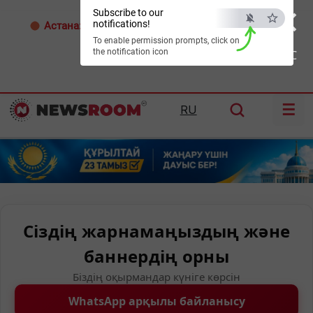
×
Subscribe to our
notifications!
Астана:
26°C
Алматы:
35°C
Шымкент:
38°C
To enable permission prompts, click on
the notification icon
ESC
☰
RU
Сіздің жарнамаңыздың және
баннердің орны
Біздің оқырмандар күніге көрсін
WhatsApp арқылы байланысу