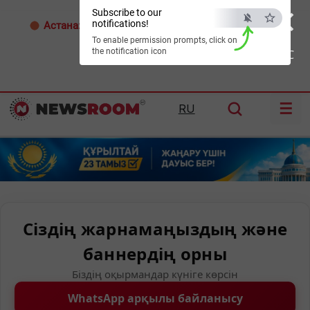
×
Subscribe to our
notifications!
Астана:
33°C
Алматы:
34°C
Шымкент:
37°C
To enable permission prompts, click on
the notification icon
ESC
☰
RU
Сіздің жарнамаңыздың және
баннердің орны
Біздің оқырмандар күніге көрсін
WhatsApp арқылы байланысу