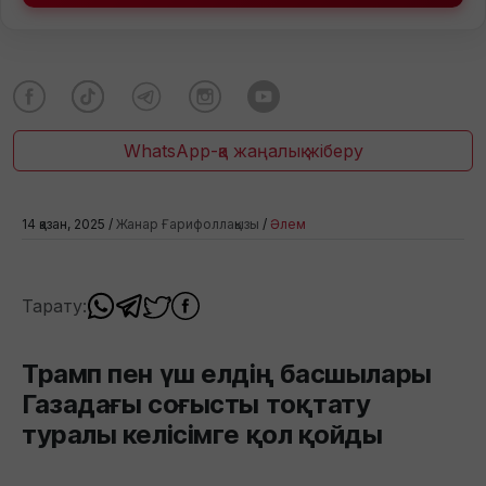
WhatsApp-қа жаңалық жіберу
14 қазан, 2025 /
Жанар Ғарифоллақызы
/
Әлем
Тарату:
Трамп пен үш елдің басшылары
Газадағы соғысты тоқтату
туралы келісімге қол қойды