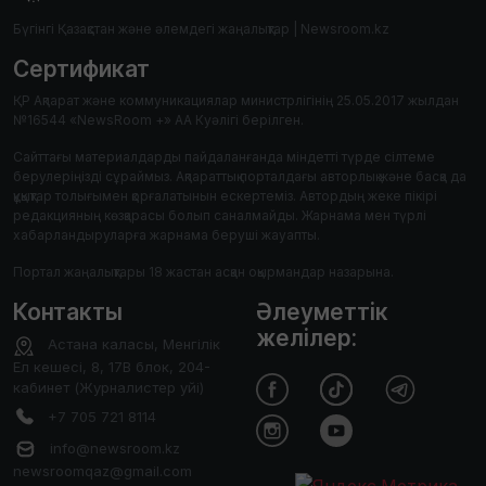
Бүгінгі Қазақстан және әлемдегі жаңалықтар | Newsroom.kz
Сертификат
ҚР Ақпарат және коммуникациялар министрлігінің 25.05.2017 жылдан
№16544 «NewsRoom +» АА Куәлігі берілген.
Сайттағы материалдарды пайдаланғанда міндетті түрде сілтеме
берулеріңізді сұраймыз. Ақпараттық порталдағы авторлық және басқа да
құқықтар толығымен қорғалатынын ескертеміз. Автордың жеке пікірі
редакцияның көзқарасы болып саналмайды. Жарнама мен түрлі
хабарландыруларға жарнама беруші жауапты.
Портал жаңалықтары 18 жастан асқан оқырмандар назарына.
Контакты
Әлеуметтік
желілер:
Астана каласы, Менгілік
Ел кешесі, 8, 17В блок, 204-
кабинет (Журналистер уйі)
+7 705 721 8114
info@newsroom.kz
newsroomqaz@gmail.com