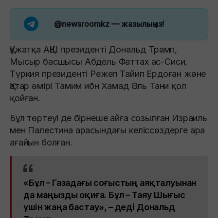
@newsroomkz
— жазылыңыз!
Құжатқа АҚШ президенті Дональд Трамп,
Мысыр басшысы Абдель Фаттах ас-Сиси,
Түркия президенті Режеп Тайип Ердоған және
Қатар әмірі Тамим ибн Хамад Әль Тани қол
қойған.
Бұл төртеуі де бірнеше айға созылған Израиль
мен Палестина арасындағы келіссөздерге ара
ағайын болған.
«Бұл – Газадағы соғыстың аяқталуынан
да маңызды оқиға. Бұл – Таяу Шығыс
үшін жаңа бастау», – деді Дональд