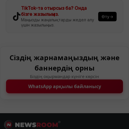
TikTok-та отырсыз ба? Онда
бізге жазылыңыз.
Өту→
Маңызды жаңалықтарды жедел алу
үшін жазылыңыз.
Сіздің жарнамаңыздың және
баннердің орны
Біздің оқырмандар күніге көрсін
WhatsApp арқылы байланысу