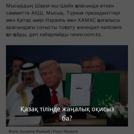
Мысырдың Шарм-эш-Шейх қаласында өткен
саммитте АҚШ, Мысыр, Түркия президенттері
мен Қатар әмірі Израиль мен ХАМАС қозғалысы
арасындағы соғысты тоқтату жөніндегі келісімге
қол қойды, деп хабарлайды newsroom.kz.
Қазақ тілінде жаңалық оқисыз
ба?
Фото: Suzanne Plunkett / Pool / Reuters