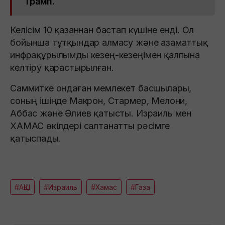
Трамп.
Келісім 10 қазаннан бастап күшіне енді. Ол
бойынша тұтқындар алмасу және азаматтық
инфрақұрылымды кезең-кезеңімен қалпына
келтіру қарастырылған.
Саммитке ондаған мемлекет басшылары,
соның ішінде Макрон, Стармер, Мелони,
Аббас және Әлиев қатысты. Израиль мен
ХАМАС өкілдері салтанатты рәсімге
қатыспады.
#АҚШ
#Израиль
#Хамас
#Газа