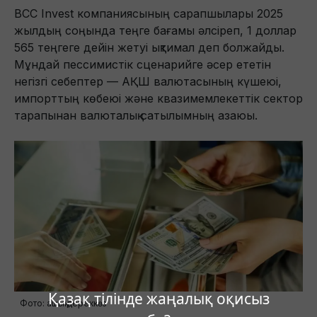
BCC Invest компаниясының сарапшылары 2025
жылдың соңында теңге бағамы әлсіреп, 1 доллар
565 теңгеге дейін жетуі ықтимал деп болжайды.
Мұндай пессимистік сценарийге әсер ететін
негізгі себептер — АҚШ валютасының күшеюі,
импорттың көбеюі және квазимемлекеттік сектор
тарапынан валюталық сатылымның азаюы.
Қазақ тілінде жаңалық оқисыз
Фото: ашық дереккөз