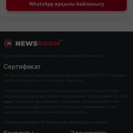
WhatsApp арқылы байланысу
Бүгінгі Қазақстан және әлемдегі жаңалықтар | Newsroom.kz
Сертификат
ҚР Ақпарат және коммуникациялар министрлігінің 25.05.2017 жылдан
№16544 «NewsRoom +» АА Куәлігі берілген.
Сайттағы материалдарды пайдаланғанда міндетті түрде сілтеме
берулеріңізді сұраймыз. Ақпараттық порталдағы авторлық және басқа да
құқықтар толығымен қорғалатынын ескертеміз. Автордың жеке пікірі
редакцияның көзқарасы болып саналмайды. Жарнама мен түрлі
хабарландыруларға жарнама беруші жауапты.
Портал жаңалықтары 18 жастан асқан оқырмандар назарына.