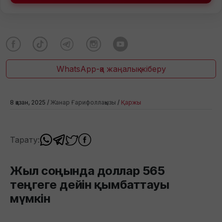
WhatsApp-қа жаңалық жіберу
8 қазан, 2025 /
Жанар Ғарифоллақызы
/
Қаржы
Тарату:
Жыл соңында доллар 565
теңгеге дейін қымбаттауы
мүмкін