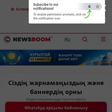
×
Subscribe to our
notifications!
Астана:
33°C
Алматы:
34°C
Шымкент:
38°C
To enable permission prompts, click on
the notification icon
ESC
☰
RU
Сіздің жарнамаңыздың және
баннердің орны
Біздің оқырмандар күніге көрсін
WhatsApp арқылы байланысу