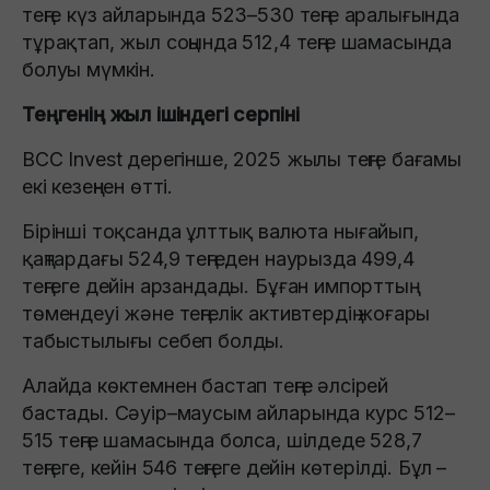
теңге күз айларында 523–530 теңге аралығында
тұрақтап, жыл соңында 512,4 теңге шамасында
болуы мүмкін.
Теңгенің жыл ішіндегі серпіні
BCC Invest дерегінше, 2025 жылы теңге бағамы
екі кезеңнен өтті.
Бірінші тоқсанда ұлттық валюта нығайып,
қаңтардағы 524,9 теңгеден наурызда 499,4
теңгеге дейін арзандады. Бұған импорттың
төмендеуі және теңгелік активтердің жоғары
табыстылығы себеп болды.
Алайда көктемнен бастап теңге әлсірей
бастады. Сәуір–маусым айларында курс 512–
515 теңге шамасында болса, шілдеде 528,7
теңгеге, кейін 546 теңгеге дейін көтерілді. Бұл –