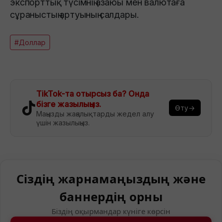
экспорттық түсімнің азаюы мен валютаға
сұраныстың артуының салдары.
#Доллар
TikTok-та отырсыз ба? Онда
бізге жазылыңыз.
Өту→
Маңызды жаңалықтарды жедел алу
үшін жазылыңыз.
Сіздің жарнамаңыздың және
баннердің орны
Біздің оқырмандар күніге көрсін