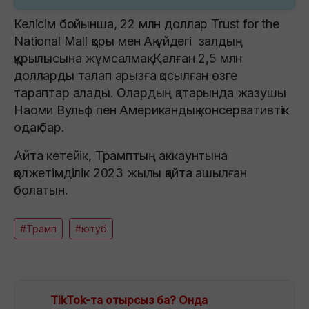
Келісім бойынша, 22 млн доллар Trust for the
National Mall қоры мен Ақ үйдегі залдың
құрылысына жұмсалмақ. Қалған 2,5 млн
долларды талап арызға қосылған өзге
тараптар алады. Олардың қатарында жазушы
Наоми Вульф пен Американдық консервативтік
одақ бар.
Айта кетейік, Трамптың аккаунтына
қолжетімділік 2023 жылы қайта ашылған
болатын.
#Трамп
#ютуб
TikTok-та отырсыз ба? Онда