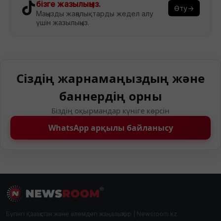
бізге жазылыңыз.
Өту→
Маңызды жаңалықтарды жедел алу
үшін жазылыңыз.
Сіздің жарнамаңыздың және
баннердің орны
Біздің оқырмандар күніге көрсін
WhatsApp арқылы байланысу
Бүгінгі Қазақстан және әлемдегі жаңалықтар | Newsroom.kz