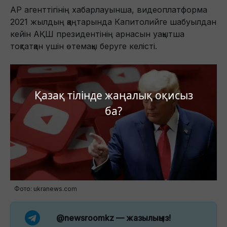
AP агенттігінің хабарлауынша, видеоплатформа
2021 жылдың қаңтарында Капитолийге шабуылдан
кейін АҚШ президентінің арнасын уақытша
тоқтатқан үшін өтемақы беруге келісті.
Қазақ тілінде жаңалық оқисыз
ба?
Фото: ukranews.com
@newsroomkz
— жазылыңыз!