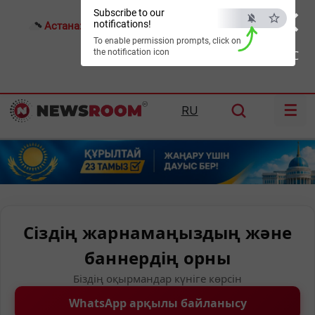
×
Subscribe to our
notifications!
Астана:
22°C
Алматы:
25°C
Шымкент:
35°C
To enable permission prompts, click on
the notification icon
ESC
☰
RU
Сіздің жарнамаңыздың және
баннердің орны
Біздің оқырмандар күніге көрсін
WhatsApp арқылы байланысу