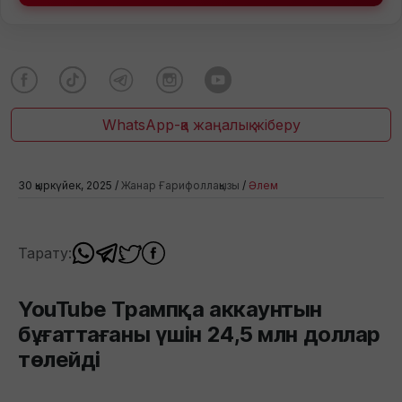
WhatsApp-қа жаңалық жіберу
30 қыркүйек, 2025 /
Жанар Ғарифоллақызы
/
Әлем
Тарату:
YouTube Трампқа аккаунтын
бұғаттағаны үшін 24,5 млн доллар
төлейді