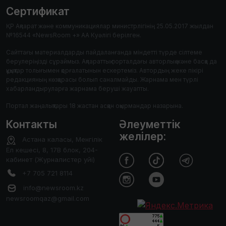
Сертификат
ҚР Ақпарат және коммуникациялар министрлігінің 25.05.2017 жылдан
№16544 «NewsRoom +» АА Куәлігі берілген.
Сайттағы материалдарды пайдаланғанда міндетті түрде сілтеме
берулеріңізді сұраймыз. Ақпараттық порталдағы авторлық және басқа да
құқықтар толығымен қорғалатынын ескертеміз. Автордың жеке пікірі
редакцияның көзқарасы болып саналмайды. Жарнама мен түрлі
хабарландыруларға жарнама беруші жауапты.
Портал жаңалықтары 18 жастан асқан оқырмандар назарына.
Контакты
Әлеуметтік
желілер:
Астана каласы, Менгілік
Ел кешесі, 8, 17В блок, 204-
кабинет (Журналистер уйі)
+7 705 721 8114
info@newsroom.kz
newsroomqaz@gmail.com