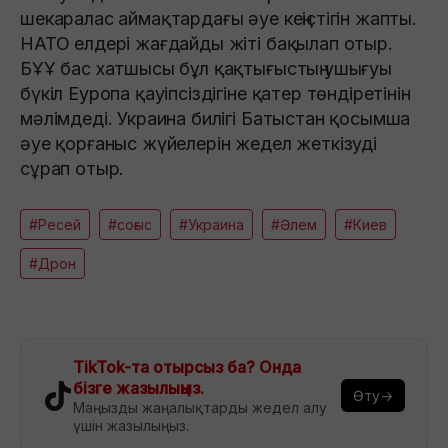
шекаралас аймақтардағы әуе кеңістігін жапты.
НАТО елдері жағдайды жіті бақылап отыр.
БҰҰ бас хатшысы бұл қақтығыстың ушығуы
бүкіл Еуропа қауіпсіздігіне қатер төндіретінін
мәлімдеді. Украина билігі Батыстан қосымша
әуе қорғаныс жүйелерін жедел жеткізуді
сұрап отыр.
#Ресей
#соғыс
#Украина
#Әлем
#Киев
#Дрон
TikTok-та отырсыз ба? Онда
бізге жазылыңыз.
Өту→
Маңызды жаңалықтарды жедел алу
үшін жазылыңыз.