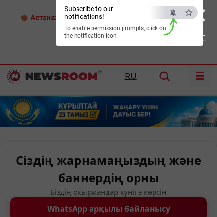
×
Subscribe to our
notifications!
Астана:
25°C
Алматы:
28°C
Шымкент:
29°C
To enable permission prompts, click on
the notification icon
ESC
☰
RU
Сіздің жарнамаңыздың және
баннердің орны
Біздің оқырмандар күніге көрсін
WhatsApp арқылы байланысу