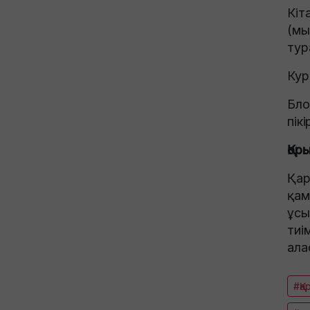
Кіт
(мы
тур
Кур
Бло
пік
Қор
Қар
қам
ұсы
тиі
ала
#Қ