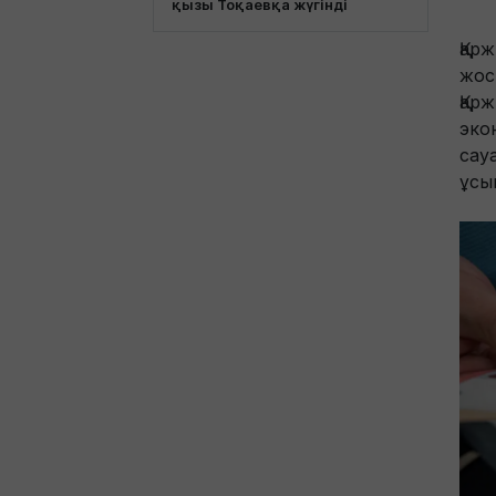
қызы Тоқаевқа жүгінді
Қар
жос
Қарж
эко
сау
ұсы