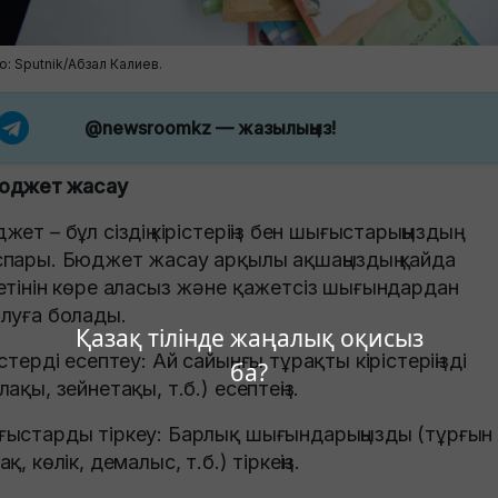
о: Sputnik/Абзал Калиев.
@newsroomkz
— жазылыңыз!
Бюджет жасау
жет – бұл сіздің кірістеріңіз бен шығыстарыңыздың
пары. Бюджет жасау арқылы ақшаңыздың қайда
етінін көре аласыз және қажетсіз шығындардан
луға болады.
Қазақ тілінде жаңалық оқисыз
істерді есептеу: Ай сайынғы тұрақты кірістеріңізді
ба?
лақы, зейнетақы, т.б.) есептеңіз.
ыстарды тіркеу: Барлық шығындарыңызды (тұрғын 
қ, көлік, демалыс, т.б.) тіркеңіз.