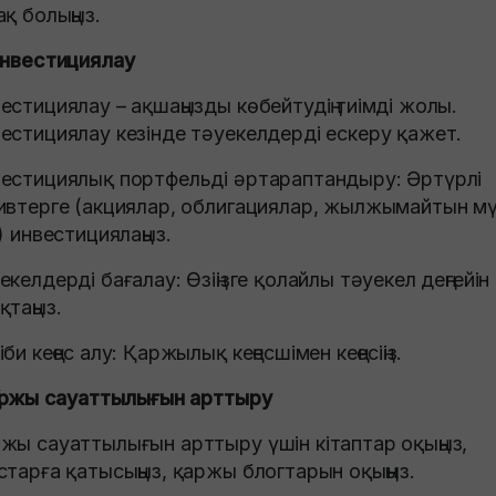
ақ болыңыз.
Инвестициялау
естициялау – ақшаңызды көбейтудің тиімді жолы.
естициялау кезінде тәуекелдерді ескеру қажет.
естициялық портфельді әртараптандыру: Әртүрлі
ивтерге (акциялар, облигациялар, жылжымайтын мү
.) инвестициялаңыз.
екелдерді бағалау: Өзіңізге қолайлы тәуекел деңгейін
қтаңыз.
іби кеңес алу: Қаржылық кеңесшімен кеңесіңіз.
Қаржы сауаттылығын арттыру
жы сауаттылығын арттыру үшін кітаптар оқыңыз,
старға қатысыңыз, қаржы блогтарын оқыңыз.