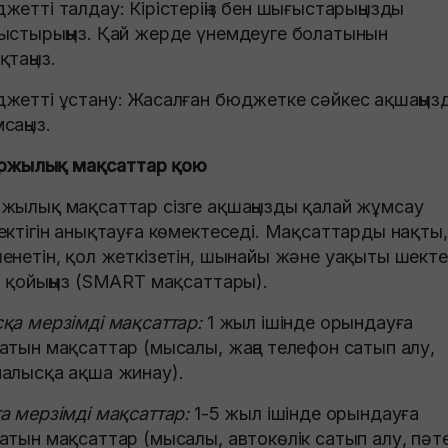
жетті талдау: Кірістеріңіз бен шығыстарыңызды
ыстырыңыз. Қай жерде үнемдеуге болатынын
қтаңыз.
жетті ұстану: Жасалған бюджетке сәйкес ақшаңыз
саңыз.
Қаржылық мақсаттар қою
жылық мақсаттар сізге ақшаңызды қалай жұмсау
ектігін анықтауға көмектеседі. Мақсаттарды нақты,
енетін, қол жеткізетін, шынайы және уақыты шекте
п қойыңыз (SMART мақсаттары).
қа мерзімді мақсаттар:
1 жыл ішінде орындауға
атын мақсаттар (мысалы, жаңа телефон сатып алу,
алысқа ақша жинау).
а мерзімді мақсаттар:
1-5 жыл ішінде орындауға
атын мақсаттар (мысалы, автокөлік сатып алу, пәт