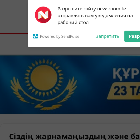
Subscribe to our
Разрешите сайту newsroom.kz
notifications!
отправлять вам уведомления на
To enable permission prompts, click on
Астана:
15°C
Алматы:
24°C
Шымк
рабочий стол
the notification icon
Запретить
Раз
Powered by SendPulse
Елорда
Сіздің жарнамаңыздың және ба