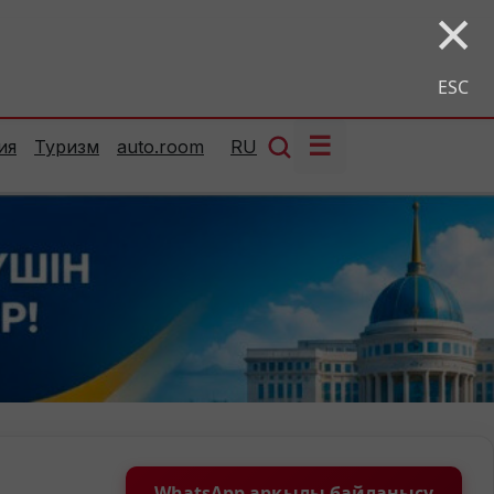
×
ESC
☰
ия
Туризм
auto.room
RU
WhatsApp арқылы байланысу