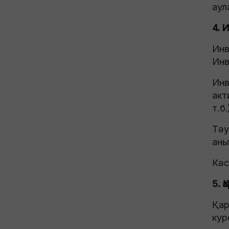
аул
4. 
Инв
Инв
Инв
акт
т.б
Тәу
аны
Кәс
5. 
Қар
кур