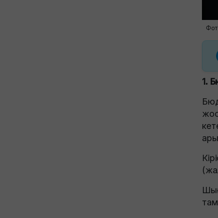
Фот
1. 
Бюд
жос
кет
ары
Кір
(жа
Шығ
тама