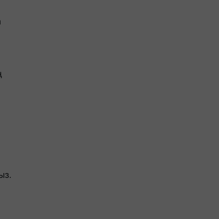
а
ыз.