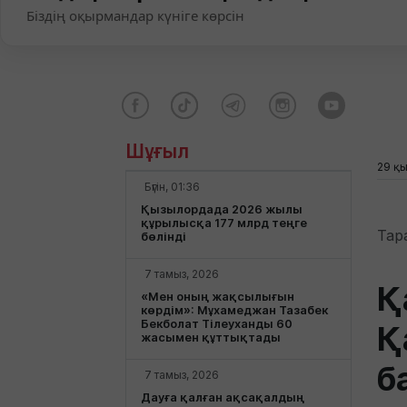
Біздің оқырмандар күніге көрсін
Шұғыл
29 қы
Бүгін, 01:36
Қызылордада 2026 жылы
құрылысқа 177 млрд теңге
Тар
бөлінді
7 тамыз, 2026
Қ
«Мен оның жақсылығын
көрдім»: Мұхамеджан Тазабек
Бекболат Тілеуханды 60
Қ
жасымен құттықтады
б
7 тамыз, 2026
Дауға қалған ақсақалдың