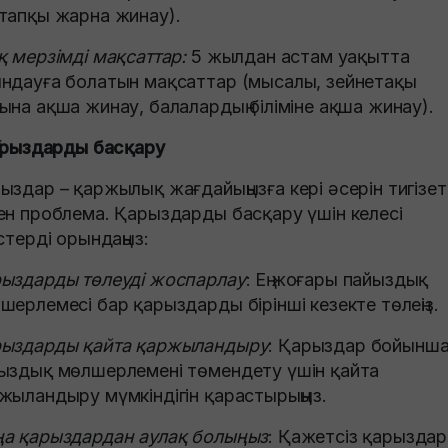
тапқы жарна жинау).
қ мерзімді мақсаттар:
5 жылдан астам уақытта
ндауға болатын мақсаттар (мысалы, зейнетақы
ына ақша жинау, балалардың біліміне ақша жинау).
Қарыздарды басқару
ыздар – қаржылық жағдайыңызға кері әсерін тигізет
ен проблема. Қарыздарды басқару үшін келесі
естерді орындаңыз:
ыздарды төлеуді жоспарлау
: Ең жоғары пайыздық
шерлемесі бар қарыздарды бірінші кезекте төлеңіз.
ыздарды қайта қаржыландыру
: Қарыздар бойынш
ыздық мөлшерлемені төмендету үшін қайта
жыландыру мүмкіндігін қарастырыңыз.
а қарыздардан аулақ болыңыз
: Қажетсіз қарызда