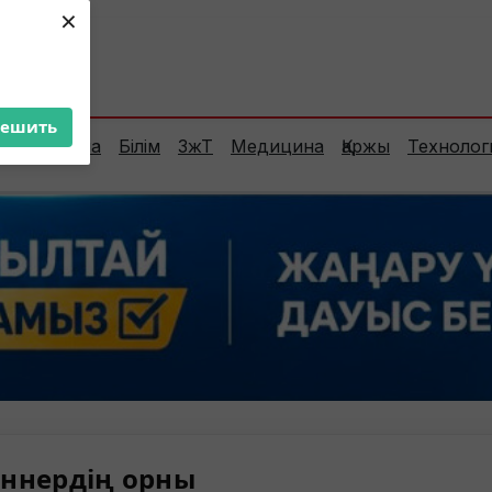
×
ент:
26°C
решить
Сараптама
Білім
ЗжТ
Медицина
Қаржы
Технолог
ннердің орны