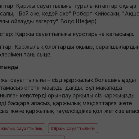
аптар: Қаржы сауаттылығы туралы кітаптар оқыңыз
салы, "Бай әке, кедей әке" Роберт Кийосаки, "Ақш
алы ойлауды өзгерту" Бодо Шефер).
стар: Қаржы сауаттылығы курстарына қатысыңыз.
гтар: Қаржылық блогтарды оқыңыз, сарапшылардың
ірлерімен танысыңыз.
ытынды
жы сауаттылығы – сіздің қаржылық болашағыңызды
тамасыз ететін маңызды дағды. Бұл мақалада
нылған кеңестерді орындау арқылы сіз қаржыңызды
мді басқара аласыз, қаржылық мақсаттарға жете
сыз және қаржылық тәуелсіздікке қол жеткізе алас
аржылық сауаттылық
#Қаржы сауаттылығы