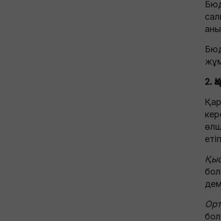
Бюд
сал
аны
Бюд
жұм
2. 
Қар
кер
өлш
еті
Қыс
бол
дем
Орт
бол