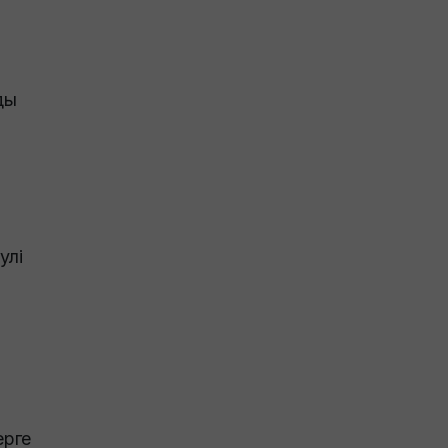
ды
улі
ерге