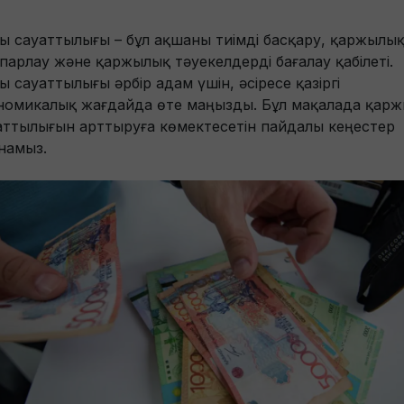
жы сауаттылығы – бұл ақшаны тиімді басқару, қаржылы
парлау және қаржылық тәуекелдерді бағалау қабілеті.
ы сауаттылығы әрбір адам үшін, әсіресе қазіргі
номикалық жағдайда өте маңызды. Бұл мақалада қар
аттылығын арттыруға көмектесетін пайдалы кеңестер
намыз.