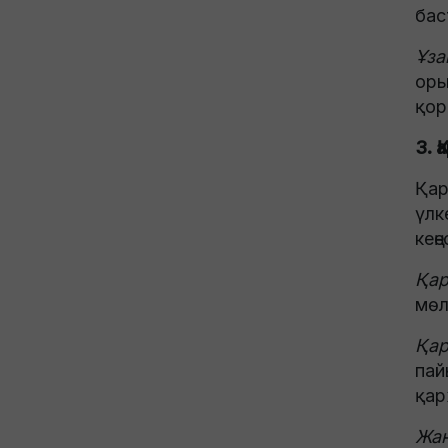
бас
Ұза
оры
қор
3. 
Қар
үлк
кең
Қар
мөл
Қар
пай
қар
Жаң