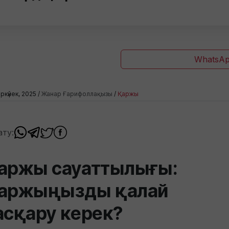
WhatsAp
ркүйек, 2025 /
Жанар Ғарифоллақызы
/
Қаржы
ату:
аржы сауаттылығы:
аржыңызды қалай
асқару керек?