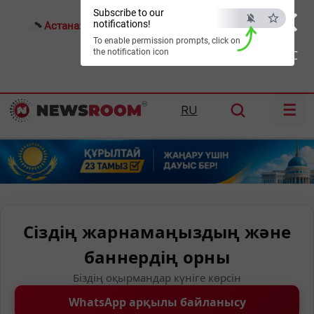
×
Subscribe to our
notifications!
Астана:
27°C
Алматы:
31°C
Шымкент:
36°C
To enable permission prompts, click on
the notification icon
ESC
☰
RU
Сіздің жарнамаңыздың және
баннердің орны
Біздің оқырмандар күніге көрсін
WhatsApp арқылы байланысу