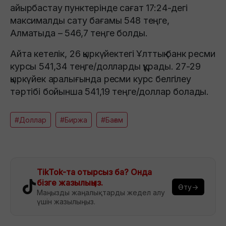
айырбастау пунктерінде сағат 17:24-дегі
максималды сату бағамы 548 теңге,
Алматыда – 546,7 теңге болды.
Айта кетелік, 26 қыркүйектегі Ұлттық банк ресми
курсы 541,34 теңге/долларды құрады. 27-29
қыркүйек аралығында ресми курс белгілеу
тәртібі бойынша 541,19 теңге/доллар болады.
#Доллар
#Биржа
#Бағам
TikTok-та отырсыз ба? Онда
бізге жазылыңыз.
Өту→
Маңызды жаңалықтарды жедел алу
үшін жазылыңыз.