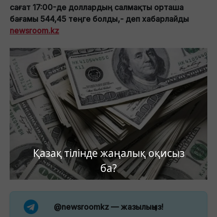
сағат 17:00-де доллардың салмақты орташа
бағамы 544,45 теңге болды,- деп хабарлайды
newsroom.kz
Қазақ тілінде жаңалық оқисыз
ба?
@newsroomkz
— жазылыңыз!