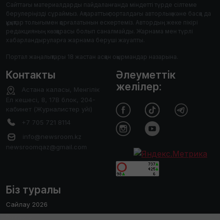
Сайттағы материалдарды пайдаланғанда міндетті түрде сілтеме
берулеріңізді сұраймыз. Ақпараттық порталдағы авторлық және басқа да
құқықтар толығымен қорғалатынын ескертеміз. Автордың жеке пікірі
редакцияның көзқарасы болып саналмайды. Жарнама мен түрлі
хабарландыруларға жарнама беруші жауапты.
Портал жаңалықтары 18 жастан асқан оқырмандар назарына.
Контакты
Әлеуметтік
желілер:
Астана каласы, Менгілік
Ел кешесі, 8, 17В блок, 204-
кабинет (Журналистер уйі)
+7 705 721 8114
info@newsroom.kz
newsroomqaz@gmail.com
Біз туралы
Сайлау 2026
Редакция