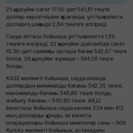
25 қыркүйек сағат 17:00-дегі 541,81 теңге/
доллар көрсеткішіне қарағанда, ұлттық валюта
долларға шаққанда 2,64 теңгеге әлсіреді.
Сауда аптасы бойынша ұлттық валюта 1,59
теңгеге әлсіреді. 22 қыркүйек дүйсенбіде сағат
15:30-дегі салмақты орташа бағам 542,67 теңге
болса, 26 қыркүйек жұмада – 544,26 теңге
болды.
KASE мәліметі бойынша, сауда кезінде
доллардың минималды бағамы 542,35 теңге,
максималды бағамы 545,80 теңге болды,
жабылу бағамы – 545,80 теңге. АҚШ
валютасы бойынша сауда көлемі 334 млн 412
мың долларды құрады, ал валюта
операциялары бойынша мәмілелер саны – 909.
Kurs.kz мәліметі бойынша, астанадағы