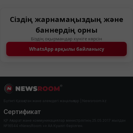
Сіздің жарнамаңыздың және
баннердің орны
Біздің оқырмандар күніге көрсін
WhatsApp арқылы байланысу
Бүгінгі Қазақстан және әлемдегі жаңалықтар | Newsroom.kz
Сертификат
ҚР Ақпарат және коммуникациялар министрлігінің 25.05.2017 жылдан
№16544 «NewsRoom +» АА Куәлігі берілген.