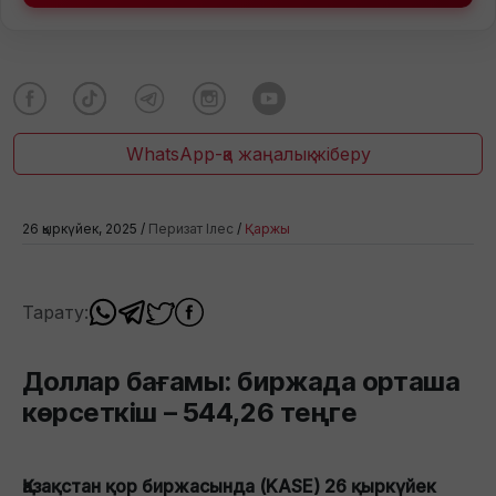
WhatsApp-қа жаңалық жіберу
26 қыркүйек, 2025 /
Перизат Ілес
/
Қаржы
Тарату:
Доллар бағамы: биржада орташа
көрсеткіш – 544,26 теңге
Қазақстан қор биржасында (KASE) 26 қыркүйек