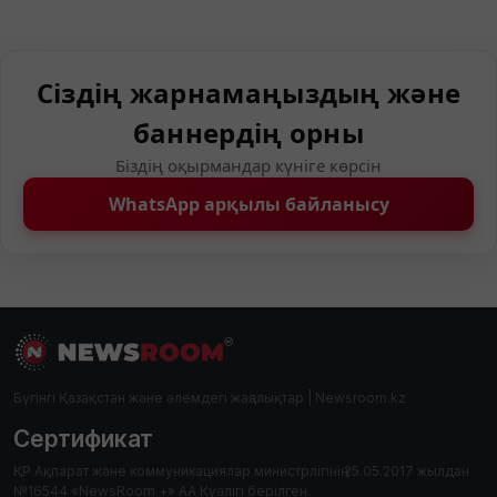
Сіздің жарнамаңыздың және
баннердің орны
Біздің оқырмандар күніге көрсін
WhatsApp арқылы байланысу
Бүгінгі Қазақстан және әлемдегі жаңалықтар | Newsroom.kz
Сертификат
ҚР Ақпарат және коммуникациялар министрлігінің 25.05.2017 жылдан
№16544 «NewsRoom +» АА Куәлігі берілген.