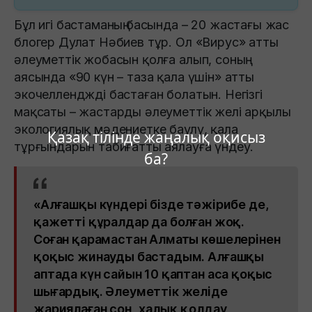
Бұл игі бастаманың басында – 20 жастағы жас
блогер Дулат Нәбиев тұр. Ол «Вирус» атты
әлеуметтік жобасын қолға алып, соның
аясында «90 күн – таза қала үшін» атты
экочелленджді бастаған болатын. Негізгі
мақсаты – жастарды әлеуметтік желі арқылы
экологиялық мәдениетке баулу, қала
Қазақ тілінде жаңалық оқисыз
тұрғындарын табиғатты аялауға үндеу.
ба?
«Алғашқы күндері бізде тәжірибе де,
қажетті құралдар да болған жоқ.
Соған қарамастан Алматы көшелерінен
қоқыс жинауды бастадым. Алғашқы
аптада күн сайын 10 қаптан аса қоқыс
шығардық. Әлеуметтік желіде
жариялаған соң, халық қолдау