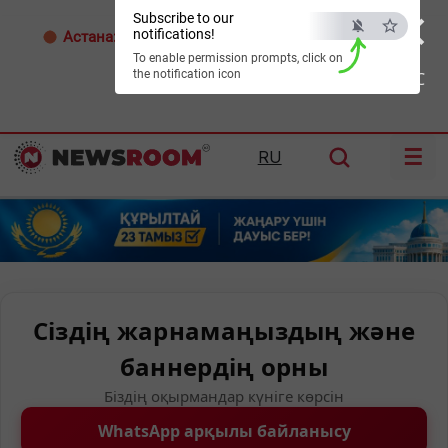
×
Subscribe to our
notifications!
Астана:
26°C
Алматы:
34°C
Шымкент:
38°C
To enable permission prompts, click on
the notification icon
ESC
☰
RU
Сіздің жарнамаңыздың және
баннердің орны
Біздің оқырмандар күніге көрсін
WhatsApp арқылы байланысу