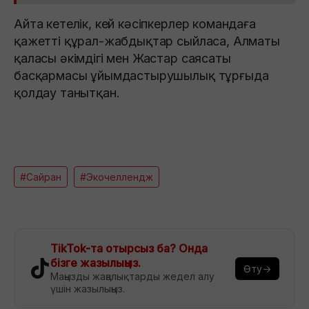
Айта кетелік, кей кәсіпкерлер командаға
қажетті құрал-жабдықтар сыйласа, Алматы
қаласы әкімдігі мен Жастар саясаты
басқармасы ұйымдастырушылық тұрғыда
қолдау танытқан.
#Сайран
#Экочеллендж
TikTok-та отырсыз ба? Онда
бізге жазылыңыз.
Өту→
Маңызды жаңалықтарды жедел алу
үшін жазылыңыз.