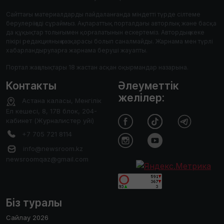
Сайттағы материалдарды пайдаланғанда міндетті түрде сілтеме
берулеріңізді сұраймыз. Ақпараттық порталдағы авторлық және басқа
да құқықтар толығымен қорғалатынын ескертеміз. Автордың жеке
пікірі редакцияның көзқарасы болып саналмайды. Жарнама мен түрлі
хабарландыруларға жарнама беруші жауапты.
Портал жаңалықтары 18 жастан асқан оқырмандар назарына.
Контакты
Әлеуметтік
желілер:
Астана каласы, Менгілік
Ел кешесі, 8, 17В блок, 204-
кабинет (Журналистер уйі)
+7 705 721 8114
info@newsroom.kz
newsroomqaz@gmail.com
Біз туралы
Сайлау 2026