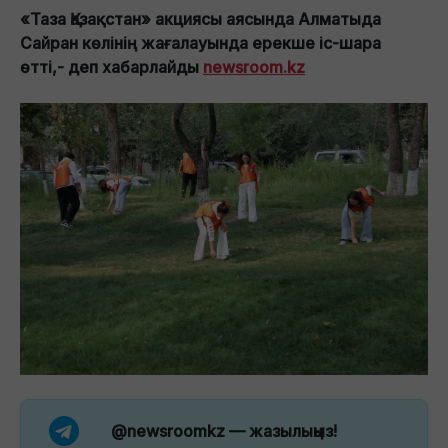
«Таза Қазақстан» акциясы аясында Алматыда
Сайран көлінің жағалауында ерекше іс-шара
өтті,- деп хабарлайды
newsroom.kz
@newsroomkz
— жазылыңыз!