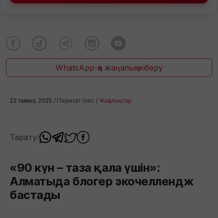
WhatsApp-қа жаңалық жіберу
22 тамыз, 2025 /
Перизат Ілес
/
Жаңалықтар
Тарату:
«90 күн – таза қала үшін»:
Алматыда блогер экочеллендж
бастады