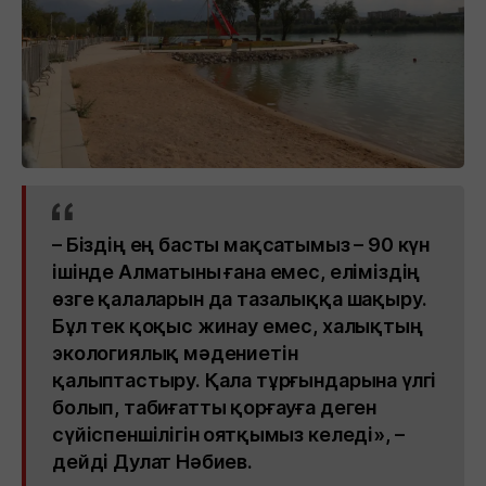
– Біздің ең басты мақсатымыз – 90 күн
ішінде Алматыны ғана емес, еліміздің
өзге қалаларын да тазалыққа шақыру.
Бұл тек қоқыс жинау емес, халықтың
экологиялық мәдениетін
қалыптастыру. Қала тұрғындарына үлгі
болып, табиғатты қорғауға деген
сүйіспеншілігін оятқымыз келеді», –
дейді Дулат Нәбиев.