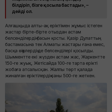
білдіріп, бізге қосыла бастады», –
дейді ол.
Алғашқыда алты-ақ еріктімен жұмыс істеген
жастар бірте-бірте отыздан астам
белсенділердің басын қосты. Қазір Дулаттың
бастамасына тек Алматы жастары ғана емес,
басқа өңірлердің де белсенділері қосылды.
Шымкентте екі жүзден астам жас, Жаркентте
150-ге жуық, Жетісайда 100-ге тарта ерікті
жобаға атсалысқан. Жалпы төрт қалада
жиналған еріктілердің саны 500-ге жеткен.