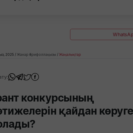
WhatsAp
ыз, 2025 /
Жанар Ғарифоллақызы
/
Жаңалықтар
ату:
рант конкурсының
әтижелерін қайдан көруг
олады?