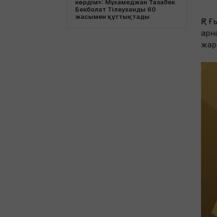
көрдім»: Мұхамеджан Тазабек
Бекболат Тілеуханды 60
жасымен құттықтады
ҚР 
арна
жар