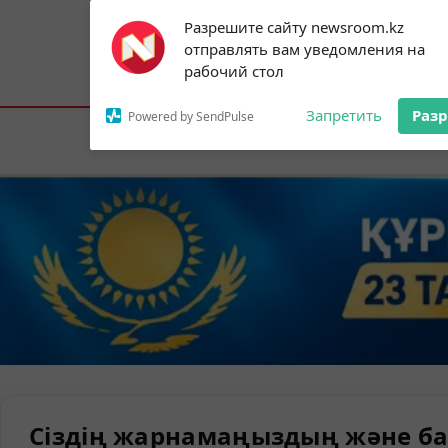
Subscribe to our
Разрешите сайту newsroom.kz
notifications!
отправлять вам уведомления на
To enable permission prompts, click on
Астана:
27°C
Алматы:
29°C
Шымк
рабочий стол
the notification icon
Запретить
Раз
Powered by SendPulse
Елорда
Сіздің жарнамаңыздың және ба