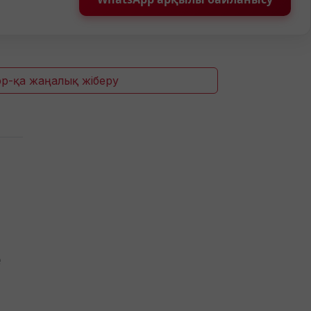
p-қа жаңалық жіберу
е