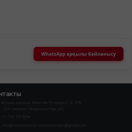
WhatsApp арқылы байланысу
нтакты
Астана каласы, Менгілік Ел кешесі, 8, 17В
, 204-кабинет (Журналистер уйі)
+7 705 721 8114
info@newsroom.kz newsroomqaz@gmail.com