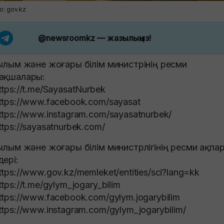
о: gov.kz
@newsroomkz
— жазылыңыз!
Ғылым және жоғары білім министрінің ресми
ақшалары:
ttps://t.me/SayasatNurbek
ttps://www.facebook.com/sayasat
ttps://www.instagram.com/sayasatnurbek/
ttps://sayasatnurbek.com/
Ғылым және жоғары білім министрлігінің ресми ақпа
дері:
ttps://www.gov.kz/memleket/entities/sci?lang=kk
ttps://t.me/gylym_jogary_bilim
ttps://www.facebook.com/gylym.jogarybilim
ttps://www.instagram.com/gylym_jogarybilim/