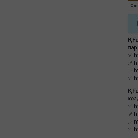
Фот
ҚР 
пар
✅ h
✅ h
✅ h
✅ h
ҚР 
көз
✅ h
✅ h
✅ h
✅ h