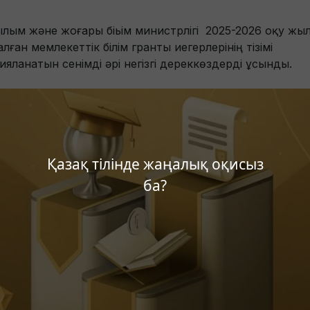
Ғылым және жоғары біьім министрлігі 2025-2026 оқу жы
лған мемлекеттік білім гранты иегерлерінің тізімі
ияланатын сенімді әрі негізгі дереккөздерді ұсынды.
Қазақ тілінде жаңалық оқисыз
ба?