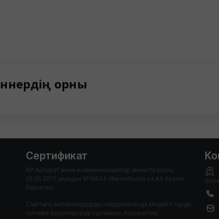
ннердің орны
Сертификат
Ко
ҚР Ақпарат және коммуникациялар министрлігінің
25.05.2017 жылдан №16544 «NewsRoom +» АА Куәлігі
блок
берілген.
Сайттағы материалдарды пайдаланғанда міндетті түрде
сілтеме берулеріңізді сұраймыз. Ақпараттық