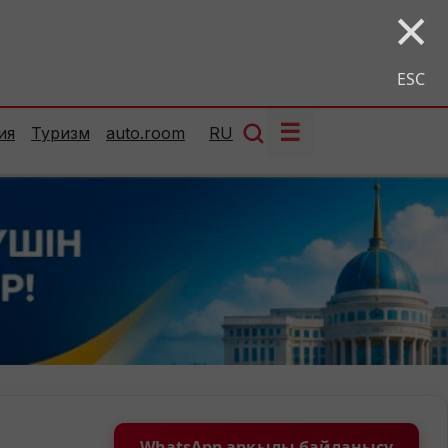
×
ESC
☰
ия
Туризм
auto.room
RU
WhatsApp арқылы байланысу