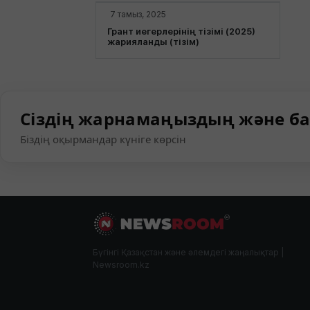
7 тамыз, 2025
Грант иегерлерінің тізімі (2025)
жарияланды (тізім)
Сіздің жарнамаңыздың және ба
Біздің оқырмандар күніге көрсін
Бүгінгі Қазақстан және әлемдегі жаңалықтар |
Newsroom.kz