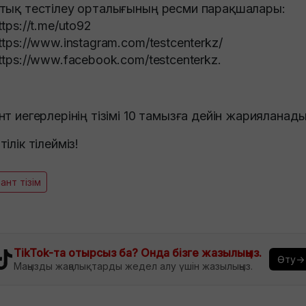
тық тестілеу орталығының ресми парақшалары:
ttps://t.me/uto92
ttps://www.instagram.com/testcenterkz/
ttps://www.facebook.com/testcenterkz.
нт иегерлерінің тізімі 10 тамызға дейін жарияланады
ілік тілейміз!
ант тізім
TikTok-та отырсыз ба? Онда бізге жазылыңыз.
Өту→
Маңызды жаңалықтарды жедел алу үшін жазылыңыз.