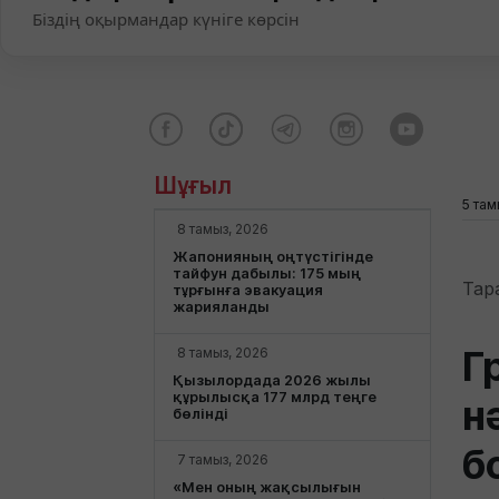
Біздің оқырмандар күніге көрсін
Шұғыл
5 там
8 тамыз, 2026
Жапонияның оңтүстігінде
тайфун дабылы: 175 мың
Тар
тұрғынға эвакуация
жарияланды
Г
8 тамыз, 2026
Қызылордада 2026 жылы
құрылысқа 177 млрд теңге
н
бөлінді
б
7 тамыз, 2026
«Мен оның жақсылығын