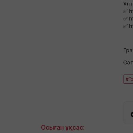
Ұлт
✅ h
✅ h
✅ h
Гра
Сәтт
#Гр
Осыған ұқсас: