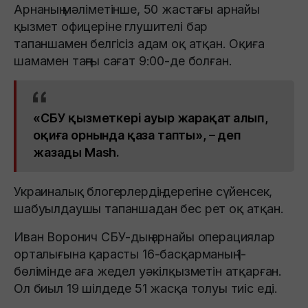
Арнаның мәліметінше, 50 жастағы арнайы
қызмет офицеріне глушителі бар
тапаншамен белгісіз адам оқ атқан. Оқиға
шамамен таңғы сағат 9:00-де болған.
«СБУ қызметкері ауыр жарақат алып,
оқиға орнында қаза тапты», – деп
жазады Mash.
Украиналық блогерлердің дерегіне сүйенсек,
шабуылдаушы тапаншадан бес рет оқ атқан.
Иван Воронич СБУ-дың арнайы операциялар
орталығына қарасты 16-басқарманың 1-
бөлімінде аға жедел уәкілқызметін атқарған.
Ол биыл 19 шілдеде 51 жасқа толуы тиіс еді.