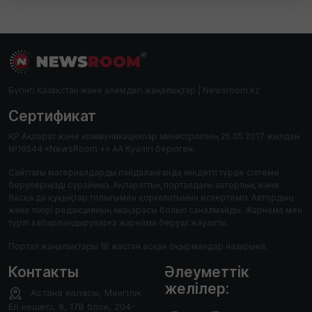
Бүгінгі Қазақстан және әлемдегі жаңалықтар | Newsroom.kz
Сертификат
ҚР Ақпарат және коммуникациялар министрлігінің 25.05.2017 жылдан
№16544 «NewsRoom +» АА Куәлігі берілген.
Сайттағы материалдарды пайдаланғанда міндетті түрде сілтеме
берулеріңізді сұраймыз. Ақпараттық порталдағы авторлық және
басқа да құқықтар толығымен қорғалатынын ескертеміз. Автордың
жеке пікірі редакцияның көзқарасы болып саналмайды. Жарнама мен
түрлі хабарландыруларға жарнама беруші жауапты.
Портал жаңалықтары 18 жастан асқан оқырмандар назарына.
Контакты
Әлеуметтік
желілер:
Астана каласы, Менгілік
Ел кешесі, 8, 17В блок, 204-