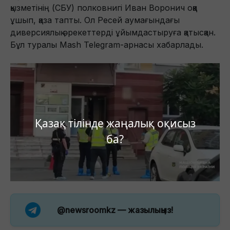
қызметінің (СБУ) полковнигі Иван Воронич оққа
ұшып, қаза тапты. Ол Ресей аумағындағы
диверсиялық әрекеттерді ұйымдастыруға қатысқан.
Бұл туралы Mash Telegram-арнасы хабарлады.
Қазақ тілінде жаңалық оқисыз
ба?
@newsroomkz
— жазылыңыз!