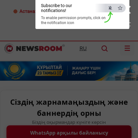
×
Subscribe to our
notifications!
Астана:
26°C
Алматы:
35°C
Шымкент:
38°C
To enable permission prompts, click on
the notification icon
ESC
☰
RU
Сіздің жарнамаңыздың және
баннердің орны
Біздің оқырмандар күніге көрсін
WhatsApp арқылы байланысу