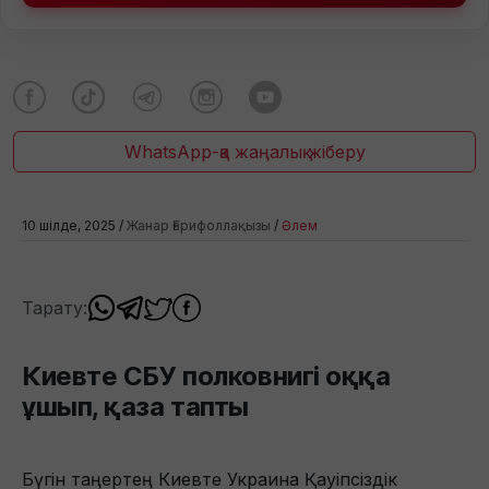
WhatsApp-қа жаңалық жіберу
10 шілде, 2025 /
Жанар Ғарифоллақызы
/
Әлем
Тарату:
Киевте СБУ полковнигі оққа
ұшып, қаза тапты
Бүгін таңертең Киевте Украина Қауіпсіздік