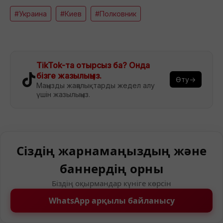
#Украина
#Киев
#Полковник
TikTok-та отырсыз ба? Онда
бізге жазылыңыз.
Өту→
Маңызды жаңалықтарды жедел алу
үшін жазылыңыз.
Сіздің жарнамаңыздың және
баннердің орны
Біздің оқырмандар күніге көрсін
WhatsApp арқылы байланысу