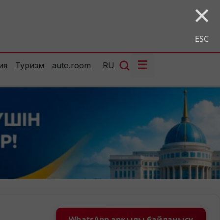
×
ESC
☰
ия
Туризм
auto.room
RU
WhatsApp арқылы байланысу