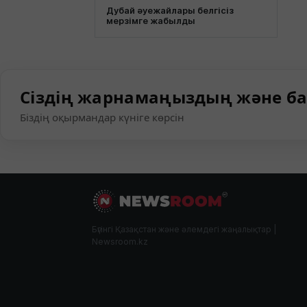
Дубай әуежайлары белгісіз
мерзімге жабылды
Сіздің жарнамаңыздың және ба
Біздің оқырмандар күніге көрсін
Бүгінгі Қазақстан және әлемдегі жаңалықтар |
Newsroom.kz