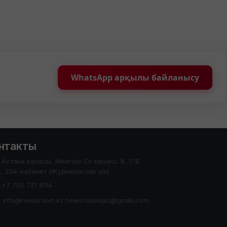
WhatsApp арқылы байланысу
нтакты
Астана каласы, Менгілік Ел кешесі, 8, 17В
, 204-кабинет (Журналистер уйі)
+7 705 721 8114
info@newsroom.kz newsroomqaz@gmail.com