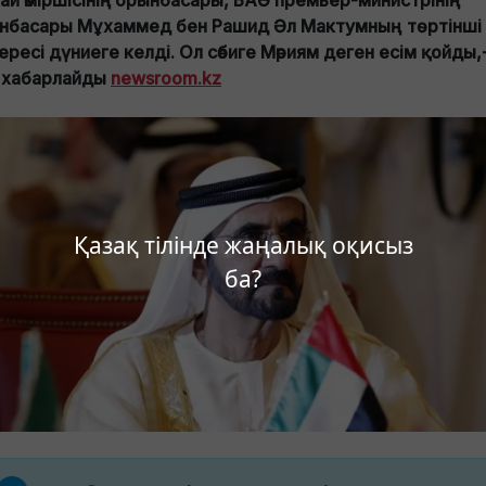
ай әміршісінің орынбасары, БАӘ премьер-министрінің
нбасары Мұхаммед бен Рашид Әл Мактумның
төртінші
ресі дүниеге келді. Ол сәбиге Мәриям деген есім қойды,
 хабарлайды
newsroom.kz
Қазақ тілінде жаңалық оқисыз
ба?