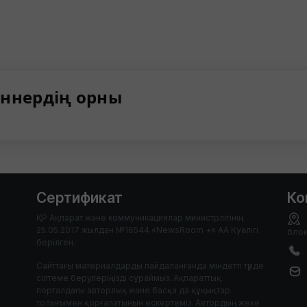
ннердің орны
Сертификат
Ко
ҚР Ақпарат және коммуникациялар министрлігінің
25.05.2017 жылдан №16544 «NewsRoom +» АА Куәлігі
блок
берілген.
Сайттағы материалдарды пайдаланғанда міндетті түрде
сілтеме берулеріңізді сұраймыз. Ақпараттық
порталдағы авторлық және басқа да құқықтар
толығымен қорғалатынын ескертеміз. Автордың жеке