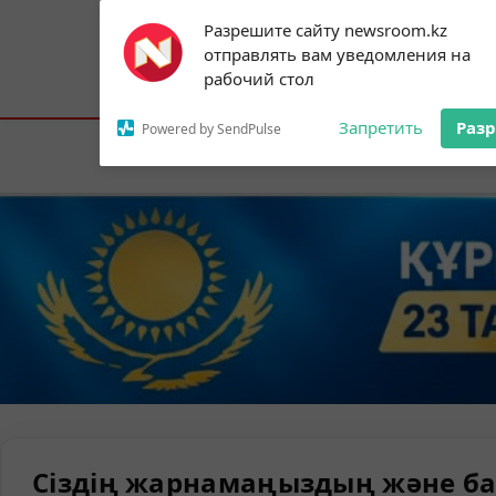
Subscribe to our
Разрешите сайту newsroom.kz
notifications!
отправлять вам уведомления на
To enable permission prompts, click on
Астана:
21°C
Алматы:
29°C
Шымк
рабочий стол
the notification icon
Запретить
Раз
Powered by SendPulse
Елорда
Сіздің жарнамаңыздың және ба