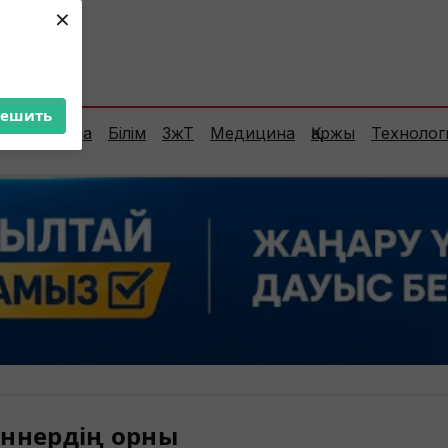
×
ент:
33°C
решить
Сараптама
Білім
ЗжТ
Медицина
Қаржы
Технолог
ннердің орны