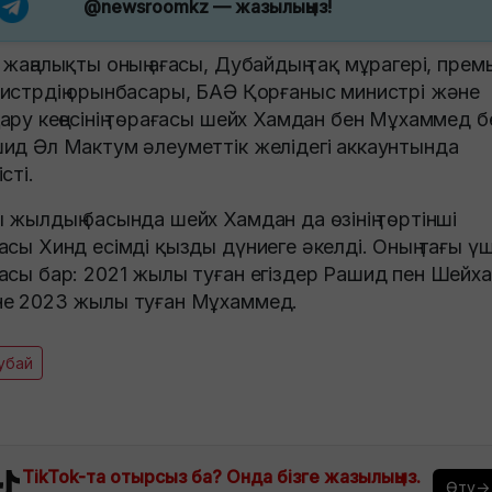
@newsroomkz
— жазылыңыз!
 жаңалықты оның ағасы, Дубайдың тақ мұрагері, прем
истрдің орынбасары, БАӘ Қорғаныс министрі және
ару кеңесінің төрағасы шейх Хамдан бен Мұхаммед б
ид Әл Мактум әлеуметтік желідегі аккаунтында
сті.
 жылдың басында шейх Хамдан да өзінің төртінші
асы Хинд есімді қызды дүниеге әкелді. Оның тағы ү
асы бар: 2021 жылы туған егіздер Рашид пен Шейха
е 2023 жылы туған Мұхаммед.
убай
TikTok-та отырсыз ба? Онда бізге жазылыңыз.
Өту→