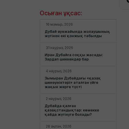
Осыған ұқсас:
16 мамыр, 2026
Дубай әуежайында жолаушының
жүгінен екі қонжық табылды
31 наурыз, 2026
Иран Дубайға соққы жасады:
Зардап шеккендер бар
4 наурыз, 2026
Зымыран Дубайдағы «қазақ
шенеуніктері» аталған үйге
жақын жерге түсті
2 наурыз, 2026
Дубайда қалған
қазақстандықтар: көмекке
қайда жүгінуге болады?
28 ақпан, 2026