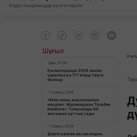
Біздің оқырмандар күніге көрсін
Шұғыл
8 шіл
Бүгін, 01:36
Қызылордада 2026 жылы
құрылысқа 177 млрд теңге
Тар
бөлінді
7 тамыз, 2026
Д
«Мен оның жақсылығын
көрдім»: Мұхамеджан Тазабек
Бекболат Тілеуханды 60
д
жасымен құттықтады
7 тамыз, 2026
Дауға қалған ақсақалдың