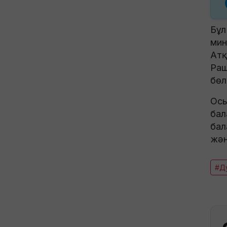
Бұл
мин
Атқ
Раш
бөлі
Осы
бал
бал
жән
#Д