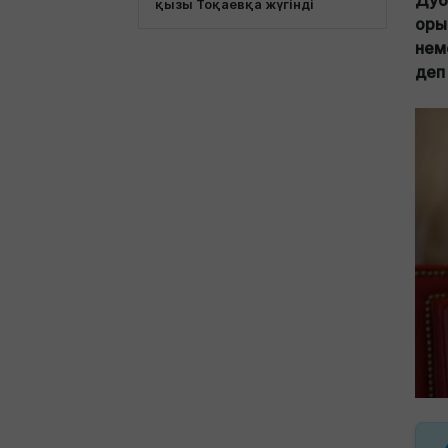
Дуб
қызы Тоқаевқа жүгінді
оры
неме
деп