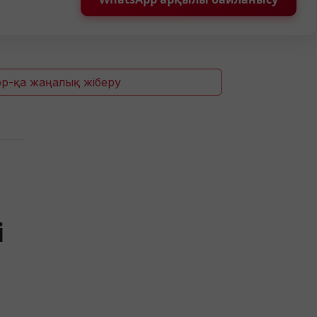
p-қа жаңалық жіберу
і