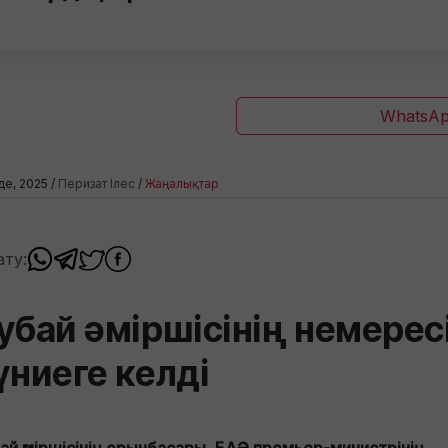
WhatsAp
де, 2025 /
Перизат Ілес
/
Жаңалықтар
ату:
убай әміршісінің немерес
үниеге келді