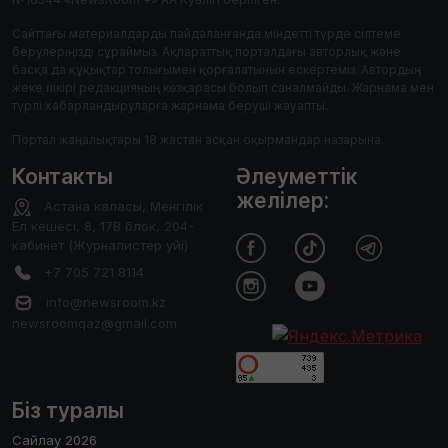
Сайттағы материалдарды пайдаланғанда міндетті түрде сілтеме
берулеріңізді сұраймыз. Ақпараттық порталдағы авторлық және
басқа да құқықтар толығымен қорғалатынын ескертеміз. Автордың
жеке пікірі редакцияның көзқарасы болып саналмайды. Жарнама мен
түрлі хабарландыруларға жарнама беруші жауапты.
Портал жаңалықтары 18 жастан асқан оқырмандар назарына.
Контакты
Әлеуметтік
желілер:
Астана каласы, Менгілік
Ел кешесі, 8, 17В блок, 204-
кабинет (Журналистер уйі)
+7 705 721 8114
info@newsroom.kz
newsroomqaz@gmail.com
Біз туралы
Сайлау 2026