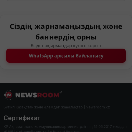
Сіздің жарнамаңыздың және
баннердің орны
Біздің оқырмандар күніге көрсін
WhatsApp арқылы байланысу
Бүгінгі Қазақстан және әлемдегі жаңалықтар | Newsroom.kz
Сертификат
ҚР Ақпарат және коммуникациялар министрлігінің 25.05.2017 жылдан
№16544 «NewsRoom +» АА Куәлігі берілген.