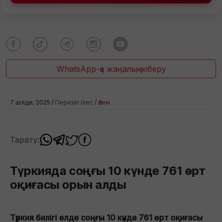
WhatsApp-қа жаңалық жіберу
7 шілде, 2025 /
Перизат Ілес
/
Әлем
Тарату:
Түркияда соңғы 10 күнде 761 өрт
оқиғасы орын алды
Түркия билігі елде соңғы 10 күнде 761 өрт оқиғасы