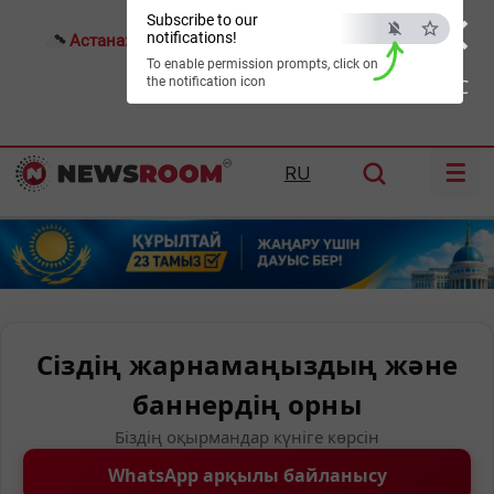
×
Subscribe to our
notifications!
Астана:
26°C
Алматы:
32°C
Шымкент:
37°C
To enable permission prompts, click on
the notification icon
ESC
☰
RU
Сіздің жарнамаңыздың және
баннердің орны
Біздің оқырмандар күніге көрсін
WhatsApp арқылы байланысу