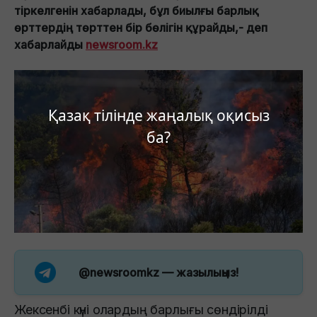
тіркелгенін хабарлады, бұл биылғы барлық
өрттердің төрттен бір бөлігін құрайды,- деп
хабарлайды
newsroom.kz
Қазақ тілінде жаңалық оқисыз
ба?
@newsroomkz
— жазылыңыз!
Жексенбі күні олардың барлығы сөндірілді