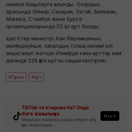
немесе бақылауға алынды. Олардың
арасында Измир, Сакария, Хатай, Билежик,
Маниса, Стамбул және Бурса
провинцияларында 20 ірі өрт болды.
Ішкі істер министрі Али Йерликаяның
мәлімдеуінше, залалдың толық көлемі әлі
анықталып жатқан Измирде ғана өрттер кем
дегенде 228 үйге қатты зақым келтірген.
#Түркия
#өрт
TikTok-та отырсыз ба? Онда
бізге жазылыңыз.
Өту→
Маңызды жаңалықтарды жедел алу
үшін жазылыңыз.