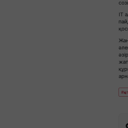
соз
IT 
пай
қос
Жан
әле
әзі
жап
құр
арн
#қы