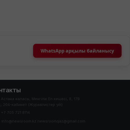
WhatsApp арқылы байланысу
нтакты
Астана каласы, Менгілік Ел кешесі, 8, 17В
, 204-кабинет (Журналистер уйі)
+7 705 721 8114
info@newsroom.kz newsroomqaz@gmail.com