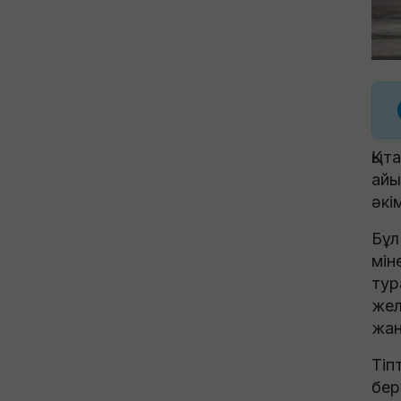
Қыт
айы
әкі
Бұл
мін
тур
жел
жан
Тіп
бер