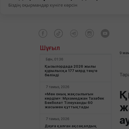
Біздің оқырмандар күніге көрсін
Шұғыл
9 мам
Бүгін, 01:36
Қызылордада 2026 жылы
құрылысқа 177 млрд теңге
Тар
бөлінді
7 тамыз, 2026
Қ
«Мен оның жақсылығын
көрдім»: Мұхамеджан Тазабек
Бекболат Тілеуханды 60
ж
жасымен құттықтады
а
7 тамыз, 2026
Дауға қалған ақсақалдың