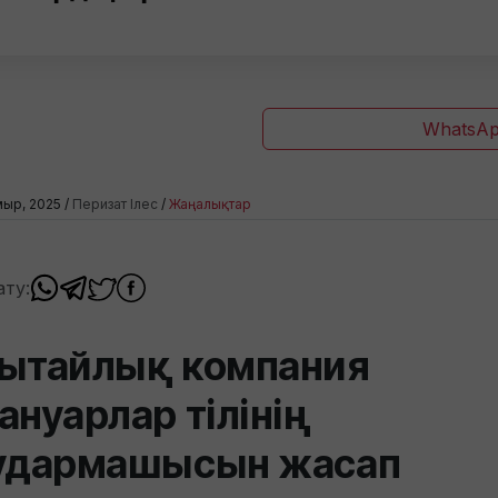
WhatsAp
ыр, 2025 /
Перизат Ілес
/
Жаңалықтар
ату:
ытайлық компания
ануарлар тілінің
удармашысын жасап