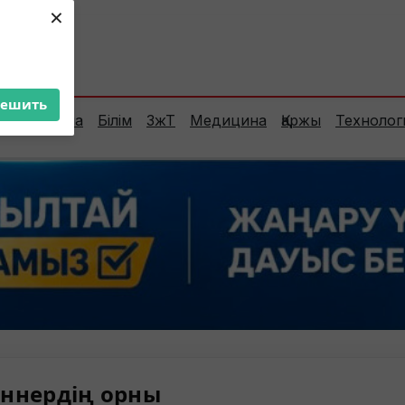
×
ент:
29°C
решить
Сараптама
Білім
ЗжТ
Медицина
Қаржы
Технолог
ннердің орны