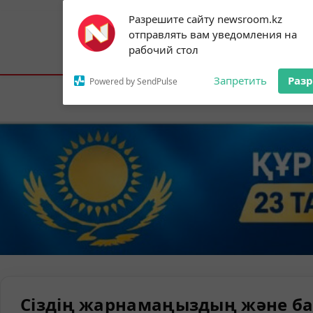
Subscribe to our
Разрешите сайту newsroom.kz
notifications!
отправлять вам уведомления на
To enable permission prompts, click on
Астана:
19°C
Алматы:
23°C
Шымк
рабочий стол
the notification icon
Запретить
Раз
Powered by SendPulse
Елорда
Сіздің жарнамаңыздың және ба