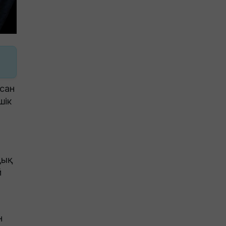
қсан
шік
дық
й
н