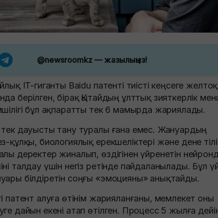
@newsroomkz
— жазылыңыз!
айлық IT-гиганты Baidu патенті тиісті кеңсеге желто
нда берілген, бірақ Қытайдың ұлттық зияткерлік мен
мшілігі бұл ақпаратты тек 6 мамырда жариялады.
 тек дауысты тану туралы ғана емес. Жануардың
ез-құлқы, биологиялық ерекшеліктері және дене тілі
алы деректер жиналып, өздігінен үйренетін нейрон
іні талдау үшін негіз ретінде пайдаланылады. Бұл ү
уары білдіретін соңғы «эмоцияны» анықтайды.
ті патент алуға өтінім жарияланғаны, мемлекет оны
уге дайын екені атап өтілген. Процесс 5 жылға дейі