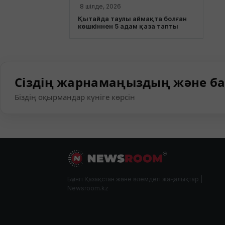
8 шілде, 2026
Қытайда таулы аймақта болған
көшкіннен 5 адам қаза тапты
Сіздің жарнамаңыздың және ба
Біздің оқырмандар күніге көрсін
Бүгінгі Қазақстан және әлемдегі жаңалықтар |
Newsroom.kz