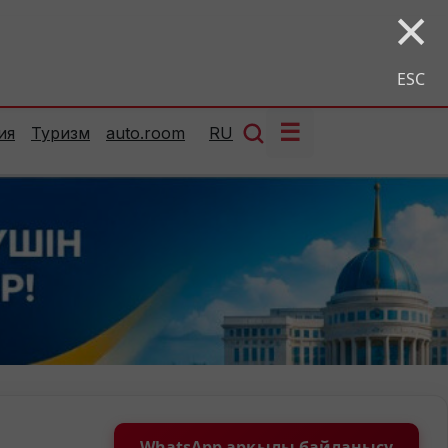
×
ESC
☰
ия
Туризм
auto.room
RU
WhatsApp арқылы байланысу