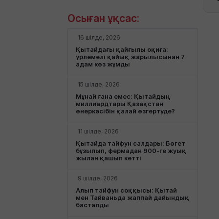
Осыған ұқсас:
16 шілде, 2026
Қытайдағы қайғылы оқиға:
үрлемелі қайық жарылысынан 7
адам көз жұмды
15 шілде, 2026
Мұнай ғана емес: Қытайдың
миллиардтары Қазақстан
өнеркәсібін қалай өзгертуде?
11 шілде, 2026
Қытайда тайфун салдары: Бөгет
бұзылып, фермадан 900-ге жуық
жылан қашып кетті
9 шілде, 2026
Алып тайфун соққысы: Қытай
мен Тайваньда жаппай дайындық
басталды