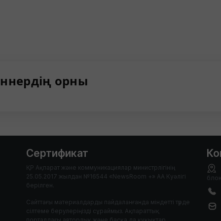
ннердің орны
Сертификат
Ко
ҚР Ақпарат және коммуникациялар министрлігінің
25.05.2017 жылдан №16544 «NewsRoom +» АА Куәлігі
блок
берілген.
Сайттағы материалдарды пайдаланғанда міндетті түрде
сілтеме берулеріңізді сұраймыз. Ақпараттық
порталдағы авторлық және басқа да құқықтар