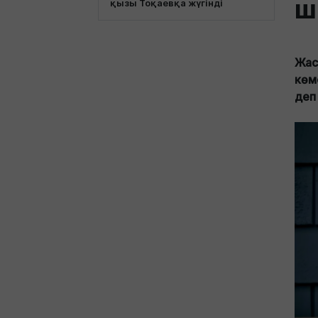
ш
қызы Тоқаевқа жүгінді
Жас
көм
деп