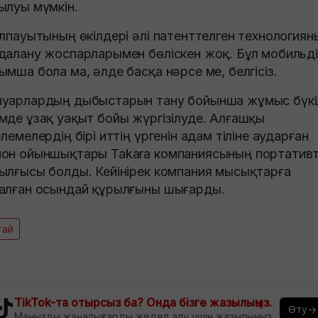
ылуы мүмкін.
алпауытының өкілдері әлі патенттелген технологиян
далану жоспарларымен бөліскен жоқ. Бұл мобильді
ымша бола ма, әлде басқа нәрсе ме, белгісіз.
уарлардың дыбыстарын тану бойынша жұмыс бүкі
мде ұзақ уақыт бойы жүргізілуде. Алғашқы
рлемелердің бірі иттің үргенін адам тіліне аударған
он ойыншықтары Takara компаниясының портативт
ылғысы болды. Кейінірек компания мысықтарға
алған осындай құрылғыны шығарды.
тай
TikTok-та отырсыз ба? Онда бізге жазылыңыз.
Өту→
Маңызды жаңалықтарды жедел алу үшін жазылыңыз.