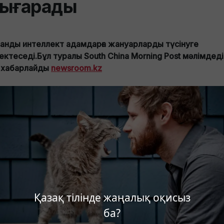
ығарады
анды интеллект адамдарға жануарларды түсінуге
ектеседі.Бұл туралы South China Morning Post мәлімдеді
 хабарлайды
newsroom.kz
Қазақ тілінде жаңалық оқисыз
ба?