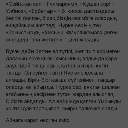
«Сейiтжан сал – Гүлмариям», «Құшан серi –
Ұлбике», «Ербатыр» т.б. қисса-дастандары
белгiлi болған, бiрақ бiздiң кезiмiзге олардың
ешқайсысы жетпедi. Нүрке серiнiң тек
«Таныстыру», «Ұмсын», «Мүсликамал» деген
өлеңдерi ғана жеткен», – деп жазады.
Бұған дейін бетіне ел түгілі, жел тиіп көрмеген
даланың ерке қызы Ұмсынның алдында қара
дауылдай тағдырдың қатал ызғары күтіп
тұрды. Ол сүйген жігіті Нүркеге қосыла
алмады. Бірін-бірі қанша сүйгенімен, тағдыр
оларды екі айырды. Нүрке сері аяқтан шалған
ағайынның кесірінен туған жерден алыстап,
Сібірге айдалды. Ал ел ішінде қалған Ұмсынды
көкпардай тартқылап, өмірін тәлкекке салды.
Айнаға қарап өксіген өмір