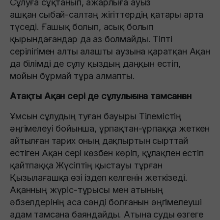
Сұлуға сұқтанып, ажарлыға ауыз
ашқан сыбай-салтаң жігіттердің қатары арта
түседі. Ғашық болып, асық болып
қырындағандар да аз болмайды. Тіпті
серілігімен алты алашты аузына қаратқан Ақан
да білімді де сұлу қыздың даңқын естіп,
мойын бұрмай тұра алмапты.
Атақты Ақан сері де сұлулығына тамсанған
Ұмсын сұлудың туған бауыры Тілемістің
әңгімелеуі бойынша, ұрпақтан-ұрпаққа жеткен
айтылған тарих оның дақпыртын сырттай
естіген Ақан сері көзбен көріп, құлақпен естіп
қайтпаққа Жүсіптің қыстауы тұрған
Қызылағашқа өзі іздеп келгенін жеткізеді.
Ақанның жүріс-тұрысы мен атының
әбзелдерінің аса сәнді болғанын әңгімелеуші
адам тамсана баяндайды. Атына суды өзгеге