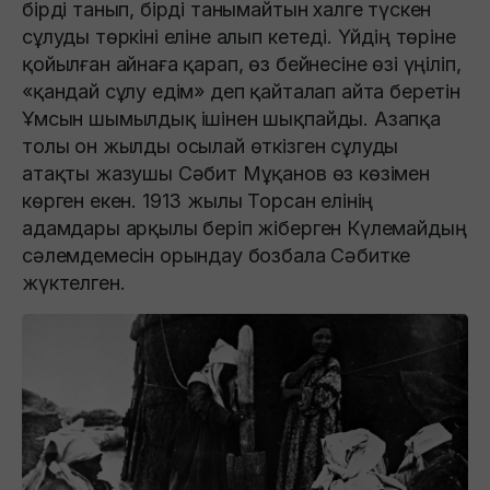
бірді танып, бірді танымайтын халге түскен
сұлуды төркіні еліне алып кетеді. Үйдің төріне
қойылған айнаға қарап, өз бейнесіне өзі үңіліп,
«қандай сұлу едім» деп қайталап айта беретін
Ұмсын шымылдық ішінен шықпайды. Азапқа
толы он жылды осылай өткізген сұлуды
атақты жазушы Сәбит Мұқанов өз көзімен
көрген екен. 1913 жылы Торсан елінің
адамдары арқылы беріп жіберген Күлемайдың
сәлемдемесін орындау бозбала Сәбитке
жүктелген.