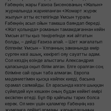
Ғабеңнің жары Ғазиза Бисенованың «Жалын»
журналында жарияланған «Жомарт жүрек
жылуы» атты естелігінде Ұмсын туралы
Ғабеңнің асыл ойын тамаша баяндап береді.
«Жат қолында» романын тамамдағаннан кейiн
Ұмсын атты қыз төңiрегiнде жиi айтатын
болды, – дейді Ғазиза апай. – Шет жағалатып
бiлгенiм: Ұмсын – Ұлпанның заманында өмiр
сүрген көзi ашық, көкiрегi ояу сауатты адам.
Сол кездiң өзiнде алыстағы Александрия
қаласында оқып бiлiм алған. Елге оралған соң
бiлiмiне сай орын таба алмаған. Европа
мәдениетiмен қысқа көйлек киедi, басына
орамал салмайды. Ел арасында көзге шыққан
сүйелдей күн кешкен оның бұдан кейiнгi өмiрi
өксiкпен өтедi. Бұл бiр қайғылы тарих болса
керек. Ол мен үшiн қаламгер Ғабеңнiң көз
жұмғанға дейiнгi арманы, қарындашының