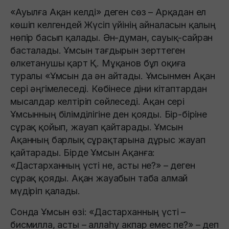
«Ауылға Ақан келді» деген сөз – Арқадан ел
көшіп келгендей Жүсіп үйінің айналасын қалың
нөпір басып қалады. Ән-думан, сауық-сайран
басталады. Ұмсын тағдырын зерттеген
өлкетанушы қарт Қ. Мұқанов бұл оқиға
туралы «Ұмсын да ән айтады. Ұмсынмен Ақан
серi әңгiмелеседi. Көбiнесе дiни кiтаптардан
мысалдар келтiрiп сөйлеседi. Ақан серi
Ұмсынның бiлiмдiлiгiне ден қояды. Бiр-бiрiне
сұрақ қойып, жауап қайтарады. Ұмсын
Ақанның барлық сұрақтарына дұрыс жауап
қайтарады. Бiрде Ұмсын Ақанға:
«Дастарханның үстi не, асты не?» – деген
сұрақ қояды. Ақан жауабын таба алмай
мүдiрiп қалады.
Сонда Ұмсын өзi: «Дастарханның үстi –
бисмилла, асты – аллаһу акпар емес пе?» – деп