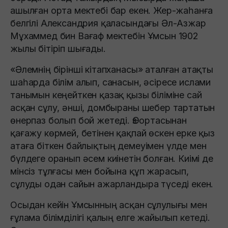
ашылған орта мектебі бар екен. Жер-жаһанға
белгілі Александрия қаласындағы Әл-Азжар
Мұхаммед бин Вағаф мектебiн Ұмсын 1902
жылы бітіріп шығады.
«Әлемнің бірінші кітапханасы» аталған атақты
шаһарда білім алып, санасын, әсіресе ислами
танымын кеңейткен қазақ қызы біліміне сай
асқан сұлу, әнші, домбыраны шебер тартатын
өнерпаз болып бой жетеді. Өз ортасынан
қағажу көрмей, бетінен қақпай өскен ерке қыз
атаға біткен байлықтың демеуімен үлде мен
бүлдеге оранып әсем киінетін болған. Киімі де
мінсіз тұлғасы мен бойына құп жарасып,
сұлуды одан сайын ажарландыра түседі екен.
Осыдан кейін Ұмсынның асқан сұлулығы мен
ғұлама бiлiмдiлiгi қалың елге жайылып кетедi.