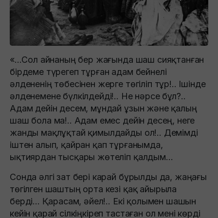
«...Сол айнаның бер жағында шаш сияқтанған
бірдеме түрегеп тұрған адам бейнелі
әлдененің төбесінен жерге төгіліп тұр!.. Ішінде
әлденемене бүлкілдейді!.. Не нәрсе бұл?..
Адам дейін десем, мұндай ұзын және қалың
шаш бола ма!.. Адам емес дейін десең, неге
жанды мақлұқтай қимылдайды ол!.. Демімді
іштен алып, қайран қап тұрғанымда,
ықтиярдан тысқары жөтеліп қалдым...
Сонда әлгі зат бері карай бұрылды да, жаңағы
төгілген шаштың орта кезі қақ айырыла
берді... Қарасам, әйел!.. Екі қолымен шашын
кейін қарай сілкіңкіреп тастаған ол мені көрді