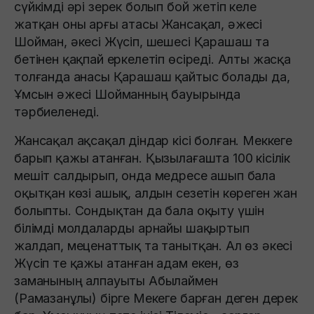
сүйкімді әрі зерек болып бой жетіп келе
жатқан оны арғы атасы Жансақал, әжесi
Шойман, әкесi Жүсіп, шешесi Қарашаш та
бетiнен қақпай еркелетiп өсiредi. Алты жасқа
толғанда анасы Қарашаш қайтыс болады да,
Ұмсын әжесi Шойманның бауырында
тәрбиеленедi.
Жансақал ақсақал дiндар кісі болған. Меккеге
барып қажы атанған. Қызылағашта 100 кiсiлiк
мешiт салдырып, онда медресе ашып бала
оқытқан көзі ашық, алдын сезетін көреген жан
болыпты. Сондықтан да бала оқыту үшiн
бiлiмдi молдаларды арнайы шақыртып
жалдап, меценаттық та танытқан. Ал өз әкесі
Жүсіп те қажы атанған адам екен, өз
заманының алпауыты Абылаймен
(Рамазанұлы) бiрге Мекеге барған деген дерек