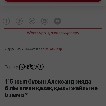
WhatsApp-қа жаңалық жіберу
7 сәуір, 2025 /
Перизат Ілес
/
Жаңалықтар
Тарату:
115 жыл бұрын Александрияда
білім алған қазақ қызы жайлы не
білеміз?