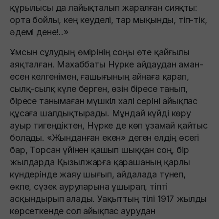
құрылысы да лайықталып жаралған сияқты:
орта бойлы, кең кеуделі, тар мықынды, тіп-тік,
әдемі дене!..»
Ұмсын сұлудың өмірінің соңы өте қайғылы
аяқталған. Махаббаты Нүрке айдаудан аман-
есен келгенімен, ғашығының айнаға қарап,
сылқ-сылқ күле берген, өзін біресе танып,
біресе танымаған мүшкіл халі серіні айықпас
құсаға шалдықтырады. Мұндай күйді көру
ауыр тигендіктен, Нүрке де көп ұзамай қайтыс
болады. «Жынданған екен» деген елдің өсегі
бар, Торсан үйінен қашып шыққан соң, бір
жылдарда Қызылжарға қарашаның қарлы
күндерінде жаяу шығып, айдалада түнеп,
өкпе, сүзек ауруларына ұшырап, тіпті
асқындырып алады. Уақыттың тілі 1917 жылды
көрсеткенде сол айықпас аурудан