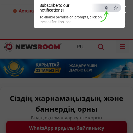
×
Subscribe to our
notifications!
Астана:
33°C
Алматы:
34°C
Шымкент:
37°C
To enable permission prompts, click on
the notification icon
ESC
☰
RU
Сіздің жарнамаңыздың және
баннердің орны
Біздің оқырмандар күніге көрсін
WhatsApp арқылы байланысу