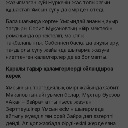
жазылмаған күйі Нүркенің жас топырағын
құшақтап Ұмсын сұлу да өмірден өтеді.
Бала шағында көрген Ұмсындай ананың ауыр
тағдыры Сәбит Мұқановтың «Өмір мектебі»
романында өрнектеліп, мәңгілік
таңбаланыпты. Сәбеңнен басқа да аяулы ару,
тағдырлы сұлу жайында шығарма жазуға
ниеттенген қаламгерлер де аз болмапты.
Қаралы тағдыр қаламгерлерді ойландырса
керек
Ұмсынның трагедиялық өмірі жайында Сәбит
Мұқановтың айтуымен болар, Мұхтар Әуезов
«Ақан – Зайра» атты пьеса жазған.
Зерттеушілер Ұмсын есімін шығармада
айтылу әуезділіген орай Зайра деп өзгертті
дейді. Ал қолжазбада бірді-екілі жерде ғана