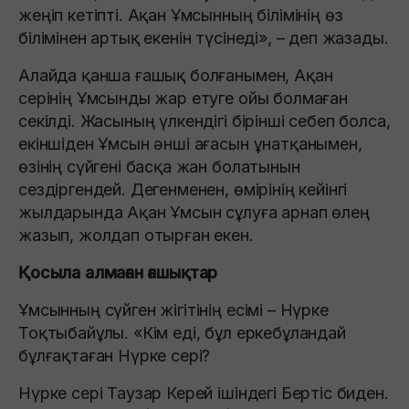
жеңiп кетiптi. Ақан Ұмсынның бiлiмiнiң өз
бiлiмiнен артық екенiн түсiнедi», – деп жазады.
Алайда қанша ғашық болғанымен, Ақан
серінің Ұмсынды жар етуге ойы болмаған
секілді. Жасының үлкендігі бірінші себеп болса,
екіншіден Ұмсын әнші ағасын ұнатқанымен,
өзінің сүйгені басқа жан болатынын
сездіргендей. Дегенменен, өмірінің кейінгі
жылдарында Ақан Ұмсын сұлуға арнап өлең
жазып, жолдап отырған екен.
Қосыла алмаған ғашықтар
Ұмсынның сүйген жігітінің есімі – Нүрке
Тоқтыбайұлы. «Кiм едi, бұл еркебұландай
бұлғақтаған Нүрке серi?
Нүрке серi Таузар Керей iшiндегi Бертiс биден.