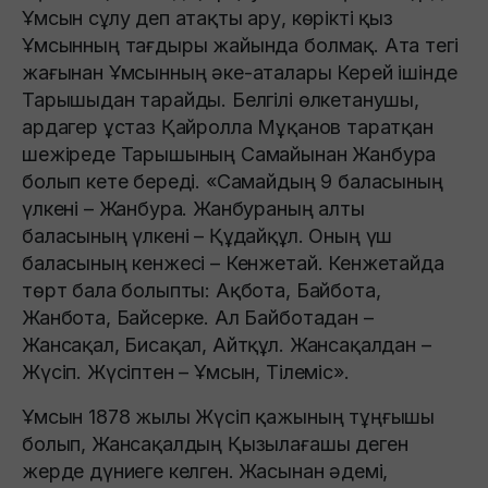
Ұмсын сұлу деп атақты ару, көрікті қыз
Ұмсынның тағдыры жайында болмақ. Ата тегі
жағынан Ұмсынның әке-аталары Керей iшiнде
Тарышыдан тарайды. Белгілі өлкетанушы,
ардагер ұстаз Қайролла Мұқанов таратқан
шежіреде Тарышының Самайынан Жанбура
болып кете береді. «Самайдың 9 баласының
үлкенi – Жанбура. Жанбураның алты
баласының үлкенi – Құдайқұл. Оның үш
баласының кенжесi – Кенжетай. Кенжетайда
төрт бала болыпты: Ақбота, Байбота,
Жанбота, Байсерке. Ал Байботадан –
Жансақал, Бисақал, Айтқұл. Жансақалдан –
Жүсіп. Жүсіптен – Ұмсын, Тiлемiс».
Ұмсын 1878 жылы Жүсіп қажының тұңғышы
болып, Жансақалдың Қызылағашы деген
жерде дүниеге келген. Жасынан әдемі,