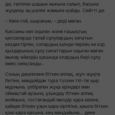
де, төгілген шашын иығына салып, басына
жұқалау ақ шәліні жамыла қойды. Сөйтті де:
– Келе ғой, шырағым, – деді маған.
Қиссаны көп оқыған және ғашықтық
қиссаларда талай сұлулардың сипатын
кездестірген, солардың ішінде перінің не хор
қыздарының сұлу сипаттарын оқыған маған
мынау әйелдің қасында олардың бәрі сұлу
емес сияқтанды...
Соның дөңгелене біткен аппақ, жұп-жұқпа
бетіне, маңдайдан тура түскен тіп-тік қыр
мұрнына, үлбіреген жұқа еріндері мен
оймақтай аузына, ұзындау біткен аппақ
мойнына, тостағандай мөлдір қара көзіне,
қайқая біткен ұзын қара кірпігіне, қиыла біткен
қою қара қасына, кең маңдайына... дене