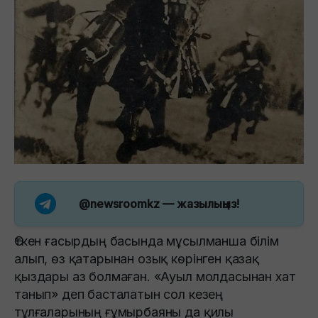
@newsroomkz
— жазылыңыз!
Өткен ғасырдың басында мұсылманша білім
алып, өз қатарынан озық көрінген қазақ
қыздары аз болмаған. «Ауыл молдасынан хат
танып» деп басталатын сол кезең
тұлғаларының ғұмырбаяны да қилы