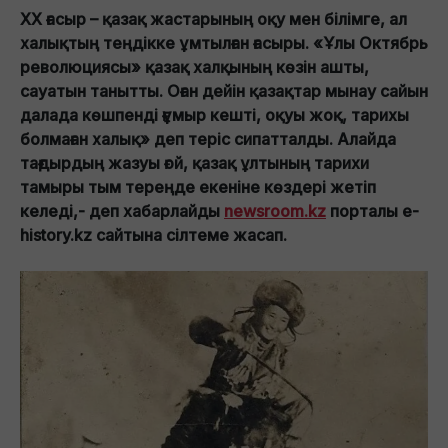
ХХ ғасыр – қазақ жастарының оқу мен білімге, ал
халықтың теңдікке ұмтылған ғасыры. «Ұлы Октябрь
революциясы» қазақ халқының көзін ашты,
сауатын танытты. Оған дейін қазақтар мынау сайын
далада көшпенді ғұмыр кешті, оқуы жоқ, тарихы
болмаған халық» деп теріс сипатталды. Алайда
тағдырдың жазуы ғой, қазақ ұлтының тарихи
тамыры тым тереңде екеніне көздері жетіп
келеді,- деп хабарлайды
newsroom.kz
порталы e-
history.kz сайтына сілтеме жасап.