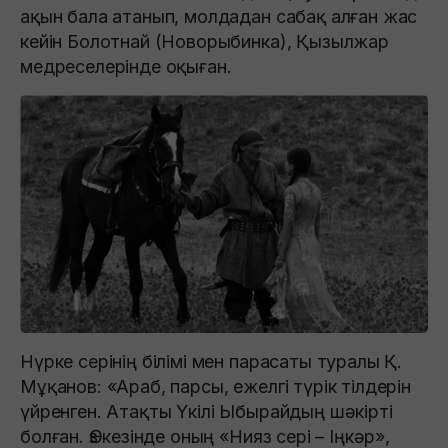
ақын бала атанып, молдадан сабақ алған жас
кейiн Болотнай (Новорыбинка), Қызылжар
медреселерiнде оқыған.
Нүрке серінің білімі мен парасаты туралы Қ.
Мұқанов: «Араб, парсы, ежелгi түрiк тiлдерiн
үйренген. Атақты Үкiлi Ыбырайдың шәкiртi
болған. Өз кезiнде оның «Нияз серi – Iңкәр»,