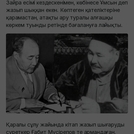
Зайра есімі кездескенімен, көбінесе Ұмсын деп
жазып шыққан екен. Көптеген қателіктеріне
қарамастан, атақты ару туралы алғашқы
көркем туынды ретінде бағалануға лайықты.
Қаралы сұлу жайында кітап жазып шығаруды
суреткер Ғабит Мүсірепов те армандаған.