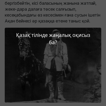
бергізбейтін, кісі баласының жанына жатпай,
жеке-дара далаға төсек салғызып,
кесеқабындағы өз кесесімен ғана сусын ішетін
Ақан бейнесі әр қазаққа етене таныс қой.
Қазақ тілінде жаңалық оқисыз
ба?