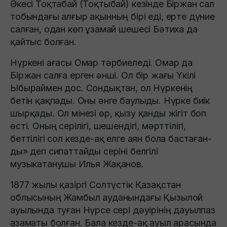
Әкесi Тоқтабай (Тоқтыбай) кезiнде Бiржан сал
тобындағы алғыр ақынның бiрi едi, ерте дүние
салған, одан көп ұзамай шешесi Бәтиха да
қайтыс болған.
Нүркенi ағасы Омар тәрбиеледi. Омар да
Бiржан салға ерген әншi. Ол бiр жағы Үкiлi
Ыбыраймен дос. Сондықтан, ол Нүркенiң
бетiн қақпады. Оны әнге баулыды. Нүрке биiк
шырқады. Ол мiнезi өр, қызу қанды жiгiт боп
өсті. Оның серiлiгi, шешендiгi, мәрттiлiгi,
беттiлiгi сол кезде-ақ елге аян бола бастаған-
ды» деп сипаттайды серіні белгілі
музыкатанушы Илья Жақанов.
1877 жылы қазiргi Солтүстiк Қазақстан
облысының Жамбыл ауданындағы Қызылой
ауылында туған Нүрсе сері дәуірінің дауылпаз
азаматы болған. Бала кезде-ақ ауыл арасында