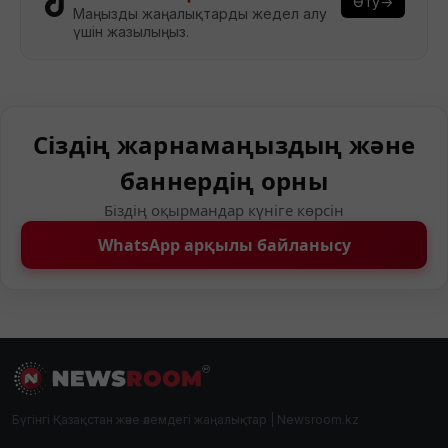
Өту→
Маңызды жаңалықтарды жедел алу
үшін жазылыңыз.
Сіздің жарнамаңыздың және
баннердің орны
Біздің оқырмандар күніге көрсін
WhatsApp арқылы байланысу
Бүгінгі Қазақстан және әлемдегі жаңалықтар | Newsroom.kz