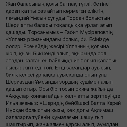
Жан баласының қолы батпақ түгілі, бетіне
қарап қатты сөз айтып көрмеген еліктің
лағындай Ұмсын сұлуды Торсан болыстың
Шери атты баласы тоқалдыққа ұрлап алып
қашады. Торсанымыз – Ғабит Мүсіреповтің
«Ұлпан» романындағы болыс, би. Есіңізде
болар, Есенейдің жесірі Ұлпанның қолына
кіріп, қызы Біжікенді алып, ақырында сол
атадан қалған ен байлыққа ие болып қалатын
пысық жігіт еді ғой. Енді замандар ауысып,
билік келесі ұрпаққа ауысқанда оның ұлы
Шериаздан Ұмсынды зордың күшімен алып
қашып отыр. Осы бір тосын оқиға жайында
«Аққулар қонған айдын көл» атты зерттеуінде
Илья ағамыз: «Шеридiң бәйбішесі Балта Керей
Нұрқан болыстың қызы, көк долы Ақлимаш
балаларға түйенiң құмалағын шашу ғып
шаштырып, жанжалмен қарсы алып, ауылдан