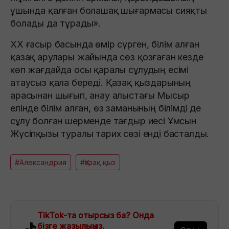
ұшында қалған болашақ шығармасы сияқты
болады да тұрады».
ХХ ғасыр басында өмір сүрген, білім алған
қазақ арулары жайында сөз қозғаған кезде
көп жағдайда осы қаралы сұлудың есімі
атаусыз қала береді. Қазақ қыздарының
арасынан шығып, анау алыстағы Мысыр
елінде білім алған, өз заманының білімді де
сұлу болған шерменде тағдыр иесі Ұмсын
Жүсіпқызы туралы тарих сөзі енді басталды.
#Александрия
#Қазақ қыз
TikTok-та отырсыз ба? Онда
бізге жазылыңыз.