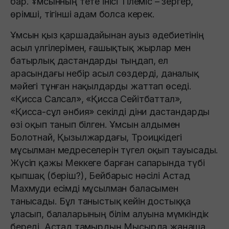
бар. Ұмсынның тете інісі Тілеміс – зергер,
өрiмшi, тiгiншi адам болса керек.
Ұмсын қыз қаршадайынан ауыз әдебиетінің
асыл үлгілерімен, ғашықтық жырлар мен
батырлық дастандарды тыңдап, ел
арасындағы небір асыл сөздерді, даналық
мәйегі тұнған нақылдарды жаттап өседі.
«Қисса Салсал», «Қисса Сейітбаттал»,
«Қисса-сұл әнбия» секілді діни дастандарды
өзі оқып танып білген. Ұмсын алдымен
Болотнай, Қызылжардағы, Троицкiдегi
мұсылман медреселерiн түгел оқып тауысады.
Жүсіп қажы Меккеге барған сапарында түбi
қыпшақ (беріш?), Бейбарыс нәсiлi Астад
Махмуди есімді мұсылман баласымен
танысады. Бұл таныстық кейін достыққа
ұласып, балаларының білім алуына мүмкіндік
береді. Астад тамырдың Мысырда жаңаша