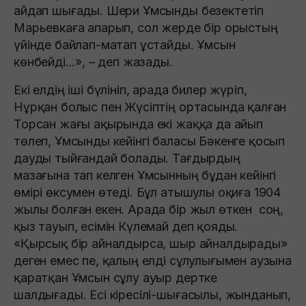
айдап шығады. Шери Ұмсынды безектетiп
Марьевкаға апарып, сол жерде бiр орыстың
үйiнде байлап-матап ұстайды. Ұмсын
көнбейдi...», – деп жазады.
Екі елдің іші бүлініп, арада билер жүріп,
Нұрқан болыс пен Жүсіптің ортасында қалған
Торсан жағы ақырында екі жаққа да айып
төлеп, Ұмсынды кейінгі баласы Бәкенге қосып
дауды тыйғандай болады. Тағдырдың
мазағына тап келген Ұмсынның бұдан кейінгі
өмірі өксумен өтеді. Бұл атышулы оқиға 1904
жылы болған екен. Арада бір жыл өткен соң,
қыз тауып, есімін Күлемай деп қояды.
«Қырсық бір айналдырса, шыр айналдырады»
деген емес пе, қалың елді сұлулығымен аузына
қаратқан Ұмсын сұлу ауыр дертке
шалдығады. Есі кіресілі-шығасылы, жынданып,