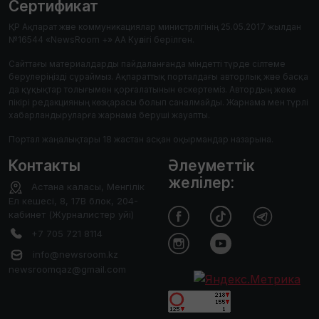
Сертификат
ҚР Ақпарат және коммуникациялар министрлігінің 25.05.2017 жылдан
№16544 «NewsRoom +» АА Куәлігі берілген.
Сайттағы материалдарды пайдаланғанда міндетті түрде сілтеме
берулеріңізді сұраймыз. Ақпараттық порталдағы авторлық және басқа
да құқықтар толығымен қорғалатынын ескертеміз. Автордың жеке
пікірі редакцияның көзқарасы болып саналмайды. Жарнама мен түрлі
хабарландыруларға жарнама беруші жауапты.
Портал жаңалықтары 18 жастан асқан оқырмандар назарына.
Контакты
Әлеуметтік
желілер:
Астана каласы, Менгілік
Ел кешесі, 8, 17В блок, 204-
кабинет (Журналистер уйі)
+7 705 721 8114
info@newsroom.kz
newsroomqaz@gmail.com