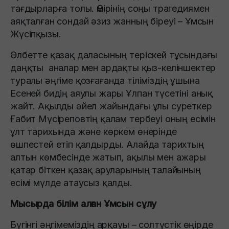
тағдырларға толы. Өмірінің соңы трагедиямен
аяқталған сондай әзиз жанның біреуі – Ұмсын
Жүсіпқызы.
Әлбетте қазақ даласының теріскей тұсындағы
даңқты аналар мен ардақты қыз-келіншектер
туралы әңгіме қозғағанда тіліміздің ұшына
Есеней бидің аяулы жары Ұлпан түсетіні анық
жайт. Ақылды әйел жайындағы ұлы суреткер
Ғабит Мүсіреповтің қалам тербеуі оның есімін
ұлт тарихында және көркем өнерінде
өшпестей етіп қалдырды. Алайда тарихтың
алтын көмбесінде жатып, ақылы мен ажары
қатар біткен қазақ аруларының талайының
есімі мүлде атаусыз қалды.
Мысырда білім алған Ұмсын сұлу
Бүгінгі әңгімеміздің арқауы – солтүстік өңірде