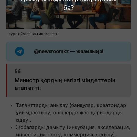
ба?
сурет: Жасанды интеллект
@newsroomkz
— жазылыңыз!
Министр қордың негізгі міндеттерін
атап өтті:
Таланттарды анықтау (байқаулар, креатондар
ұйымдастыру, өңірлерде жас дарындарды
іздеу).
Жобаларды дамыту (инкубация, акселерация,
инвестиция тарту, коммерцияландыру).