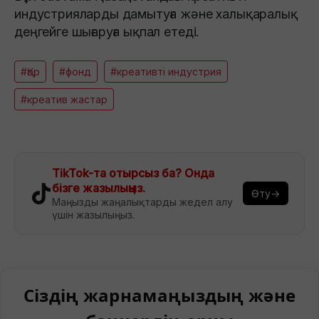
индустрияларды дамытуға және халықаралық
деңгейге шығаруға ықпал етеді.
#Қор
#фонд
#креативті индустрия
#креатив жастар
TikTok-та отырсыз ба? Онда
бізге жазылыңыз.
Өту→
Маңызды жаңалықтарды жедел алу
үшін жазылыңыз.
Сіздің жарнамаңыздың және