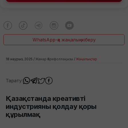
WhatsApp-қа жаңалық жіберу
18 наурыз, 2025 /
Жанар Ғарифоллақызы
/
Жаңалықтар
Тарату:
Қазақстанда креативті
индустрияны қолдау қоры
құрылмақ