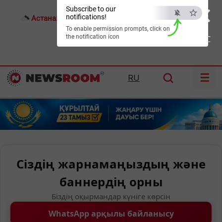
×
Subscribe to our
notifications!
Астана:
24°C
Алматы:
29°C
Шымкент:
33°C
To enable permission prompts, click on
the notification icon
ESC
☰
RU
Сіздің жарнамаңыздың және
баннердің орны
Біздің оқырмандар күніге көрсін
WhatsApp арқылы байланысу