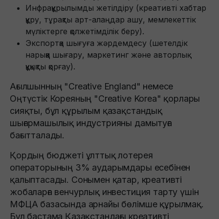
Инфрақұрылымды жетілдіру (креативті хабтар
құру, тұрақты арт-алаңдар ашу, мемлекеттік
мүліктерге қолжетімділік беру).
Экспортқа шығуға жәрдемдесу (шетелдік
нарыққа шығару, маркетинг және авторлық
құқықты қорғау).
Ағылшынның "Creative England" немесе
Оңтүстік Кореяның "Creative Korea" қорлары
сияқты, бұл құрылым қазақстандық
шығармашылық индустрияны дамытуға
бағытталады.
Қордың бюджеті ұлттық лотерея
операторының 3% аударымдары есебінен
қалыптасады. Сонымен қатар, креативті
жобаларға венчурлық инвестиция тарту үшін
МФЦА базасында арнайы бөлімше құрылмақ.
Бұл бастама Қазақстандағы креативті