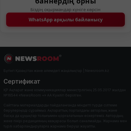
баннердің орны
Біздің оқырмандар күніге көрсін
WhatsApp арқылы байланысу
Бүгінгі Қазақстан және әлемдегі жаңалықтар | Newsroom.kz
Сертификат
ҚР Ақпарат және коммуникациялар министрлігінің 25.05.2017 жылдан
№16544 «NewsRoom +» АА Куәлігі берілген.
Сайттағы материалдарды пайдаланғанда міндетті түрде сілтеме
берулеріңізді сұраймыз. Ақпараттық порталдағы авторлық және
басқа да құқықтар толығымен қорғалатынын ескертеміз. Автордың
жеке пікірі редакцияның көзқарасы болып саналмайды. Жарнама мен
түрлі хабарландыруларға жарнама беруші жауапты.