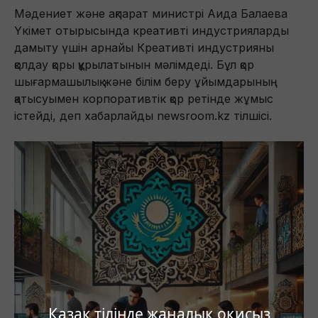
Мәдениет және ақпарат министрі Аида Балаева
Үкімет отырысында креативті индустрияларды
дамыту үшін арнайы Креативті индустрияны
қолдау қоры құрылатынын мәлімдеді. Бұл қор
шығармашылық және білім беру ұйымдарының
қатысуымен корпоративтік қор ретінде жұмыс
істейді, деп хабарлайды newsroom.kz тілшісі.
Қазақ тілінде жаңалық оқисыз