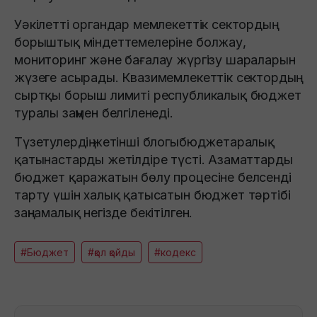
Уәкілетті органдар мемлекеттік сектордың
борыштық міндеттемелеріне болжау,
мониторинг және бағалау жүргізу шараларын
жүзеге асырады. Квазимемлекеттік сектордың
сыртқы борыш лимиті республикалық бюджет
туралы заңмен белгіленеді.
Түзетулердің жетінші блогыбюджетаралық
қатынастарды жетілдіре түсті. Азаматтарды
бюджет қаражатын бөлу процесіне белсенді
тарту үшін халық қатысатын бюджет тәртібі
заңнамалық негізде бекітілген.
#Бюджет
#қол қойды
#кодекс