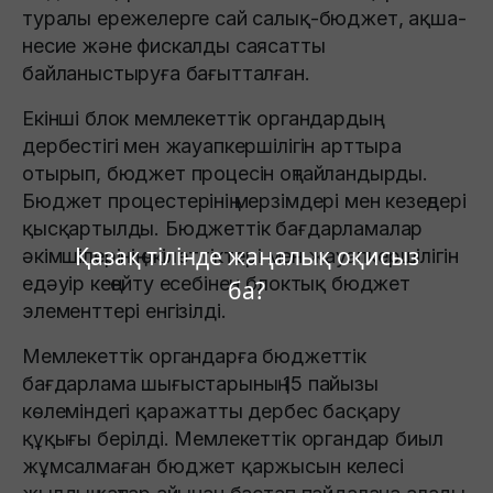
туралы ережелерге сай салық-бюджет, ақша-
несие және фискалды саясатты
байланыстыруға бағытталған.
Екінші блок мемлекеттік органдардың
дербестігі мен жауапкершілігін арттыра
отырып, бюджет процесін оңтайландырды.
Бюджет процестерінің мерзімдері мен кезеңдері
қысқартылды. Бюджеттік бағдарламалар
Қазақ тілінде жаңалық оқисыз
әкімшілерінің өкілеттіктері мен жауапкершілігін
едәуір кеңейту есебінен блоктық бюджет
ба?
элементтері енгізілді.
Мемлекеттік органдарға бюджеттік
бағдарлама шығыстарының 15 пайызы
көлеміндегі қаражатты дербес басқару
құқығы берілді. Мемлекеттік органдар биыл
жұмсалмаған бюджет қаржысын келесі