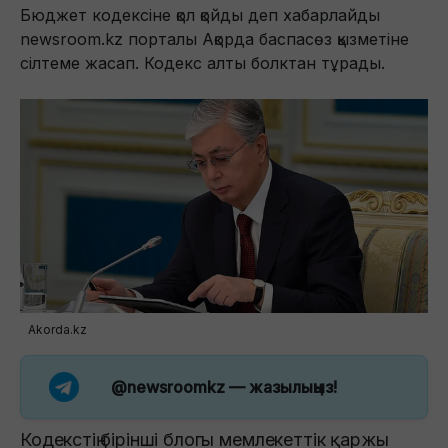
Бюджет кодексіне қол қойды деп хабарлайды
newsroom.kz порталы Ақорда баспасөз қызметіне
сілтеме жасап. Кодекс алты болктан тұрады.
Akorda.kz
@newsroomkz
— жазылыңыз!
Кодекстің бірінші блогы мемлекеттік қаржы