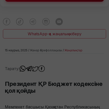
WhatsApp-қа жаңалық жіберу
15 наурыз, 2025 /
Жанар Ғарифоллақызы
/
Жаңалықтар
Тарату:
Президент ҚР Бюджет кодексіне
қол қойды
Мемлекет басшысы Қазақстан Республикасының