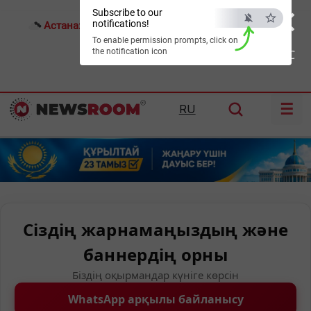
×
Subscribe to our
notifications!
Астана:
18°C
Алматы:
22°C
Шымкент:
26°C
To enable permission prompts, click on
the notification icon
ESC
☰
RU
Сіздің жарнамаңыздың және
баннердің орны
Біздің оқырмандар күніге көрсін
WhatsApp арқылы байланысу