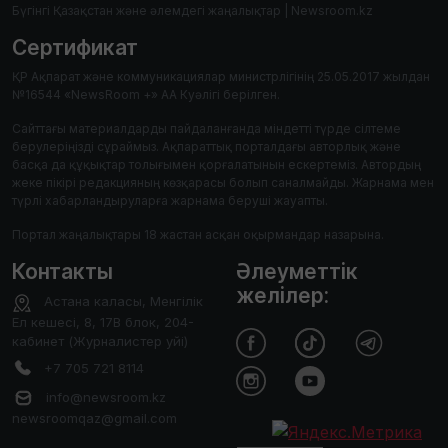
Бүгінгі Қазақстан және әлемдегі жаңалықтар | Newsroom.kz
Сертификат
ҚР Ақпарат және коммуникациялар министрлігінің 25.05.2017 жылдан
№16544 «NewsRoom +» АА Куәлігі берілген.
Сайттағы материалдарды пайдаланғанда міндетті түрде сілтеме
берулеріңізді сұраймыз. Ақпараттық порталдағы авторлық және
басқа да құқықтар толығымен қорғалатынын ескертеміз. Автордың
жеке пікірі редакцияның көзқарасы болып саналмайды. Жарнама мен
түрлі хабарландыруларға жарнама беруші жауапты.
Портал жаңалықтары 18 жастан асқан оқырмандар назарына.
Контакты
Әлеуметтік
желілер:
Астана каласы, Менгілік
Ел кешесі, 8, 17В блок, 204-
кабинет (Журналистер уйі)
+7 705 721 8114
info@newsroom.kz
newsroomqaz@gmail.com