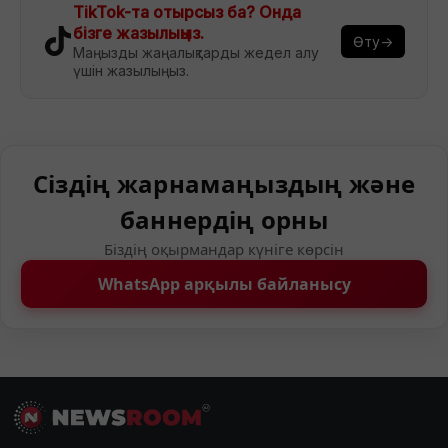
TikTok-та отырсыз ба? Онда
бізге жазылыңыз.
Өту→
Маңызды жаңалықтарды жедел алу
үшін жазылыңыз.
Сіздің жарнамаңыздың және
баннердің орны
Біздің оқырмандар күніге көрсін
WhatsApp арқылы байланысу