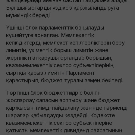
жылдың қаңтар айынан бастап пайдалана алады.
Бұл шығыстарды үздіксіз қаржыландыруға
мүмкіндік береді.
Үшінші блок парламенттік бақылауды
күшейтуге арналған. Мемлекеттік
кепілдіктерді, мемлекет кепілгерліктерін беру
лимитін, үкіметтік борыш лимитін және
жергілікті атқарушы органдар борышын,
квазимемлекеттік сектор субъектілерінің
сыртқы қарыз лимитін Парламент
қарастырып, бюджет туралы заңмен бекітеді.
Төртінші блок бюджеттің кіріс бөлігін
жоспарлау сапасын арттыру және бюджет
қаржысын тиімді пайдалану жөнінде пәрменді
шаралар қабылдауды көздейді. Кодексте
квазимемлекеттік сектор субъектілеріне
қатысты мемлекеттік дивиденд саясатының