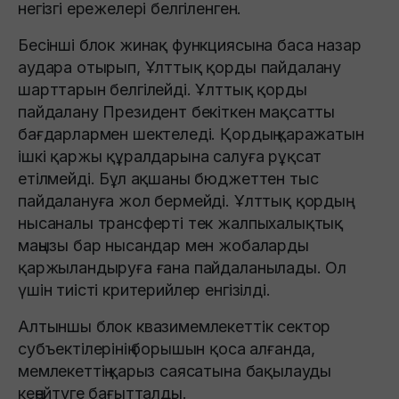
негізгі ережелері белгіленген.
Бесінші блок жинақ функциясына баса назар
аудара отырып, Ұлттық қорды пайдалану
шарттарын белгілейді. Ұлттық қорды
пайдалану Президент бекіткен мақсатты
бағдарлармен шектеледі. Қордың қаражатын
ішкі қаржы құралдарына салуға рұқсат
етілмейді. Бұл ақшаны бюджеттен тыс
пайдалануға жол бермейді. Ұлттық қордың
нысаналы трансферті тек жалпыхалықтық
маңызы бар нысандар мен жобаларды
қаржыландыруға ғана пайдаланылады. Ол
үшін тиісті критерийлер енгізілді.
Алтыншы блок квазимемлекеттік сектор
субъектілерінің борышын қоса алғанда,
мемлекеттің қарыз саясатына бақылауды
кеңейтуге бағытталды.