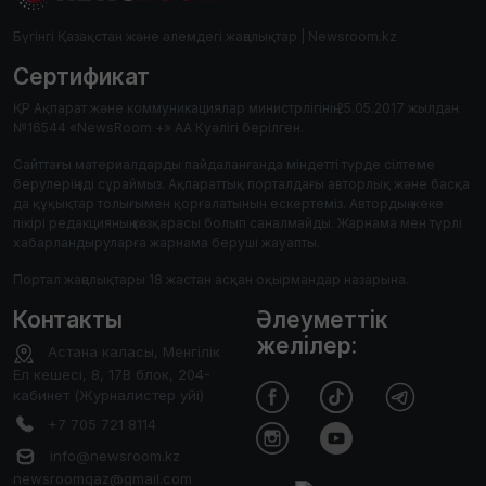
Бүгінгі Қазақстан және әлемдегі жаңалықтар | Newsroom.kz
Сертификат
ҚР Ақпарат және коммуникациялар министрлігінің 25.05.2017 жылдан
№16544 «NewsRoom +» АА Куәлігі берілген.
Сайттағы материалдарды пайдаланғанда міндетті түрде сілтеме
берулеріңізді сұраймыз. Ақпараттық порталдағы авторлық және басқа
да құқықтар толығымен қорғалатынын ескертеміз. Автордың жеке
пікірі редакцияның көзқарасы болып саналмайды. Жарнама мен түрлі
хабарландыруларға жарнама беруші жауапты.
Портал жаңалықтары 18 жастан асқан оқырмандар назарына.
Контакты
Әлеуметтік
желілер:
Астана каласы, Менгілік
Ел кешесі, 8, 17В блок, 204-
кабинет (Журналистер уйі)
+7 705 721 8114
info@newsroom.kz
newsroomqaz@gmail.com