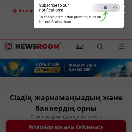
×
Subscribe to our
notifications!
Астана:
32°C
Алматы:
35°C
Шымкент:
36°C
To enable permission prompts, click on
the notification icon
ESC
☰
RU
Сіздің жарнамаңыздың және
баннердің орны
Біздің оқырмандар күніге көрсін
WhatsApp арқылы байланысу