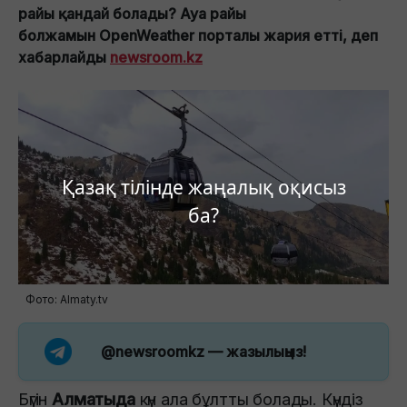
райы қандай болады? Ауа райы
болжамын OpenWeather порталы жария етті, деп
хабарлайды
newsroom.kz
Қазақ тілінде жаңалық оқисыз
ба?
Фото: Almaty.tv
@newsroomkz
— жазылыңыз!
Бүгін
Алматыда
күн ала бұлтты болады. Күндіз