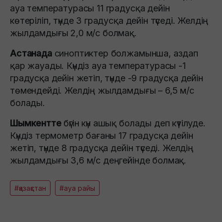
ауа температурасы 11 градусқа дейін
көтеріліп, түнде 3 градусқа дейін түседі. Желдің
жылдамдығы 2,0 м/с болмақ.
Астанада
синоптиктер болжамынша, аздап
қар жауады. Күндіз ауа температурасы -1
градусқа дейін жетіп, түнде -9 градусқа дейін
төмендейді. Желдің жылдамдығы – 6,5 м/с
болады.
Шымкентте
бүгін күн ашық болады деп күтілуде.
Күндіз термометр бағаны 17 градусқа дейін
жетіп, түнде 8 градусқа дейін түседі. Желдің
жылдамдығы 3,6 м/с деңгейінде болмақ.
#қазақстан
#ауа райы