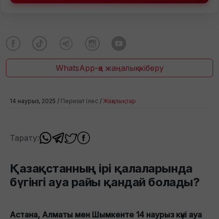
WhatsApp-қа жаңалық жіберу
14 наурыз, 2025 /
Перизат Ілес
/
Жаңалықтар
Тарату:
Қазақстанның ірі қалаларында
бүгінгі ауа райы қандай болады?
Астана, Алматы мен Шымкенте 14 наурыз күні ауа