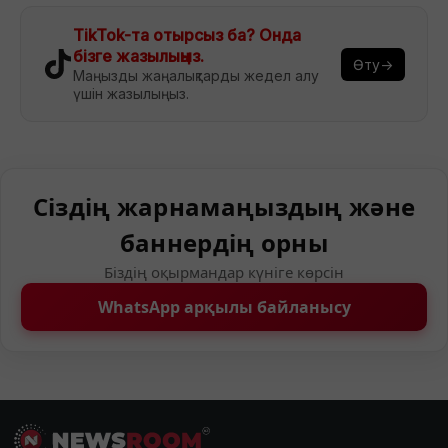
TikTok-та отырсыз ба? Онда
бізге жазылыңыз.
Өту→
Маңызды жаңалықтарды жедел алу
үшін жазылыңыз.
Сіздің жарнамаңыздың және
баннердің орны
Біздің оқырмандар күніге көрсін
WhatsApp арқылы байланысу