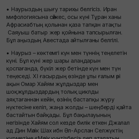
• Наурыздың шығу тарихы белгісіз. Иран
мифологиясына сәйкес, осы күні Тұран ханы
Афрасиабтың қолынан қаза тапқан атақты
Саяуыш батыр жер қойнына тапсырылған.
Бұл аңыздың Авестада айтылғаны белгілі.
• Наурыз – көктемгі күн мен түннің теңелетін
күні. Бұл күні жер шары алаңдарын
қоспағанда, бүкіл жер бетінде күн мен түн
теңеседі. XI ғасырдың өзінде ұлы ғалым әрі
ақын Омар Хайям жұлдыздар мен
шоқжұлдыздардың толық циклды
аяқтағаннан кейін, өзінің бастапқы жүру
нүктесіне келіп, жаңа жолды – шеңберді қайта
бастайтын байқады. Бұл бақылауының
негізінде Хайям сол кезде билік еткен Джалал
ад Дин Мәлік Шах ибн Әл-Арслан Селжүктің
құрметіне «Мәлік күнтізбесі» деп аталатын