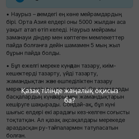
• Наурыз – әлемдегі ең көне мейрамдардың
бірі. Орта Азия елдері оны 5000 жылдан аса
уақыт атап өтіп келеді. Наурыз мейрамы
заманауи діндер мен көптеген мемлекеттер
пайда болғанға дейін шамамен 5 мың жыл
бұрын пайда болды.
• Бұл ежелгі мереке күнәдан тазару, киім-
кешектерді тазарту, үйді тазарту,
жамандықтан және өшпеділіктен тазару
мерекесі ретінде атап өтіледі. Ол адамдарды
Қазақ тілінде жаңалық оқисыз
басқалардың күнәлары мен жамандықтарын
ба?
кешіруге шақырады. Сондай-ақ, бұл күні
шығыс елдері екі арадағы кез-келген соғысты
тоқтатқан. Ал қазақ ақсақалдары мерекеде
араздасқан ру-тайпалармен татуласатын
болған.