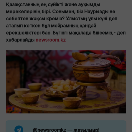
Қазақстанның ең сүйікті және ауқымды
мерекелерінің бірі. Сонымен, біз Наурызды не
себептен жақсы көреміз? Ұлыстың ұлы күні деп
аталып кеткен бұл мейрамның қандай
ерекшеліктері бар. Бүгінгі мақалада бөлісеміз,- деп
хабарлайды
newsroom.kz
@newsroomkz
— жазылыңыз!