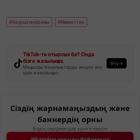
#Наурыз мейрамы
#Мәліметтер
TikTok-та отырсыз ба? Онда
бізге жазылыңыз.
Өту→
Маңызды жаңалықтарды жедел алу
үшін жазылыңыз.
Сіздің жарнамаңыздың және
баннердің орны
Біздің оқырмандар күніге көрсін
WhatsApp арқылы байланысу