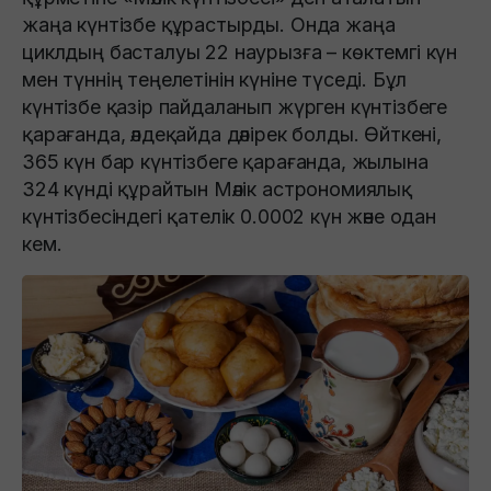
жаңа күнтізбе құрастырды. Онда жаңа
циклдың басталуы 22 наурызға – көктемгі күн
мен түннің теңелетінін күніне түседі. Бұл
күнтізбе қазір пайдаланып жүрген күнтізбеге
қарағанда, әлдеқайда дәлірек болды. Өйткені,
365 күн бар күнтізбеге қарағанда, жылына
324 күнді құрайтын Мәлік астрономиялық
күнтізбесіндегі қателік 0.0002 күн және одан
кем.