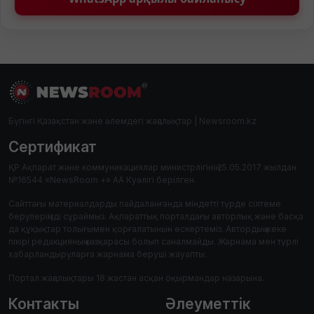
Бүгінгі Қазақстан және әлемдегі жаңалықтар | Newsroom.kz
Сертификат
ҚР Ақпарат және коммуникациялар министрлігінің 25.05.2017 жылдан
№16544 «NewsRoom +» АА Куәлігі берілген.
Сайттағы материалдарды пайдаланғанда міндетті түрде сілтеме
берулеріңізді сұраймыз. Ақпараттық порталдағы авторлық және басқа
да құқықтар толығымен қорғалатынын ескертеміз. Автордың жеке
пікірі редакцияның көзқарасы болып саналмайды. Жарнама мен түрлі
хабарландыруларға жарнама беруші жауапты.
Портал жаңалықтары 18 жастан асқан оқырмандар назарына.
Контакты
Әлеуметтік