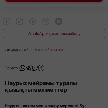
WhatsApp-қа жаңалық жіберу
2 наурыз, 2025 /
Перизат Ілес
/
Жаңалықтар
Тарату:
Наурыз мейрамы туралы
қызықты мәліметтер
Наурыз – көктем мен жаңару мерекесі. Бұл