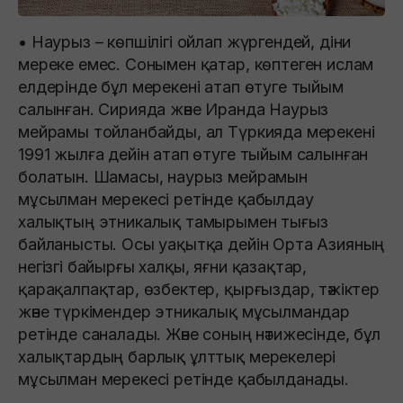
• Наурыз – көпшілігі ойлап жүргендей, діни
мереке емес. Сонымен қатар, көптеген ислам
елдерінде бұл мерекені атап өтуге тыйым
салынған. Сирияда және Иранда Наурыз
мейрамы тойланбайды, ал Түркияда мерекені
1991 жылға дейін атап өтуге тыйым салынған
болатын. Шамасы, наурыз мейрамын
мұсылман мерекесі ретінде қабылдау
халықтың этникалық тамырымен тығыз
байланысты. Осы уақытқа дейін Орта Азияның
негізгі байырғы халқы, яғни қазақтар,
қарақалпақтар, өзбектер, қырғыздар, тәжіктер
және түркімендер этникалық мұсылмандар
ретінде саналады. Және соның нәтижесінде, бұл
халықтардың барлық ұлттық мерекелері
мұсылман мерекесі ретінде қабылданады.