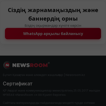
Сіздің жарнамаңыздың және
баннердің орны
Біздің оқырмандар күніге көрсін
WhatsApp арқылы байланысу
Бүгінгі Қазақстан және әлемдегі жаңалықтар | Newsroom.kz
Сертификат
ҚР Ақпарат және коммуникациялар министрлігінің 25.05.2017 жылдан
№16544 «NewsRoom +» АА Куәлігі берілген.
Сайттағы материалдарды пайдаланғанда міндетті түрде сілтеме