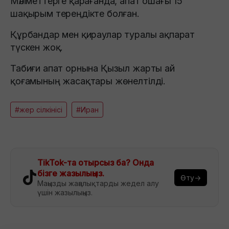
Мәліметтерге қарағанда, апат ошағы 15
шақырым тереңдікте болған.
Құрбандар мен қираулар туралы ақпарат
түскен жоқ.
Табиғи апат орнына Қызыл жарты ай
қоғамының жасақтары жөнелтілді.
#жер сілкінісі
#Иран
TikTok-та отырсыз ба? Онда
бізге жазылыңыз.
Өту→
Маңызды жаңалықтарды жедел алу
үшін жазылыңыз.