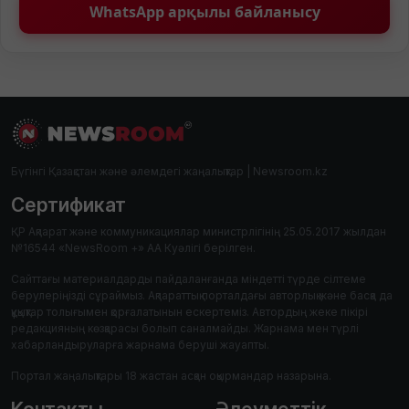
WhatsApp арқылы байланысу
Бүгінгі Қазақстан және әлемдегі жаңалықтар | Newsroom.kz
Сертификат
ҚР Ақпарат және коммуникациялар министрлігінің 25.05.2017 жылдан
№16544 «NewsRoom +» АА Куәлігі берілген.
Сайттағы материалдарды пайдаланғанда міндетті түрде сілтеме
берулеріңізді сұраймыз. Ақпараттық порталдағы авторлық және басқа да
құқықтар толығымен қорғалатынын ескертеміз. Автордың жеке пікірі
редакцияның көзқарасы болып саналмайды. Жарнама мен түрлі
хабарландыруларға жарнама беруші жауапты.
Портал жаңалықтары 18 жастан асқан оқырмандар назарына.