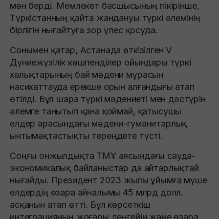
мән берді. Мемлекет басшысының пікірінше,
Түркістанның қайта жандануы түркі әлемінің
бірлігін нығайтуға зор үлес қосуда.
Сонымен қатар, Астанада өткізілген V
Дүниежүзілік көшпенділер ойындары түркі
халықтарының бай мәдени мұрасын
насихаттауда ерекше орын алғандығы атап
өтілді. Бұл шара түркі мәдениеті мен дәстүрін
әлемге танытып қана қоймай, қатысушы
елдер арасындағы мәдени-гуманитарлық
ынтымақтастықты тереңдете түсті.
Соңғы онжылдықта ТМҰ аясындағы сауда-
экономикалық байланыстар да айтарлықтай
нығайды. Президент 2023 жылы ұйымға мүше
елдердің өзара айналымы 45 млрд долл.
асқанын атап өтті. Бұл көрсеткіш
интеграцияның жоғары деңгейін және өзара