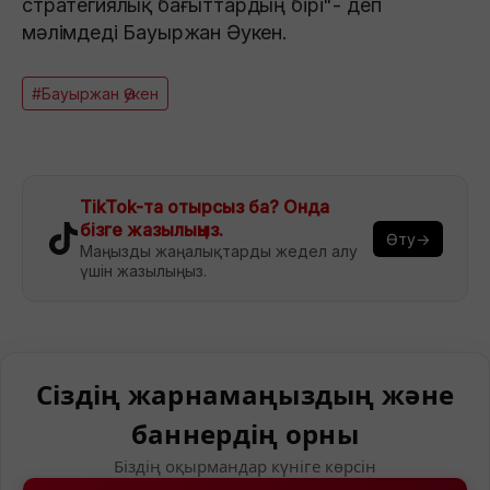
стратегиялық бағыттардың бірі"- деп
мәлімдеді Бауыржан Әукен.
#Бауыржан Әукен
TikTok-та отырсыз ба? Онда
бізге жазылыңыз.
Өту→
Маңызды жаңалықтарды жедел алу
үшін жазылыңыз.
Сіздің жарнамаңыздың және
баннердің орны
Біздің оқырмандар күніге көрсін