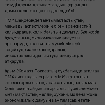
тиімді қарым-қатынастардың қарқынды
дамып келе жатқанын дәлелдейді.
ТМҰ шеңберіндегі ынтымақтастықтың
маңызды аспектілерінің бірі – Транскаспий
халықаралық көлік бағытын дамыту. Бұл жоба
Қазақстанның экономикалық әлеуетін
арттыруда, транзиттік мүмкіндіктерін
кеңейтуде және халықаралық
инвестицияларды тартуда шешуші рөл
атқаруда.
Қасым-Жомарт Тоқаевтың сұхбатында аталған
ТМҰ аясындағы серіктестік Қазақстанның
көпвекторлы сыртқы саясатының ажырамас
бөлігі екенін айқын аңғартады. Түркі әлемімен
ынтымақтастық – елдің рухани, мәдени және
экономикалық дамуын қамтамасыз ететін