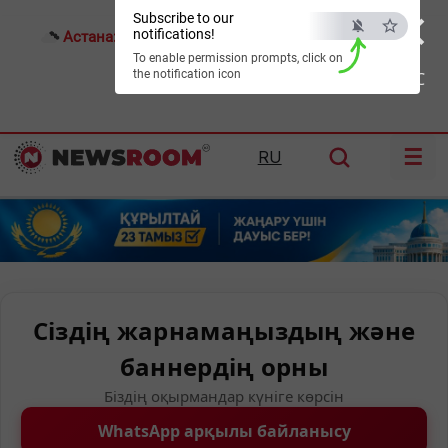
×
Subscribe to our
notifications!
Астана:
20°C
Алматы:
26°C
Шымкент:
32°C
To enable permission prompts, click on
the notification icon
ESC
☰
RU
Сіздің жарнамаңыздың және
баннердің орны
Біздің оқырмандар күніге көрсін
WhatsApp арқылы байланысу