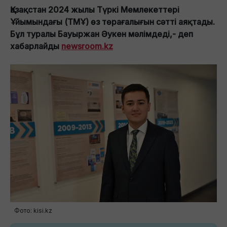
Қазақстан 2024 жылы Түркі Мемлекеттері
Ұйымындағы (ТМҰ) өз төрағалығын сәтті аяқтады.
Бұл туралы Бауыржан Әукен мәлімдеді,- деп
хабарлайды
newsroom.kz
Фото: kisi.kz