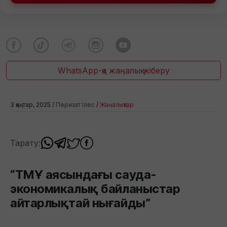
WhatsApp-қа жаңалық жіберу
3 қаңтар, 2025 /
Перизат Ілес
/
Жаңалықтар
Тарату:
“ТМҰ аясындағы сауда-
экономикалық байланыстар
айтарлықтай нығайды”