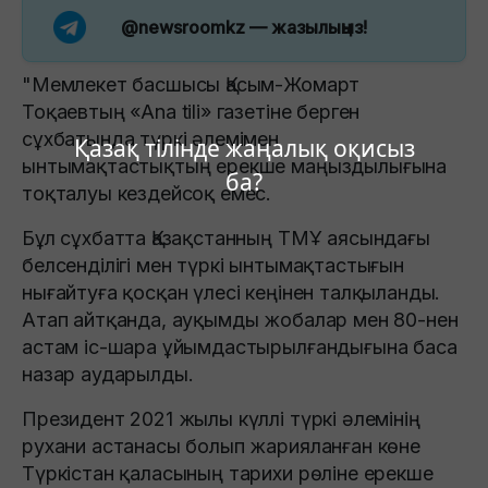
@newsroomkz
— жазылыңыз!
"Мемлекет басшысы Қасым-Жомарт
Тоқаевтың «Ana tili» газетіне берген
сұхбатында түркі әлемімен
Қазақ тілінде жаңалық оқисыз
ынтымақтастықтың ерекше маңыздылығына
ба?
тоқталуы кездейсоқ емес.
Бұл сұхбатта Қазақстанның ТМҰ аясындағы
белсенділігі мен түркі ынтымақтастығын
нығайтуға қосқан үлесі кеңінен талқыланды.
Атап айтқанда, ауқымды жобалар мен 80-нен
астам іс-шара ұйымдастырылғандығына баса
назар аударылды.
Президент 2021 жылы күллі түркі әлемінің
рухани астанасы болып жарияланған көне
Түркістан қаласының тарихи рөліне ерекше