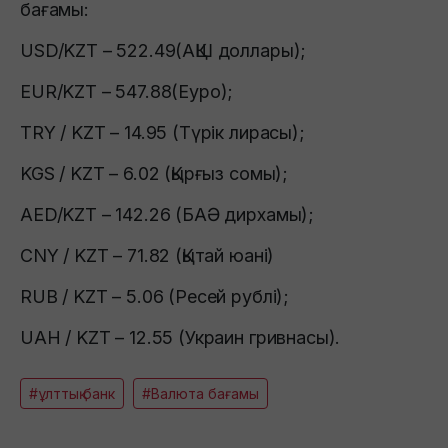
бағамы:
USD/KZT – 522.49(АҚШ доллары);
EUR/KZT – 547.88(Еуро);
TRY / KZT – 14.95 (Түрік лирасы);
KGS / KZT – 6.02 (Қырғыз сомы);
AED/KZT – 142.26 (БАӘ дирхамы);
CNY / KZT – 71.82 (Қытай юані)
RUB / KZT – 5.06 (Ресей рублі);
UAH / KZT – 12.55 (Украин гривнасы).
#ұлттық банк
#Валюта бағамы