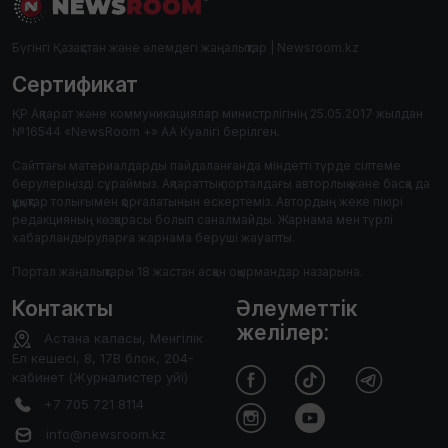
Бүгінгі Қазақстан және әлемдегі жаңалықтар | Newsroom.kz
Сертификат
ҚР Ақпарат және коммуникациялар министрлігінің 25.05.2017 жылдан
№16544 «NewsRoom +» АА Куәлігі берілген.
Сайттағы материалдарды пайдаланғанда міндетті түрде сілтеме
берулеріңізді сұраймыз. Ақпараттық порталдағы авторлық және басқа да
құқықтар толығымен қорғалатынын ескертеміз. Автордың жеке пікірі
редакцияның көзқарасы болып саналмайды. Жарнама мен түрлі
хабарландыруларға жарнама беруші жауапты.
Портал жаңалықтары 18 жастан асқан оқырмандар назарына.
Контакты
Әлеуметтік
желілер:
Астана каласы, Менгілік
Ел кешесі, 8, 17В блок, 204-
кабинет (Журналистер уйі)
+7 705 721 8114
info@newsroom.kz