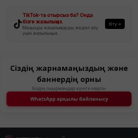
TikTok-та отырсыз ба? Онда
бізге жазылыңыз.
Өту→
Маңызды жаңалықтарды жедел алу
үшін жазылыңыз.
Сіздің жарнамаңыздың және
баннердің орны
Біздің оқырмандар күніге көрсін
WhatsApp арқылы байланысу