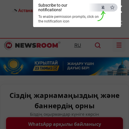
×
Subscribe to our
notifications!
Астана:
22°C
Алматы:
26°C
Шымкент:
30°C
To enable permission prompts, click on
the notification icon
ESC
☰
RU
Сіздің жарнамаңыздың және
баннердің орны
Біздің оқырмандар күніге көрсін
WhatsApp арқылы байланысу