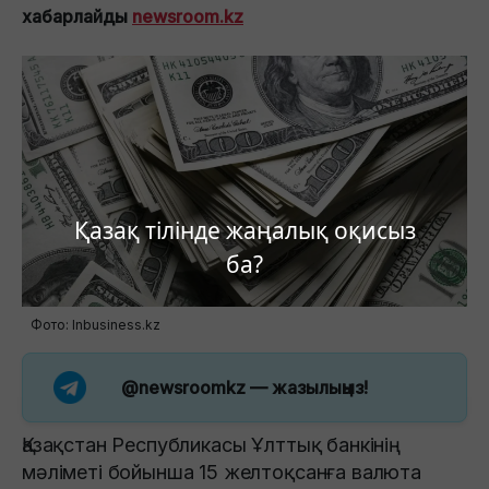
хабарлайды
newsroom.kz
Қазақ тілінде жаңалық оқисыз
ба?
Фото: Inbusiness.kz
@newsroomkz
— жазылыңыз!
Қазақстан Республикасы Ұлттық банкінің
мәліметі бойынша 15 желтоқсанға валюта