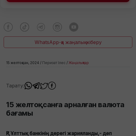
WhatsApp-қа жаңалық жіберу
15 желтоқсан, 2024 /
Перизат Ілес
/
Жаңалықтар
Тарату:
15 желтоқсанға арналған валюта
бағамы
ҚР Ұлттық банкінің дерегі жарияланды,- деп