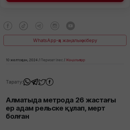
WhatsApp-қа жаңалық жіберу
10 желтоқсан, 2024 /
Перизат Ілес
/
Жаңалықтар
Тарату:
Алматыда метрода 26 жастағы
ер адам рельске құлап, мерт
болған