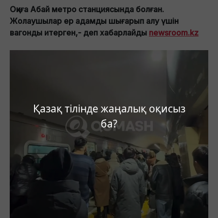
Оқиға Абай метро станциясында болған.
Жолаушылар ер адамды шығарып алу үшін
вагонды итерген,- деп хабарлайды
newsroom.kz
Қазақ тілінде жаңалық оқисыз
ба?