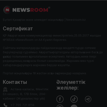
Бүгінгі Қазақстан және әлемдегі жаңалықтар | Newsroom.kz
Сертификат
ҚР Ақпарат және коммуникациялар министрлігінің 25.05.2017 жылдан
№16544 «NewsRoom +» АА Куәлігі берілген.
Сайттағы материалдарды пайдаланғанда міндетті түрде сілтеме
берулеріңізді сұраймыз. Ақпараттық порталдағы авторлық және басқа да
құқықтар толығымен қорғалатынын ескертеміз. Автордың жеке пікірі
редакцияның көзқарасы болып саналмайды. Жарнама мен түрлі
хабарландыруларға жарнама беруші жауапты.
Портал жаңалықтары 18 жастан асқан оқырмандар назарына.
Контакты
Әлеуметтік
желілер:
Астана каласы, Менгілік
Ел кешесі, 8, 17В блок, 204-
кабинет (Журналистер уйі)
+7 705 721 8114