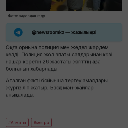
Фото: видеодан кадр
@newsroomkz
— жазылыңыз!
Оқиға орнына полиция мен жедел жәрдем
келді. Полиция жол апаты салдарынан көзі
нашар көретін 26 жастағы жігіттің қаза
болғанын хабарлады.
Аталған факті бойынша тергеу амалдары
жүргізіліп жатыр. Басқа мән-жайлар
анықталады.
#Алматы
#метро