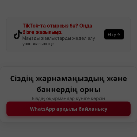
TikTok-та отырсыз ба? Онда
бізге жазылыңыз.
Өту→
Маңызды жаңалықтарды жедел алу
үшін жазылыңыз.
Сіздің жарнамаңыздың және
баннердің орны
Біздің оқырмандар күніге көрсін
WhatsApp арқылы байланысу