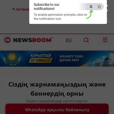
×
Subscribe to our
notifications!
Астана:
27°C
Алматы:
30°C
Шымкент:
36°C
To enable permission prompts, click on
the notification icon
ESC
☰
RU
Сіздің жарнамаңыздың және
баннердің орны
Біздің оқырмандар күніге көрсін
WhatsApp арқылы байланысу