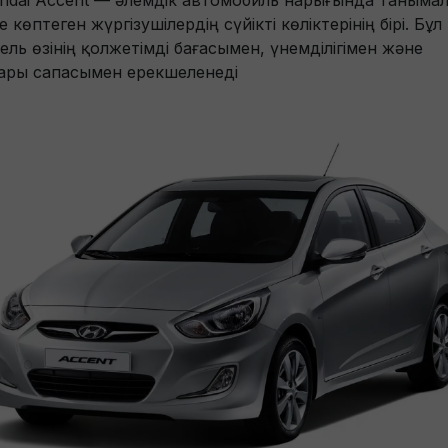
ndai Accent — әлемдік автомобиль нарығында таныма
 көптеген жүргізушілердің сүйікті көліктерінің бірі. Бұл
ель өзінің қолжетімді бағасымен, үнемділігімен және
ары сапасымен ерекшеленеді