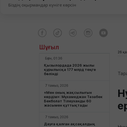
Біздің оқырмандар күніге көрсін
Шұғыл
26 қа
Бүгін, 01:36
Қызылордада 2026 жылы
құрылысқа 177 млрд теңге
Тар
бөлінді
7 тамыз, 2026
H
«Мен оның жақсылығын
көрдім»: Мұхамеджан Тазабек
Бекболат Тілеуханды 60
е
жасымен құттықтады
7 тамыз, 2026
Дауға қалған ақсақалдың