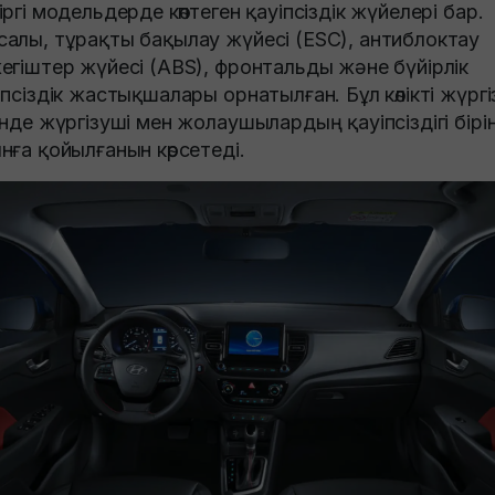
іргі модельдерде көптеген қауіпсіздік жүйелері бар.
алы, тұрақты бақылау жүйесі (ESC), антиблоктау
егіштер жүйесі (ABS), фронтальды және бүйірлік
іпсіздік жастықшалары орнатылған. Бұл көлікті жүргі
інде жүргізуші мен жолаушылардың қауіпсіздігі бірі
нға қойылғанын көрсетеді.