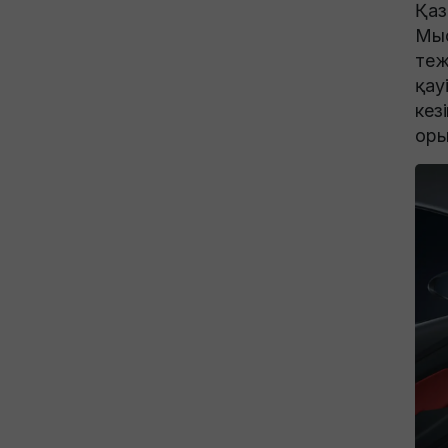
Қаз
Мыс
теж
қау
кез
оры