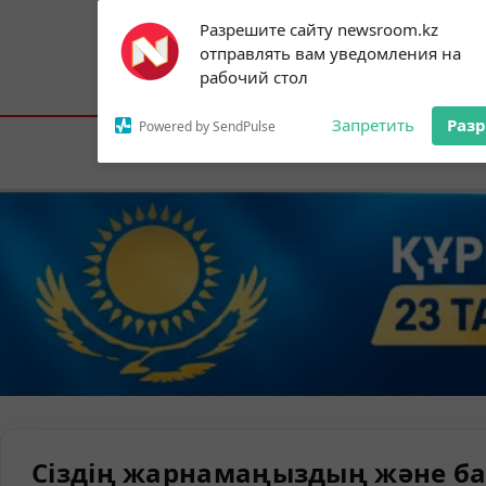
Subscribe to our
Разрешите сайту newsroom.kz
notifications!
отправлять вам уведомления на
To enable permission prompts, click on
Астана:
23°C
Алматы:
31°C
Шымк
рабочий стол
the notification icon
Запретить
Раз
Powered by SendPulse
Елорда
Сіздің жарнамаңыздың және ба