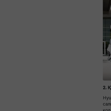
2. 
Hyu
сал
қол