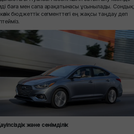
мді баға мен сапа арақатынасы ұсынылады. Сондық
 көлік бюджеттік сегменттегі ең жақсы таңдау деп
птейміз.
Қауіпсіздік және сенімділік