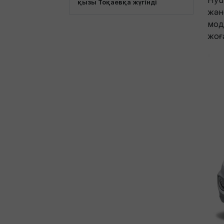
Hyu
қызы Тоқаевқа жүгінді
және
мод
жоғ