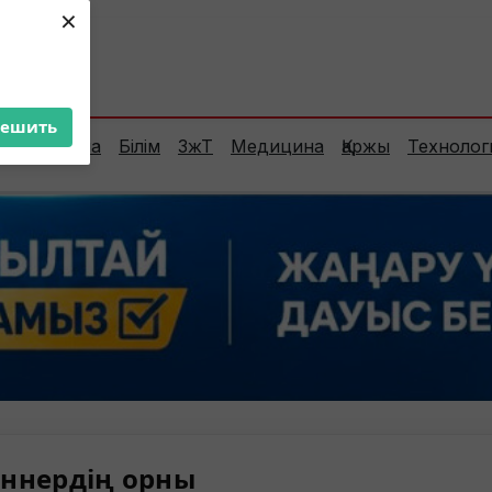
×
ент:
35°C
решить
Сараптама
Білім
ЗжТ
Медицина
Қаржы
Технолог
ннердің орны