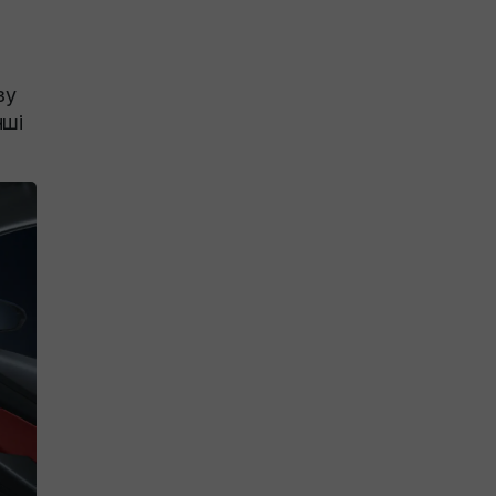
зу
нші