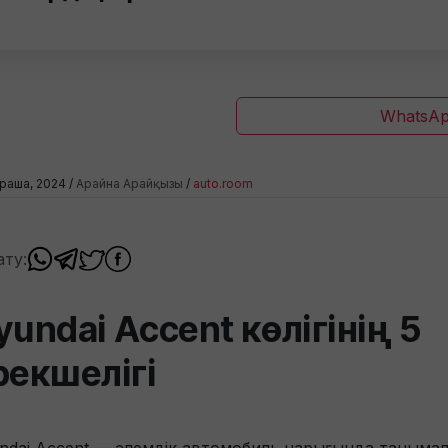
WhatsAp
раша, 2024 /
Арайна Арайқызы
/
auto.room
ату:
yundai Accent көлігінің 5
рекшелігі