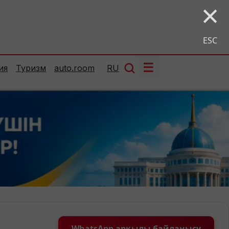
×
ESC
☰
ия
Туризм
auto.room
RU
WhatsApp арқылы байланысу