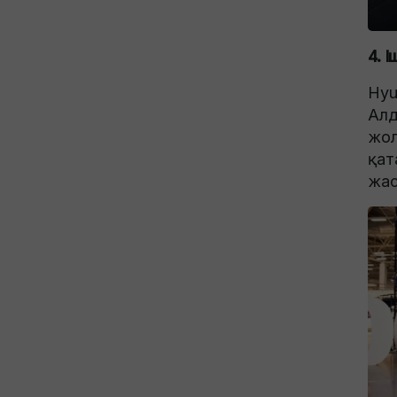
4. 
Hyu
Алд
жол
қат
жас