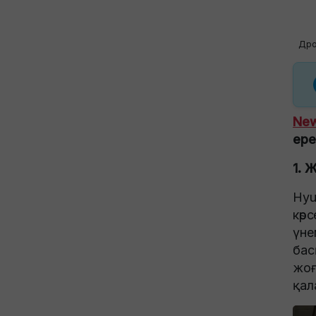
Др
New
ере
1. 
Hyu
көр
үне
бас
жоғ
қал