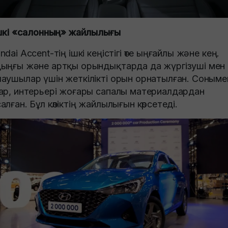
Ішкі «салонның» жайлылығы
ndai Accent-тің ішкі кеңістігі өте ыңғайлы және кең.
ыңғы және артқы орындықтарда да жүргізуші мен
аушылар үшін жеткілікті орын орнатылған. Соныме
ар, интерьері жоғары сапалы материалдардан
алған. Бұл көліктің жайлылығын көрсетеді.