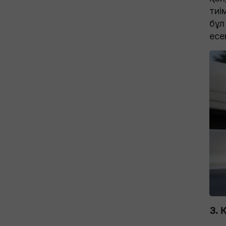
тиі
бұл
есе
3. 