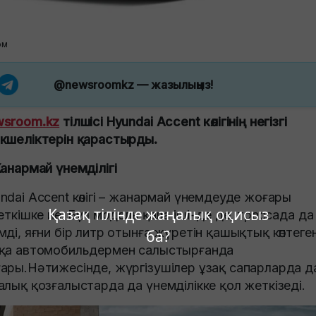
ом
@newsroomkz
— жазылыңыз!
sroom.kz
тілшісі Hyundai Accent көлігінің негізгі
кшеліктерін қарастырды.
Жанармай үнемділігі
ndai Accent көлігі – жанармай үнемдеуде жоғары
Қазақ тілінде жаңалық оқисыз
сеткішке ие. Бұл модель қала ішінде де, трассада да 
мді, яғни бір литр отынға жүретін қашықтық көптеге
ба?
қа автомобильдермен салыстырғанда
ары.Нәтижесінде, жүргізушілер ұзақ сапарларда д
алық қозғалыстарда да үнемділікке қол жеткізеді.