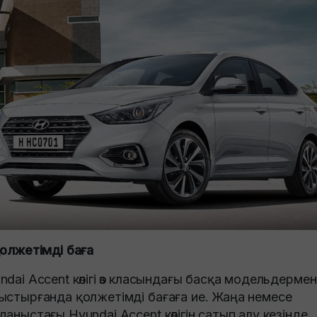
Қолжетімді баға
ndai Accent көлігі өз класындағы басқа модельдермен
ыстырғанда қолжетімді бағаға ие. Жаңа немесе
даныстағы Hyundai Accent көлігін сатып алу кезінде