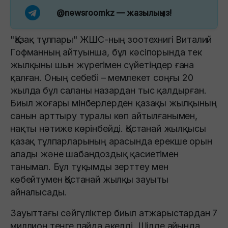
@newsroomkz
— жазылыңыз!
"Қазақ тұлпары" ЖШС-ның зоотехнигі Виталий
Гофманның айтуынша, бұл кәсіпорында тек
жылқыны шын жүрегімен сүйетіндер ғана
қалған. Оның себебі – мемлекет соңғы 20
жылда бұл саланы назардан тыс қалдырған.
Биыл жоғары мінберлерден қазақы жылқының
санын арттыру туралы көп айтылғанымен,
нақты нәтиже көрінбейді. Қостанай жылқысы
қазақ тұлпарларының арасында ерекше орын
алады және шабандоздық қасиетімен
танымал. Бұл тұқымды зерттеу мен
көбейтумен Қостанай жылқы зауыты
айналысады.
Зауыттағы сәйгүліктер биыл атжарыстардан 7
миллион теңге пайда әкелді. Шілде айында