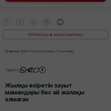
WhatsApp-қа жаңалық жіберу
20 қараша, 2024 /
Арайна Арайқызы
/
Жаңалықтар
Тарату:
Жылқы өсіретін зауыт
мамандары бес ай жалақы
алмаған