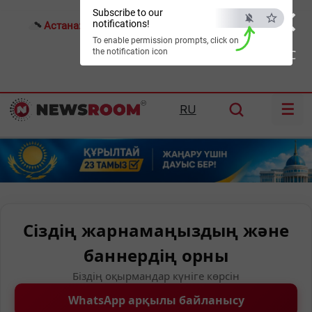
×
Subscribe to our
notifications!
Астана:
19°C
Алматы:
27°C
Шымкент:
31°C
To enable permission prompts, click on
the notification icon
ESC
☰
RU
Сіздің жарнамаңыздың және
баннердің орны
Біздің оқырмандар күніге көрсін
WhatsApp арқылы байланысу