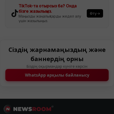
TikTok-та отырсыз ба? Онда
бізге жазылыңыз.
Өту→
Маңызды жаңалықтарды жедел алу
үшін жазылыңыз.
Сіздің жарнамаңыздың және
баннердің орны
Біздің оқырмандар күніге көрсін
WhatsApp арқылы байланысу