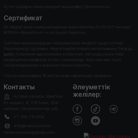
Бүгінгі Қазақстан және әлемдегі жаңалықтар | Newsroom.kz
Сертификат
ҚР Ақпарат және коммуникациялар министрлігінің 25.05.2017 жылдан
№16544 «NewsRoom +» АА Куәлігі берілген.
Сайттағы материалдарды пайдаланғанда міндетті түрде сілтеме
берулеріңізді сұраймыз. Ақпараттық порталдағы авторлық және басқа да
құқықтар толығымен қорғалатынын ескертеміз. Автордың жеке пікірі
редакцияның көзқарасы болып саналмайды. Жарнама мен түрлі
хабарландыруларға жарнама беруші жауапты.
Портал жаңалықтары 18 жастан асқан оқырмандар назарына.
Контакты
Әлеуметтік
желілер:
Астана каласы, Менгілік
Ел кешесі, 8, 17В блок, 204-
кабинет (Журналистер уйі)
+7 705 721 8114
info@newsroom.kz
newsroomqaz@gmail.com