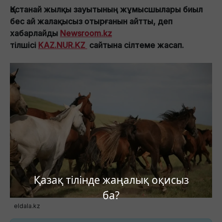
Қостанай жылқы зауытының жұмысшылары биыл
бес ай жалақысыз отырғанын айтты, деп
хабарлайды
Newsroom.kz
тілшісі
KAZ.NUR.KZ
сайтына сілтеме жасап.
Қазақ тілінде жаңалық оқисыз
ба?
eldala.kz