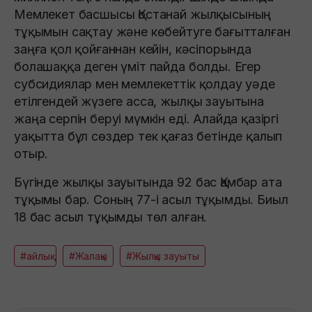
Мемлекет басшысы Қостанай жылқысының
тұқымын сақтау және көбейтуге бағытталған
заңға қол қойғаннан кейін, кәсіпорында
болашаққа деген үміт пайда болды. Егер
субсидиялар мен мемлекеттік қолдау уәде
етілгендей жүзеге асса, жылқы зауытына
жаңа серпін беруі мүмкін еді. Алайда қазіргі
уақытта бұл сөздер тек қағаз бетінде қалып
отыр.
Бүгінде жылқы зауытында 92 бас Қамбар ата
тұқымы бар. Соның 77-і асыл тұқымды. Биыл
18 бас асыл тұқымды төл алған.
#айлық
#Жалақы
#Жылқы зауыты