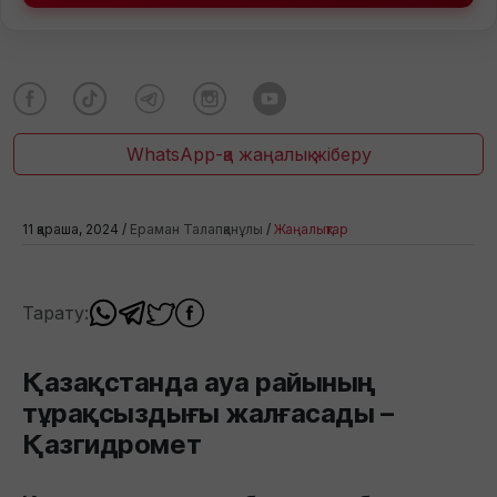
WhatsApp-қа жаңалық жіберу
11 қараша, 2024 /
Ераман Талапқанұлы
/
Жаңалықтар
Тарату:
Қазақстанда ауа райының
тұрақсыздығы жалғасады –
Қазгидромет