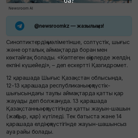
ба?
Newsroom AI
@newsroomkz
— жазылыңыз!
Синоптиктердің мәліметінше, солтүстік, шығыс
және орталық аймақтарда боран мен
көктайғақ болады. «Көптеген өңірлерде желдің
екпіні күшейеді», – деп ескертті Қазгидромет.
12 қарашада Шығыс Қазақстан облысында,
12-13 қарашада республиканың оңтүстік-
шығысындағы таулы аймақтарда қатты қар
жауады деп болжануда. 13 қарашада
Қазақстанның оңтүстігінде қатты жауын-шашын
(жаңбыр, қар) күтіледі. Тек батыста және 14
қарашада елдің оңтүстігінде жауын-шашынсыз
ауа райы болады.