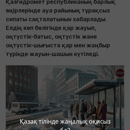
Қазгидромет республиканың барлық
өңірлерінде ауа райының тұрақсыз
сипаты сақталатынын хабарлады.
Елдің көп бөлігінде қар жауып,
оңтүстік-батыс, оңтүстік және
оңтүстік-шығыста қар мен жаңбыр
түрінде жауын-шашын күтіледі.
Қазақ тілінде жаңалық оқисыз