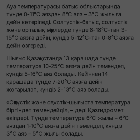
Ауа температурасы батыс облыстарында
түнде 0-11°С аяздан 8°С аяз – 3°С жылыға
дейін көтеріледі. Солтүстік-батыс, солтүстік
және орталық өңірлерде түнде 8-18°С-тан 3-
15°С аязға дейін, күндіз 5-12°С-тан 0-8°С аязға
дейін өзгереді.
Шығыс Қазақстанда 13 қарашада түнде
температура 10-25°С аязға дейін төмендеп,
күндіз 5-16°С аяз болады. Кейіннен 14
қарашада түнде 7-20°С аязға дейін
жоғарылап, күндіз 2-13°С аяз болады.
«Оңтүстік және оңтүстік-шығыста температура
біртіндеп төмендейді», – деді Қазгидромет
өкілдері. Түнде температура 6°С жылы – 6°С
аяздан 1-10°С аязға дейін төмендеп, күндіз
3°С аяз – 5°С жылы болады.