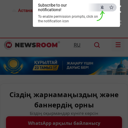
×
Subscribe to our
notifications!
Астана:
17°C
Алматы:
21°C
Шымкент:
24°C
To enable permission prompts, click on
the notification icon
ESC
☰
RU
Сіздің жарнамаңыздың және
баннердің орны
Біздің оқырмандар күніге көрсін
WhatsApp арқылы байланысу