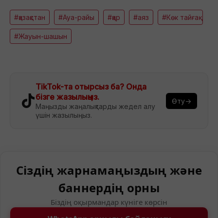
#қазақстан
#Ауа-райы
#қар
#аяз
#Көк тайғақ
#Жауын-шашын
TikTok-та отырсыз ба? Онда
бізге жазылыңыз.
Өту→
Маңызды жаңалықтарды жедел алу
үшін жазылыңыз.
Сіздің жарнамаңыздың және
баннердің орны
Біздің оқырмандар күніге көрсін