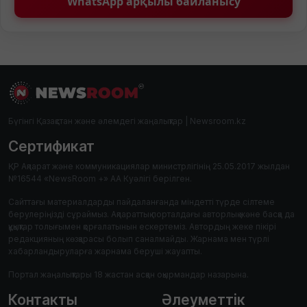
WhatsApp арқылы байланысу
Бүгінгі Қазақстан және әлемдегі жаңалықтар | Newsroom.kz
Сертификат
ҚР Ақпарат және коммуникациялар министрлігінің 25.05.2017 жылдан
№16544 «NewsRoom +» АА Куәлігі берілген.
Сайттағы материалдарды пайдаланғанда міндетті түрде сілтеме
берулеріңізді сұраймыз. Ақпараттық порталдағы авторлық және басқа да
құқықтар толығымен қорғалатынын ескертеміз. Автордың жеке пікірі
редакцияның көзқарасы болып саналмайды. Жарнама мен түрлі
хабарландыруларға жарнама беруші жауапты.
Портал жаңалықтары 18 жастан асқан оқырмандар назарына.
Контакты
Әлеуметтік