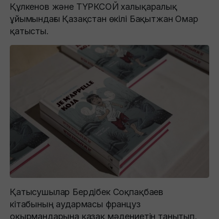
Құлкенов және ТҮРКСОЙ халықаралық
ұйымындағы Қазақстан өкілі Бақытжан Омар
қатысты.
Қатысушылар Бердібек Соқпақбаев
кітабының аудармасы француз
оқырмандарына қазақ мәдениетін танытып,