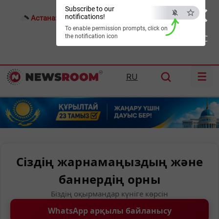
×
Subscribe to our
notifications!
Астана:
22°C
Алматы:
27°C
Шымкент:
34°C
To enable permission prompts, click on
the notification icon
ESC
☰
RU
Сіздің жарнамаңыздың және
баннердің орны
Біздің оқырмандар күніге көрсін
WhatsApp арқылы байланысу