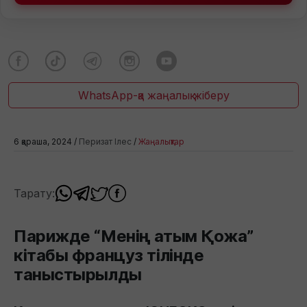
WhatsApp-қа жаңалық жіберу
6 қараша, 2024 /
Перизат Ілес
/
Жаңалықтар
Тарату:
Парижде “Менің атым Қожа”
кітабы француз тілінде
таныстырылды