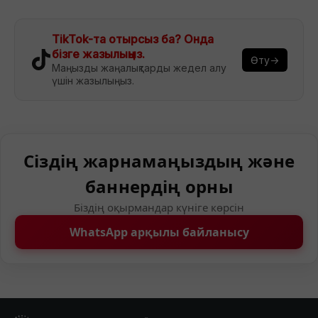
TikTok-та отырсыз ба? Онда
бізге жазылыңыз.
Өту→
Маңызды жаңалықтарды жедел алу
үшін жазылыңыз.
Сіздің жарнамаңыздың және
баннердің орны
Біздің оқырмандар күніге көрсін
WhatsApp арқылы байланысу