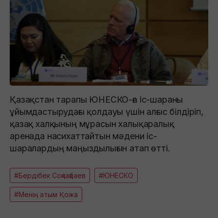
Қазақстан тарапы ЮНЕСКО-ға іс-шараны
ұйымдастырудағы қолдауы үшін алғыс білдіріп,
қазақ халқының мұрасын халықаралық
аренада насихаттайтын мәдени іс-
шаралардың маңыздылығын атап өтті.
#Бердібек Соқпақбаев
#ЮНЕСКО
#Менің атым Қожа