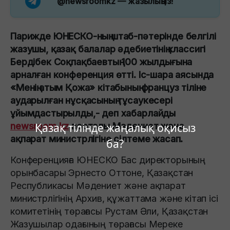
@newsroomkz
— жазылыңыз!
Парижде ЮНЕСКО-ның штаб-пәтерінде белгілі
жазушы, қазақ балалар әдебиетінің классигі
Бердібек Соқпақбаевтың 100 жылдығына
арналған конференция өтті. Іс-шара аясында
«Менің атым Қожа» кітабының француз тіліне
аударылған нұсқасының тұсаукесері
ұйымдастырылды,- деп хабарлайды
Қазақ тілінде жаңалық оқисыз
newsroom.kz
порталы Мәдениет және
ақпарат министрлігіне сілтеме жасап.
ба?
Конференцияға ЮНЕСКО Бас директорының
орынбасары Эрнесто Оттоне, Қазақстан
Республикасы Мәдениет және ақпарат
министрлігінің Архив, құжаттама және кітап ісі
комитетінің төрағасы Рустам Әли, Қазақстан
Жазушылар одағының төрағасы Мереке