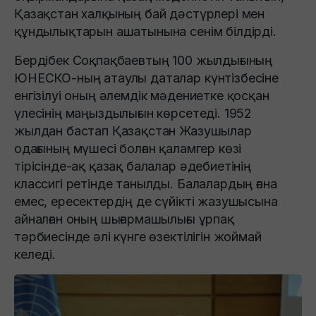
Қазақстан халқының бай дәстүрлері мен
құндылықтарын ашатынына сенім білдірді.
Бердібек Соқпақбаевтың 100 жылдығының
ЮНЕСКО-ның атаулы даталар күнтізбесіне
енгізілуі оның әлемдік мәдениетке қосқан
үлесінің маңыздылығын көрсетеді. 1952
жылдан бастап Қазақстан Жазушылар
одағының мүшесі болған қаламгер көзі
тірісінде-ақ қазақ балалар әдебиетінің
классигі ретінде танылды. Балалардың ғана
емес, ересектердің де сүйікті жазушысына
айналған оның шығармашылығы ұрпақ
тәрбиесінде әлі күнге өзектілігін жоймай
келеді.