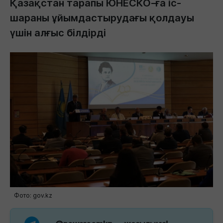
Қазақстан тарапы ЮНЕСКО-ға іс-
шараны ұйымдастырудағы қолдауы
үшін алғыс білдірді
Фото: gov.kz