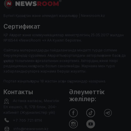
Бүгінгі Қазақстан және әлемдегі жаңалықтар | Newsroom.kz
Сертификат
ҚР Ақпарат және коммуникациялар министрлігінің 25.05.2017 жылдан
№16544 «NewsRoom +» АА Куәлігі берілген.
Сайттағы материалдарды пайдаланғанда міндетті түрде сілтеме
берулеріңізді сұраймыз. Ақпараттық порталдағы авторлық және басқа да
құқықтар толығымен қорғалатынын ескертеміз. Автордың жеке пікірі
редакцияның көзқарасы болып саналмайды. Жарнама мен түрлі
хабарландыруларға жарнама беруші жауапты.
Портал жаңалықтары 18 жастан асқан оқырмандар назарына.
Контакты
Әлеуметтік
желілер:
Астана каласы, Менгілік
Ел кешесі, 8, 17В блок, 204-
кабинет (Журналистер уйі)
+7 705 721 8114
info@newsroom.kz