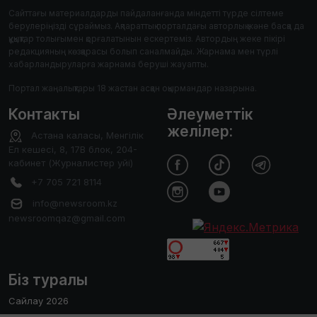
Сайттағы материалдарды пайдаланғанда міндетті түрде сілтеме
берулеріңізді сұраймыз. Ақпараттық порталдағы авторлық және басқа да
құқықтар толығымен қорғалатынын ескертеміз. Автордың жеке пікірі
редакцияның көзқарасы болып саналмайды. Жарнама мен түрлі
хабарландыруларға жарнама беруші жауапты.
Портал жаңалықтары 18 жастан асқан оқырмандар назарына.
Контакты
Әлеуметтік
желілер:
Астана каласы, Менгілік
Ел кешесі, 8, 17В блок, 204-
кабинет (Журналистер уйі)
+7 705 721 8114
info@newsroom.kz
newsroomqaz@gmail.com
Біз туралы
Сайлау 2026