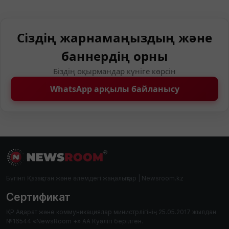
Сіздің жарнамаңыздың және
баннердің орны
Біздің оқырмандар күніге көрсін
WhatsApp арқылы байланысу
Бүгінгі Қазақстан және әлемдегі жаңалықтар | Newsroom.kz
Сертификат
ҚР Ақпарат және коммуникациялар министрлігінің 25.05.2017 жылдан
№16544 «NewsRoom +» АА Куәлігі берілген.