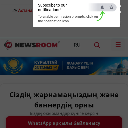
×
Subscribe to our
notifications!
Астана:
17°C
Алматы:
24°C
Шымкент:
31°C
To enable permission prompts, click on
the notification icon
ESC
☰
RU
Сіздің жарнамаңыздың және
баннердің орны
Біздің оқырмандар күніге көрсін
WhatsApp арқылы байланысу