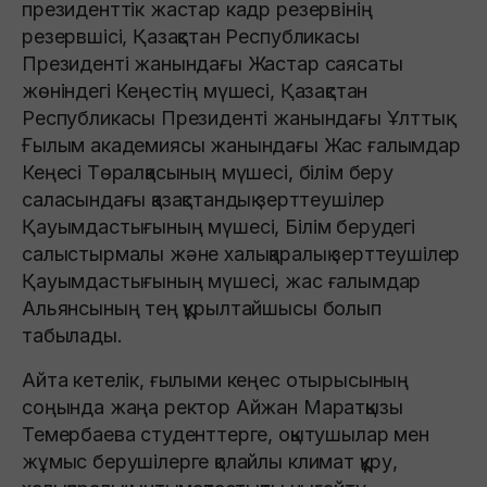
президенттік жастар кадр резервінің
резервшісі, Қазақстан Республикасы
Президенті жанындағы Жастар саясаты
жөніндегі Кеңестің мүшесі, Қазақстан
Республикасы Президенті жанындағы Ұлттық
Ғылым академиясы жанындағы Жас ғалымдар
Кеңесі Төралқасының мүшесі, білім беру
саласындағы қазақстандық зерттеушілер
Қауымдастығының мүшесі, Білім берудегі
салыстырмалы және халықаралық зерттеушілер
Қауымдастығының мүшесі, жас ғалымдар
Альянсының тең құрылтайшысы болып
табылады.
Айта кетелік, ғылыми кеңес отырысының
соңында жаңа ректор Айжан Маратқызы
Темербаева студенттерге, оқытушылар мен
жұмыс берушілерге қолайлы климат құру,