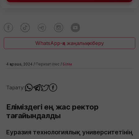
WhatsApp-қа жаңалық жіберу
4 қараша, 2024 /
Перизат Ілес
/
Білім
Тарату:
Еліміздегі ең жас ректор
тағайындалды
Еуразия технологиялық университетінің