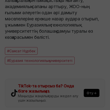
халықаралық ынтымақтастықты нығайту,
академиялық сапаны арттыру, ЖОО-ның
ғылыми әлеуетін одан әрі дамыту
мәселелеріне ерекше назар аудара отырып,
ұжыммен Еуразиялық технологиялық
университеттің болашақ дамуы туралы өз
көзқарасымен бөлісті.
#Саясат Нұрбек
#Еуразия технологиялық университеті
TikTok-та отырсыз ба? Онда
бізге жазылыңыз.
Өту→
Маңызды жаңалықтарды жедел алу
үшін жазылыңыз.