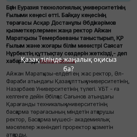
Бүгін Еуразия технологиялық университетінің
Ғылыми кеңесі өтті. Байқау кеңесінің
төрағасы Асқар Достанұлы Әбдікәрімов
қызметкерлермен жаңа ректор Айжан
Маратқызы Темербаеваны таныстырып, ҚР
Ғылым және жоғары білім министрі Саясат
Нұрбектің құттықтау сөздерін жеткізді,- деп
Қазақ тілінде жаңалық оқисыз
хабарлайды
newsroom.kz
ба?
Айжан Маратқызы-елдегі ең жас ректор, Әл-
Фараби атындағы Қазақ ұлттық университетінің,
Назарбаев Университетінің түлегі. ҰБТ - ға
келгенге дейін Әбілқас Сағынов атындағы
Қарағанды техникалық университетінің
басқарма төрағасының міндетін атқарушы
ректор, Басқарма мүшесі- академиялық
мәселелер жөніндегі проректор қызметін
атқарды.