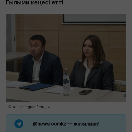
Ғылыми кеңесі өтті
Фото: Instagram/ etu_kz
@newsroomkz
— жазылыңыз!