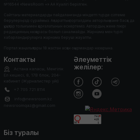
№16544 «NewsRoom +» АА Куәлігі берілген.
Сайттағы материалдарды пайдаланғанда міндетті түрде сілтеме
берулеріңізді сұраймыз. Ақпараттық порталдағы авторлық және басқа да
құқықтар толығымен қорғалатынын ескертеміз. Автордың жеке пікірі
редакцияның көзқарасы болып саналмайды. Жарнама мен түрлі
хабарландыруларға жарнама беруші жауапты.
Портал жаңалықтары 18 жастан асқан оқырмандар назарына.
Контакты
Әлеуметтік
желілер:
Астана каласы, Менгілік
Ел кешесі, 8, 17В блок, 204-
кабинет (Журналистер уйі)
+7 705 721 8114
info@newsroom.kz
newsroomqaz@gmail.com
Біз туралы