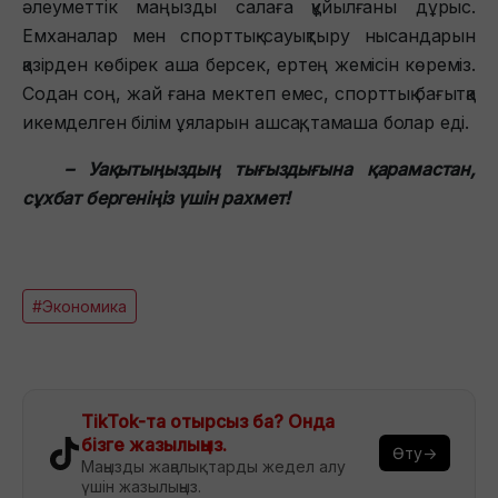
әлеуметтік маңызды салаға құйылғаны дұрыс.
Емханалар мен спорттық-сауықтыру нысандарын
қазірден көбірек аша берсек, ертең жемісін көреміз.
Содан соң, жай ғана мектеп емес, спорттық бағытқа
икемделген білім ұяларын ашсақ, тамаша болар еді.
– Уақытыңыздың тығыздығына қарамастан,
сұхбат бергеніңіз үшін рахмет!
#Экономика
TikTok-та отырсыз ба? Онда
бізге жазылыңыз.
Өту→
Маңызды жаңалықтарды жедел алу
үшін жазылыңыз.