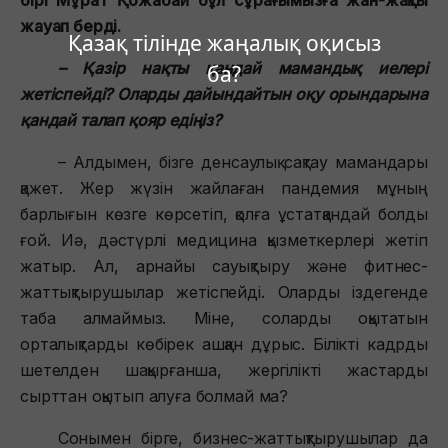
жауап берді.
Қазақ тілінде жаңалық оқисыз
– Қазір нақты қандай мамандық иелері
ба?
жетіспейді? Оларды дайындайтын оқу орындарына
қандай талап қояр едіңіз?
– Алдымен, бізге денсаулық сақтау мамандары
қажет. Жер жүзін жайлаған пандемия мұның
барлығын көзге көрсетіп, қолға ұстатқандай болды
ғой. Иә, дәстүрлі медицина қызметкерлері жетіп
жатыр. Ал, арнайы сауықтыру және фитнес-
жаттықтырушылар жетіспейді. Оларды іздегенде
таба алмаймыз. Міне, соларды оқытатын
орталықтарды көбірек ашқан дұрыс. Білікті кадрды
шетелден шақырғанша, жергілікті жастарды
сырттан оқытып алуға болмай ма?
Сонымен бірге, бизнес-жаттықтырушылар да