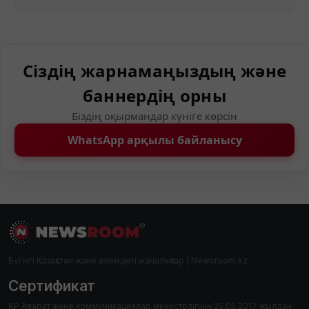
Сіздің жарнамаңыздың және
баннердің орны
Біздің оқырмандар күніге көрсін
WhatsApp арқылы байланысу
Бүгінгі Қазақстан және әлемдегі жаңалықтар | Newsroom.kz
Сертификат
ҚР Ақпарат және коммуникациялар министрлігінің 25.05.2017 жылдан