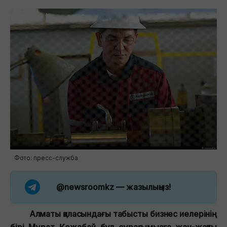
Фото: пресс-служба
@newsroomkz
— жазылыңыз!
Алматы қаласындағы табысты бизнес иелерінің
бірі Мұрат Қожабай бұл сұрағымызға жан-жақты