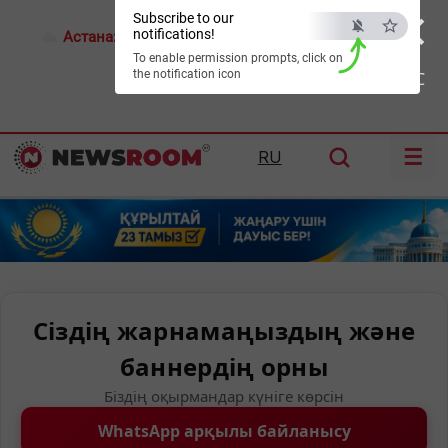
×
Subscribe to our
notifications!
Астана:
17°C
Алматы:
26°C
Шымкент:
28°C
To enable permission prompts, click on
the notification icon
ESC
☰
RU
Сіздің жарнамаңыздың және
баннердің орны
Біздің оқырмандар күніге көрсін
WhatsApp арқылы байланысу