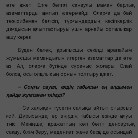
өте қажет. Елге белгілі санаулы маман барлық
азаматтарды қамтып үлгермейді. Оларға да бай
тәжірибемен бөлісіп, тұрғындардың кәсіпкерлік
дағдысын қалыптастыруы үшін арнайы орталықтар
ашу керек.
Бұдан бөлек, құрылысшы секілді қарапайым
жұмысшы мамандығын игерген азаматтар да өте
аз. Ал, оларға бүгінде сұраныс жоғары. Олай
болса, осы олқылықтың орнын толтыру қажет.
– Соңғы сауал, елдің табысын ең алдымен
қайда жұмсаған тиімді?
– Сіз халықтан түсетін салықты айтып отырсыз
ғой. Дұрысында, әр өңірдің табысы өзінде қалуы
тиіс. Меніңше, қаражаттың көп бөлігі денсаулық
сақтау, білім беру, мәдениет және басқа да осындай