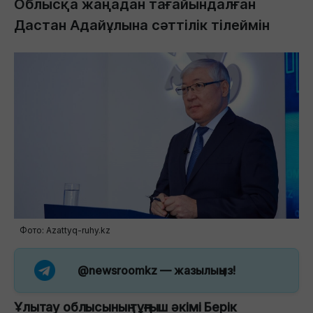
Облысқа жаңадан тағайындалған
Дастан Адайұлына сәттілік тілеймін
Фото: Azattyq-ruhy.kz
@newsroomkz
— жазылыңыз!
Ұлытау облысының тұңғыш әкімі Берік