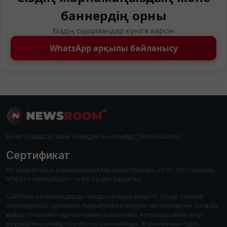
баннердің орны
Біздің оқырмандар күніге көрсін
WhatsApp арқылы байланысу
Бүгінгі Қазақстан және әлемдегі жаңалықтар | Newsroom.kz
Сертификат
ҚР Ақпарат және коммуникациялар министрлігінің 25.05.2017 жылдан
№16544 «NewsRoom +» АА Куәлігі берілген.
Сайттағы материалдарды пайдаланғанда міндетті түрде сілтеме
берулеріңізді сұраймыз. Ақпараттық порталдағы авторлық және басқа да
құқықтар толығымен қорғалатынын ескертеміз. Автордың жеке пікірі
редакцияның көзқарасы болып саналмайды. Жарнама мен түрлі