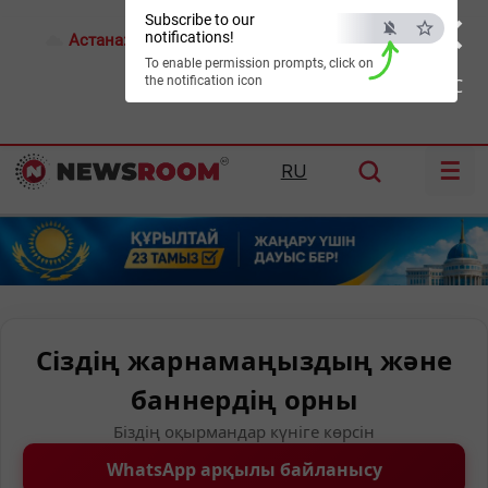
×
Subscribe to our
notifications!
Астана:
18°C
Алматы:
22°C
Шымкент:
26°C
To enable permission prompts, click on
the notification icon
ESC
☰
RU
Сіздің жарнамаңыздың және
баннердің орны
Біздің оқырмандар күніге көрсін
WhatsApp арқылы байланысу