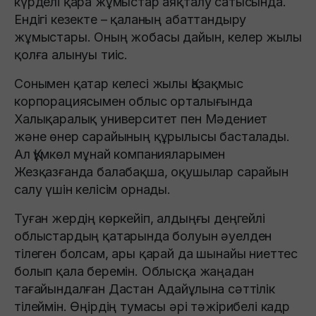
күрделі қара жұмыстар аяқталу сатысында.
Ендігі кезекте – қаланың абаттандыру
жұмыстары. Оның жобасы дайын, келер жылы
қолға алынуы тиіс.
Сонымен қатар келесі жылы Қазақмыс
корпорациясымен облыс орталығында
Халықаралық университет пен Мәдениет
және өнер сарайының құрылысы басталады.
Ал Құмкөл мұнай компанияларымен
Жезқазғанда балабақша, оқушылар сарайын
салу үшін келісім орнады.
Туған жердің көркейіп, алдыңғы деңгейлі
облыстардың қатарында болуын әуелден
тілеген болсам, ары қарай да шынайы ниеттес
болып қала беремін. Облысқа жаңадан
тағайындалған Дастан Адайұлына сәттілік
тілеймін. Өңірдің тумасы әрі тәжірибелі кадр