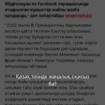
Әбдіғалиұлы өз Facebook парақшасында
атқарылған жұмыстар жайлы жазба
қалдырды,- деп хабарлайды
newsroom.kz
"2022 жылы ҚР Президентінің Жарлығымен
еңсесін қайта тіктеген Ұлытау облысының
тізгінін ұстау бұйырған сәтте мен оған
басшылық қызмет дегеннен гөрі, туған жерге
деген перзенттік борышым деп қарадым.
Осындай мүмкіндік берген Мемлекет басшысы
Қасым-Жомарт Кемелұлы Тоқаевқа, халыққа
алғысымды айтамын.
Қазақ тілінде жаңалық оқисыз
Екі жылдан астам уақыт ішінде өңірде ширек
ғасыр бойы қордаланған мәселелердің
ба?
шешімін табу оңай болған жоқ. Осы орайда
аталған уақыт аралығында қолдау білдірген
өздеріңізге рахметімді жеткізе отырып,