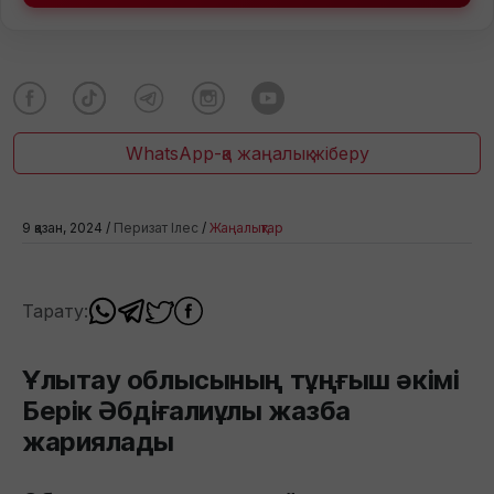
WhatsApp-қа жаңалық жіберу
9 қазан, 2024 /
Перизат Ілес
/
Жаңалықтар
Тарату:
Ұлытау облысының тұңғыш әкімі
Берік Әбдіғалиұлы жазба
жариялады