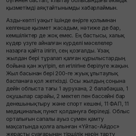
бүгіннен бастап, Ұлытау облысындағы әкімдік
қызметімді аяқтайтынымды хабарлаймын.
Азды-көпті уақыт ішінде өңірге қолымнан
келгенше қызмет жасадым, нәтиже де бар,
кемшіліктер де жоқ емес. Ең бастысы, халық
күдер үзуге айналған күрделі мәселелер
назарға қайта ілігіп, сең қозғалды. Ұзақ
жылдан бері тұралап қалған құрылыстардың
бойына қан жүгіріп, ел игілігіне берілуге жақын.
Жыл басынан бері 200-ге жуық ұлытаулық
баспанаға қол жеткізді. Осы жылдың соңына
дейін облыста тағы 1 аурухана, 2 балабақша, 1
оқушылар сарайы, 2 мектеп пен бассейні бар
денешынықтыру және спорт кешені, 11 ФАП, 11
медициналық пункт қолдануға беріледі. Облыс
орталығын сапалы ауыз сумен қамту
мақсатында қолға алынған «Үйтас-Айдос»
жерасты суағарынан тіршілік нәрін тарту