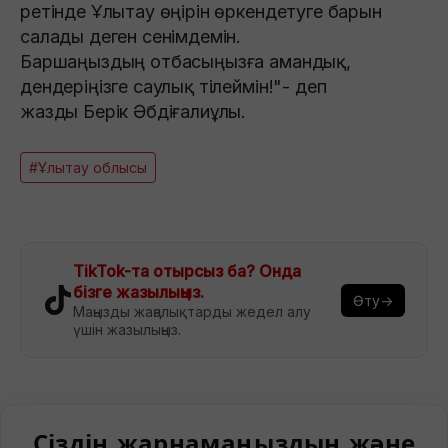
ретінде Ұлытау өңірін өркендетуге барын
салады деген сенімдемін.
Баршаңыздың отбасыңызға амандық,
дендеріңізге саулық тілеймін!"- деп
жазды
Берік Әбдіғалиұлы.
#Ұлытау облысы
TikTok-та отырсыз ба? Онда
бізге жазылыңыз.
Өту→
Маңызды жаңалықтарды жедел алу
үшін жазылыңыз.
Сіздің жарнамаңыздың және