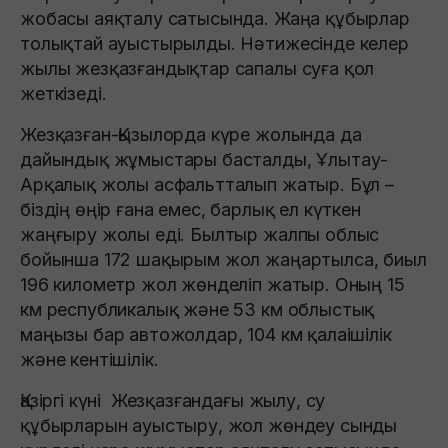
жобасы аяқталу сатысында. Жаңа құбырлар
толықтай ауыстырылды. Нәтижесінде келер
жылы жезқазғандықтар сапалы суға қол
жеткізеді.
Жезқазған-Қызылорда күре жолында да
дайындық жұмыстары басталды, Ұлытау-
Арқалық жолы асфальтталып жатыр. Бұл –
біздің өңір ғана емес, барлық ел күткен
жаңғыру жолы еді. Былтыр жалпы облыс
бойынша 172 шақырым жол жаңартылса, биыл
196 километр жол жөнделіп жатыр. Оның 15
км республикалық және 53 км облыстық
маңызы бар автожолдар, 104 км қалаішілік
және кентішілік.
Қазіргі күні Жезқазғандағы жылу, су
құбырларын ауыстыру, жол жөндеу сынды