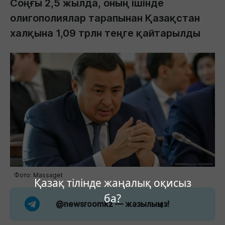
Соңғы 2,5 жылда, оның ішінде
олигополиялар тарапынан Қазақстан
халқына 1,09 трлн теңге қайтарылды
Фото: Massaget
Қазақ тілінде жаңалық оқисыз
ба?
@newsroomkz
— жазылыңыз!