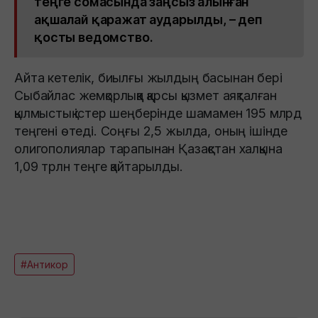
теңге сомасында заңсыз алынған
ақшалай қаражат аударылды, – деп
қосты ведомство.
Айта кетелік, биылғы жылдың басынан бері
Сыбайлас жемқорлыққа қарсы қызмет аяқталған
қылмыстық істер шеңберінде шамамен 195 млрд
теңгені өтеді. Соңғы 2,5 жылда, оның ішінде
олигополиялар тарапынан Қазақстан халқына
1,09 трлн теңге қайтарылды.
#Антикор