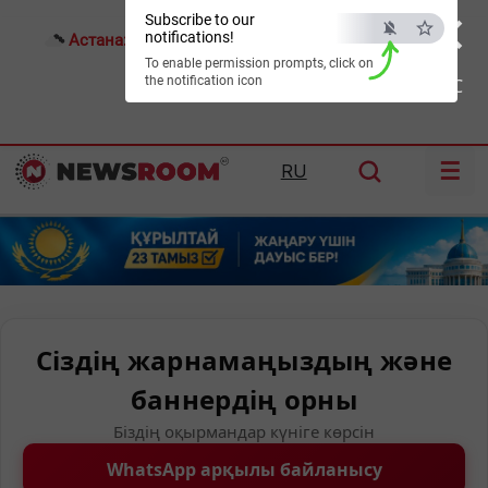
×
Subscribe to our
notifications!
Астана:
23°C
Алматы:
33°C
Шымкент:
36°C
To enable permission prompts, click on
the notification icon
ESC
☰
RU
Сіздің жарнамаңыздың және
баннердің орны
Біздің оқырмандар күніге көрсін
WhatsApp арқылы байланысу