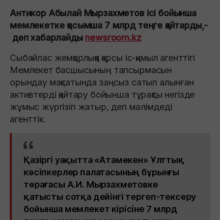
Антикор Абылай Мырзахметов ісі бойынша
мемлекетке қосымша 7 млрд теңге қайтарды,-
деп хабарлайды
newsroom.kz
Сыбайлас жемқорлыққа қарсы іс-қимыл агенттігі
Мемлекет басшысының тапсырмасын
орындау мақсатында заңсыз сатып алынған
активтерді қайтару бойынша тұрақты негізде
жұмыс жүргізіп жатыр, деп мәлімдеді
агенттік.
Қазіргі уақытта «Атамекен» Ұлттық
кәсіпкерлер палатасының бұрынғы
төрағасы А.И. Мырзахметовке
қатысты сотқа дейінгі тергеп-тексеру
бойынша мемлекет кірісіне 7 млрд