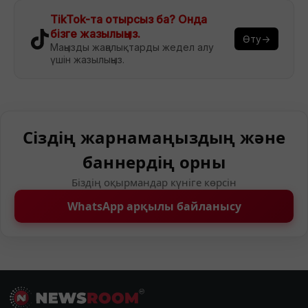
TikTok-та отырсыз ба? Онда
бізге жазылыңыз.
Өту→
Маңызды жаңалықтарды жедел алу
үшін жазылыңыз.
Сіздің жарнамаңыздың және
баннердің орны
Біздің оқырмандар күніге көрсін
WhatsApp арқылы байланысу