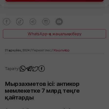
WhatsApp-қа жаңалық жіберу
21 қыркүйек, 2024 /
Перизат Ілес
/
Жаңалықтар
Тарату:
Мырзахметов ісі: антикор
мемлекетке 7 млрд теңге
қайтарды