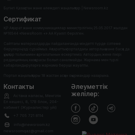
Бүгінгі Қазақстан және әлемдегі жаңалықтар | Newsroom.kz
Сертификат
ҚР Ақпарат және коммуникациялар министрлігінің 25.05.2017 жылдан
№16544 «NewsRoom +» АА Куәлігі берілген.
Сайттағы материалдарды пайдаланғанда міндетті түрде сілтеме
берулеріңізді сұраймыз. Ақпараттық порталдағы авторлық және басқа да
құқықтар толығымен қорғалатынын ескертеміз. Автордың жеке пікірі
редакцияның көзқарасы болып саналмайды. Жарнама мен түрлі
хабарландыруларға жарнама беруші жауапты.
Портал жаңалықтары 18 жастан асқан оқырмандар назарына.
Контакты
Әлеуметтік
желілер:
Астана каласы, Менгілік
Ел кешесі, 8, 17В блок, 204-
кабинет (Журналистер уйі)
+7 705 721 8114
info@newsroom.kz
newsroomqaz@gmail.com