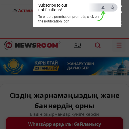
×
Subscribe to our
notifications!
Астана:
22°C
Алматы:
28°C
Шымкент:
31°C
To enable permission prompts, click on
the notification icon
ESC
☰
RU
Сіздің жарнамаңыздың және
баннердің орны
Біздің оқырмандар күніге көрсін
WhatsApp арқылы байланысу