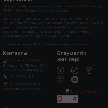
ҚР Ақпарат және коммуникациялар министрлігінің 25.05.2017 жылдан
№16544 «NewsRoom +» АА Куәлігі берілген.
Сайттағы материалдарды пайдаланғанда міндетті түрде сілтеме
берулеріңізді сұраймыз. Ақпараттық порталдағы авторлық және басқа да
құқықтар толығымен қорғалатынын ескертеміз. Автордың жеке пікірі
редакцияның көзқарасы болып саналмайды. Жарнама мен түрлі
хабарландыруларға жарнама беруші жауапты.
Портал жаңалықтары 18 жастан асқан оқырмандар назарына.
Контакты
Әлеуметтік
желілер:
Астана каласы, Менгілік
Ел кешесі, 8, 17В блок, 204-
кабинет (Журналистер уйі)
+7 705 721 8114
info@newsroom.kz
newsroomqaz@gmail.com