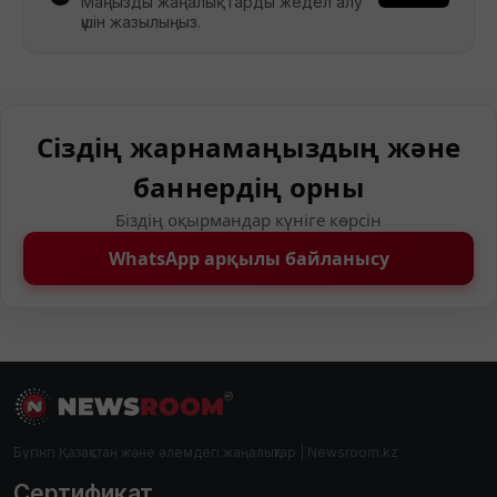
Маңызды жаңалықтарды жедел алу
үшін жазылыңыз.
Сіздің жарнамаңыздың және
баннердің орны
Біздің оқырмандар күніге көрсін
WhatsApp арқылы байланысу
Бүгінгі Қазақстан және әлемдегі жаңалықтар | Newsroom.kz
Сертификат