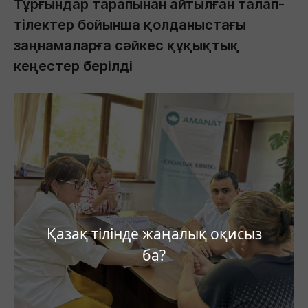
Тұрғындар тарапынан айтылған талап-
тілектер бойынша қолданыстағы
заңнамаларға сәйкес құқықтық
кеңестер берілді
Қазақ тілінде жаңалық оқисыз
ба?