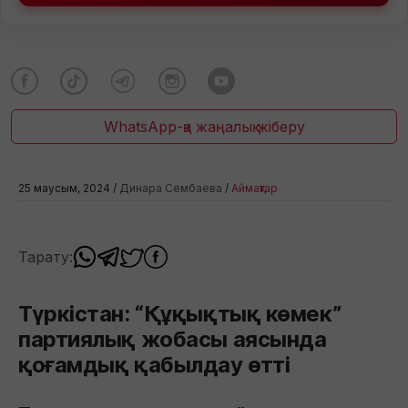
WhatsApp-қа жаңалық жіберу
25 маусым, 2024 /
Динара Сембаева
/
Аймақтар
Тарату:
Түркістан: “Құқықтық көмек”
партиялық жобасы аясында
қоғамдық қабылдау өтті