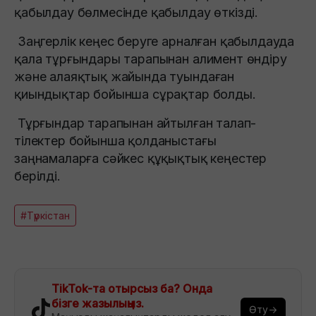
қабылдау бөлмесінде қабылдау өткізді.
Заңгерлік кеңес беруге арналған қабылдауда
қала тұрғындары тарапынан алимент өндіру
және алаяқтық жайында туындаған
қиындықтар бойынша сұрақтар болды.
Тұрғындар тарапынан айтылған талап-
тілектер бойынша қолданыстағы
заңнамаларға сәйкес құқықтық кеңестер
берілді.
#Түркістан
TikTok-та отырсыз ба? Онда
бізге жазылыңыз.
Өту→