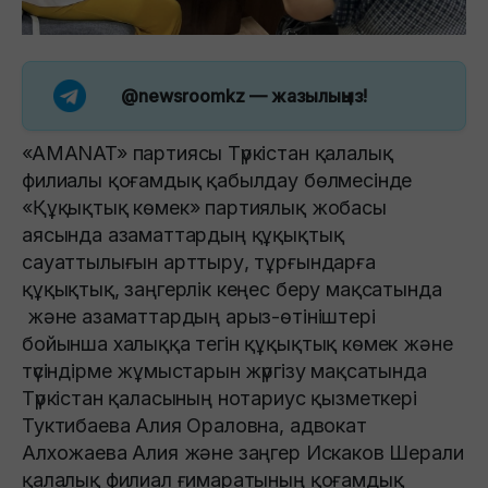
@newsroomkz
— жазылыңыз!
«AMANAT» партиясы Түркістан қалалық
филиалы қоғамдық қабылдау бөлмесінде
«Құқықтық көмек» партиялық жобасы
аясында азаматтардың құқықтық
сауаттылығын арттыру, тұрғындарға
құқықтық, заңгерлік кеңес беру мақсатында
және азаматтардың арыз-өтініштері
бойынша халыққа тегін құқықтық көмек және
түсіндірме жұмыстарын жүргізу мақсатында
Түркістан қаласының нотариус қызметкері
Туктибаева Алия Ораловна, адвокат
Алхожаева Алия және заңгер Искаков Шерали
қалалық филиал ғимаратының қоғамдық