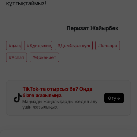
құттықтаймыз!
Перизат Жайырбек
#қазақ
#Құндылық
#Домбыра күні
#Іс-шара
#Аспап
#Өркениет
TikTok-та отырсыз ба? Онда
бізге жазылыңыз.
Өту→
Маңызды жаңалықтарды жедел алу
үшін жазылыңыз.