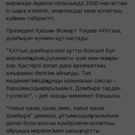
мерекеде Ақмола облысында 2000-нан астам
іс-шара өткізіліп, өнерпаздар көне аспаптың
күйімен тебірентті.
Президент Қасым-Жомарт Тоқаев «Ұлттық
домбыра» күнімен құттықтады.
"Ұлттық домбыра күні құтты болсын! Бұл
мерекенің қазақ руханияты үшін мән-маңызы
зор. Қастерлі аспап дала өркениетінің
ажырамас бөлігіне айналды. Төл
мәдениетіміздің құнды қазынасын сақтау –
баршамыздың парызымыз. Домбыра төрден
түспесін!", – деп жазды мемлекет басшысы.
“Нағыз қазақ қазақ емес, нағыз қазақ
домбыра” демекші, ұлтымыздың ұлылығына
дәлел бола алатын күмбірлеген аспаптың
айрықша мерекесімен қалың жұртты