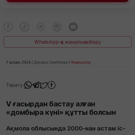
WhatsApp-қа жаңалық жіберу
7 шілде, 2024 /
Динара Сембаева
/
Жаңалықтар
Тарату:
V ғасырдан бастау алған
«домбыра күні» құтты болсын
Ақмола облысында 2000-нан астам іс-