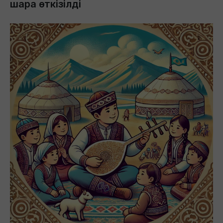
шара өткізілді