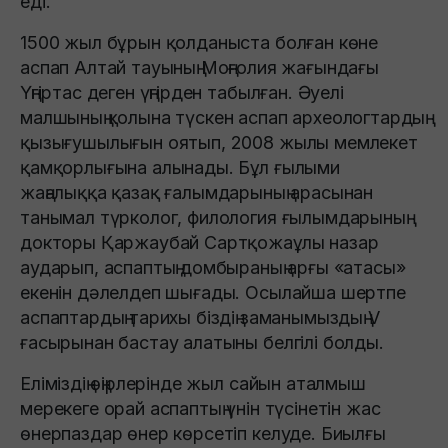
еді.
1500 жыл бұрын қолданыста болған көне
аспап Алтай тауының Моңғолия жағындағы
Үңгіртас деген үңгірден табылған. Әуелі
малшының қолына түскен аспап археологтардың
қызығушылығын оятып, 2008 жылы мемлекет
қамқорлығына алынады. Бұл ғылыми
жаңалыққа қазақ ғалымдарының арасынан
танымал түрколог, филология ғылымдарының
докторы Қаржаубай Сартқожаұлы назар
аударып, аспаптың домбыраның арғы «атасы»
екенін дәлелдеп шығады. Осылайша шертпе
аспаптардың тарихы біздің заманымыздың V
ғасырынан бастау алатыны белгілі болды.
Еліміздің өңірлерінде жыл сайын аталмыш
мерекеге орай аспаптың үнін түсінетін жас
өнерпаздар өнер көрсетіп келуде. Биылғы