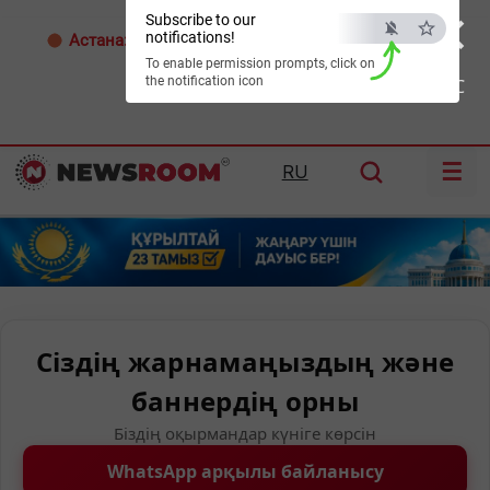
×
Subscribe to our
notifications!
Астана:
31°C
Алматы:
34°C
Шымкент:
38°C
To enable permission prompts, click on
the notification icon
ESC
☰
RU
Сіздің жарнамаңыздың және
баннердің орны
Біздің оқырмандар күніге көрсін
WhatsApp арқылы байланысу