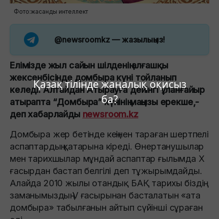
Фото:жасанды интеллект
@newsroomkz
— жазылыңыз!
Елімізде жыл сайын шілденің алғашқы
жексенбісінде домбыра күні тойланып
Қазақ тілінде жаңалық оқисыз
келеді. Алтайдан Атырауға дейінгі ұланғайыр
ба?
атырапта “Домбыра” күнінің маңызы ерекше,-
деп хабарлайды
newsroom.kz
Домбыра жер бетінде кеңінен тараған шертпелі
аспаптардың қатарына кіреді. Өнертанушылар
мен тарихшылар мұндай аспаптар ғылымда Х
ғасырдан бастап белгілі деп тұжырымдайды.
Алайда 2010 жылы отандық БАҚ тарихы біздің
заманымыздың V ғасырынан басталатын «ата
домбыра» табылғанын айтып сүйінші сұраған