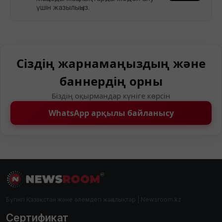
үшін жазылыңыз.
Сіздің жарнамаңыздың және
баннердің орны
Біздің оқырмандар күніге көрсін
WhatsApp арқылы байланысу
Бүгінгі Қазақстан және әлемдегі жаңалықтар | Newsroom.kz
Сертификат