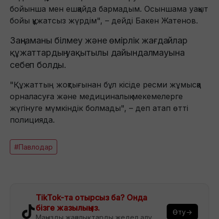
бойынша мен ешқайда бармадым. Осыншама уақыт
бойы құжатсыз жүрдім", – дейді Бакен Жатенов.
Заңнаманы білмеу және өмірлік жағдайлар
құжаттардың уақытылы дайындалмауына
себеп болды.
"Құжаттың жоқтығынан бұл кісіде ресми жұмысқа
орналасуға және медициналық мекемелерге
жүгінуге мүмкіндік болмады", – деп атап өтті
полицияда.
#Павлодар
TikTok-та отырсыз ба? Онда
бізге жазылыңыз.
Өту→
Маңызды жаңалықтарды жедел алу