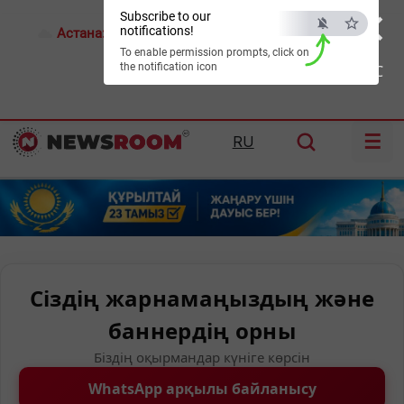
×
Subscribe to our
notifications!
Астана:
18°C
Алматы:
21°C
Шымкент:
24°C
To enable permission prompts, click on
the notification icon
ESC
☰
RU
Сіздің жарнамаңыздың және
баннердің орны
Біздің оқырмандар күніге көрсін
WhatsApp арқылы байланысу