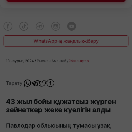
WhatsApp-қа жаңалық жіберу
13 наурыз, 2024 /
Рысжан Амантай
/
Жаңалықтар
Тарату:
43 жыл бойы құжатсыз жүрген
зейнеткер жеке куәлігін алды
Павлодар облысының тумасы ұзақ