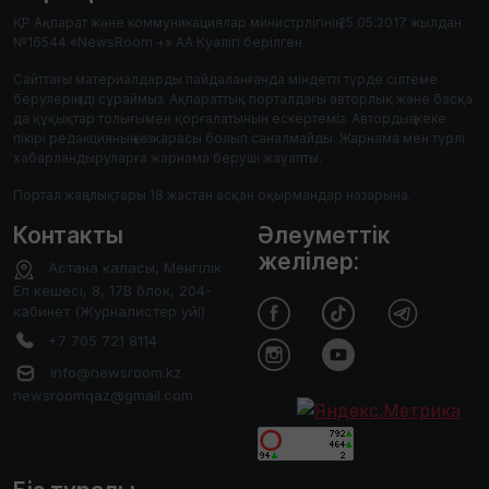
ҚР Ақпарат және коммуникациялар министрлігінің 25.05.2017 жылдан
№16544 «NewsRoom +» АА Куәлігі берілген.
Сайттағы материалдарды пайдаланғанда міндетті түрде сілтеме
берулеріңізді сұраймыз. Ақпараттық порталдағы авторлық және басқа
да құқықтар толығымен қорғалатынын ескертеміз. Автордың жеке
пікірі редакцияның көзқарасы болып саналмайды. Жарнама мен түрлі
хабарландыруларға жарнама беруші жауапты.
Портал жаңалықтары 18 жастан асқан оқырмандар назарына.
Контакты
Әлеуметтік
желілер:
Астана каласы, Менгілік
Ел кешесі, 8, 17В блок, 204-
кабинет (Журналистер уйі)
+7 705 721 8114
info@newsroom.kz
newsroomqaz@gmail.com