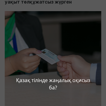
уақыт төлқұжатсыз жүрген
Қазақ тілінде жаңалық оқисыз
ба?