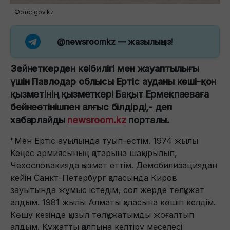
Фото: gov.kz
@newsroomkz
— жазылыңыз!
Зейнеткерден кәсібилігі мен жауаптылығы
үшін Павлодар облысы Ертіс ауданы көші-қон
қызметінің қызметкері Бақыт Ермекпаеваға
бейнеөтінішпен алғыс білдірді,- деп
хабарлайды
newsroom.kz
порталы.
"Мен Ертіс ауылында туып-өстім. 1974 жылы
Кеңес армиясының қатарына шақырылып,
Чехословакияда қызмет еттім. Демобилизациядан
кейін Санкт-Петербург қаласында Киров
зауытында жұмыс істедім, сол жерде төлқұжат
алдым. 1981 жылы Алматы қаласына көшіп келдім.
Көшу кезінде қызыл төлқұжатымды жоғалтып
алдым. Құжатты қалпына келтіру мәселесі