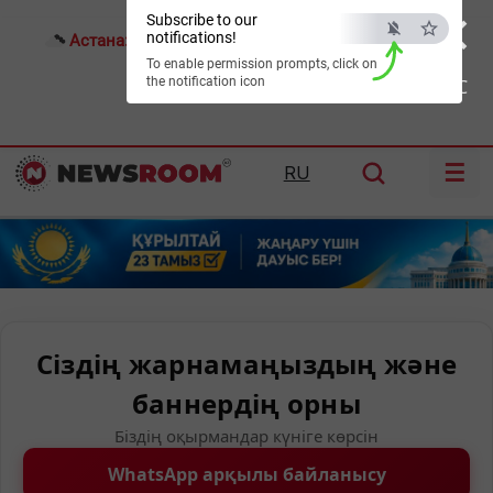
×
Subscribe to our
notifications!
Астана:
18°C
Алматы:
23°C
Шымкент:
24°C
To enable permission prompts, click on
the notification icon
ESC
☰
RU
Сіздің жарнамаңыздың және
баннердің орны
Біздің оқырмандар күніге көрсін
WhatsApp арқылы байланысу