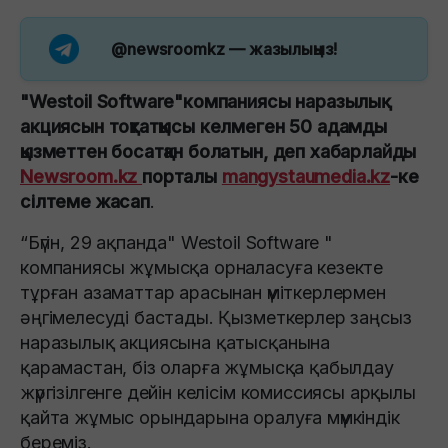
@newsroomkz
— жазылыңыз!
"Westoil Software"компаниясы наразылық
акциясын тоқтатқысы келмеген 50 адамды
қызметтен босатқан болатын, деп хабарлайды
Newsroom.kz
порталы
mangystaumedia.kz
-ке
сілтеме жасап
.
“Бүгін, 29 ақпанда" Westoil Software "
компаниясы жұмысқа орналасуға кезекте
тұрған азаматтар арасынан үміткерлермен
әңгімелесуді бастады. Қызметкерлер заңсыз
наразылық акциясына қатысқанына
қарамастан, біз оларға жұмысқа қабылдау
жүргізілгенге дейін келісім комиссиясы арқылы
қайта жұмыс орындарына оралуға мүмкіндік
береміз.