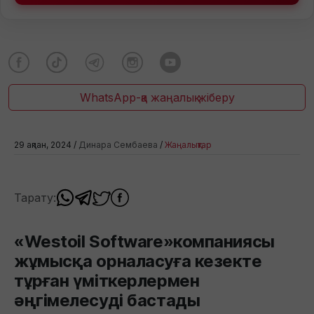
WhatsApp-қа жаңалық жіберу
29 ақпан, 2024 /
Динара Сембаева
/
Жаңалықтар
Тарату:
«Westoil Software»компаниясы
жұмысқа орналасуға кезекте
тұрған үміткерлермен
әңгімелесуді бастады