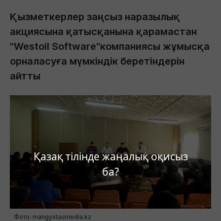
Қызметкерлер заңсыз наразылық
акциясына қатысқанына қарамастан
"Westoil Software"компаниясы жұмысқа
орналасуға мүмкіндік беретіндерін
айтты
Қазақ тілінде жаңалық оқисыз
ба?
Фото: mangystaumedia.kz