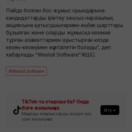
Пайда болған бос жұмыс орындарына
кандидаттарды іріктеу заңсыз наразылық
акциясына қатысушылармен еңбек шарттары
бұзылған және оларды жұмысқа кезекке
тұрған азаматтармен ауыстырған кезде
кезең-кезеңімен жүргізілетін болады”, деп
хабарлады “Westoil Software"ЖШС.
#Westoil Software
TikTok-та отырсыз ба? Онда
бізге жазылыңыз.
Өту→
Маңызды жаңалықтарды жедел алу
үшін жазылыңыз.