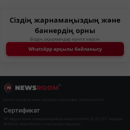
Сіздің жарнамаңыздың және
баннердің орны
Біздің оқырмандар күніге көрсін
WhatsApp арқылы байланысу
Бүгінгі Қазақстан және әлемдегі жаңалықтар | Newsroom.kz
Сертификат
ҚР Ақпарат және коммуникациялар министрлігінің 25.05.2017 жылдан
№16544 «NewsRoom +» АА Куәлігі берілген.