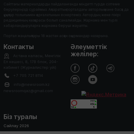
Сайттағы материалдарды пайдаланғанда міндетті түрде сілтеме
берулеріңізді сұраймыз. Ақпараттық порталдағы авторлық және басқа да
құқықтар толығымен қорғалатынын ескертеміз. Автордың жеке пікірі
редакцияның көзқарасы болып саналмайды. Жарнама мен түрлі
хабарландыруларға жарнама беруші жауапты.
Портал жаңалықтары 18 жастан асқан оқырмандар назарына.
Контакты
Әлеуметтік
желілер:
Астана каласы, Менгілік
Ел кешесі, 8, 17В блок, 204-
кабинет (Журналистер уйі)
+7 705 721 8114
info@newsroom.kz
newsroomqaz@gmail.com
Біз туралы
Сайлау 2026
Редакция