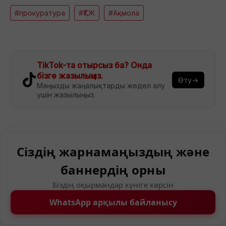
#прокуратура
#ҚТЖ
#Ақмола
TikTok-та отырсыз ба? Онда
бізге жазылыңыз.
Өту→
Маңызды жаңалықтарды жедел алу
үшін жазылыңыз.
Сіздің жарнамаңыздың және
баннердің орны
Біздің оқырмандар күніге көрсін
WhatsApp арқылы байланысу