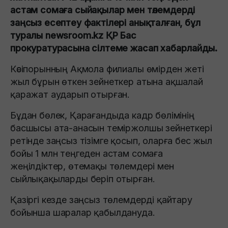
астам сомаға сыйақылар мен төлемдерді
заңсыз есептеу фактілері анықталған, бұл
туралы newsroom.kz ҚР Бас
прокуратурасына сілтеме жасап хабарлайды.
Кәсіпорынның Ақмола филиалы өмірден жеті
жыл бұрын өткен зейнеткер атына ақшалай
қаражат аударып отырған.
Бұдан бөлек, Қарағандыда кадр бөлімінің
басшысы ата-анасын теміржолшы зейнеткері
ретінде заңсыз тізімге қосып, оларға бес жыл
бойы 1 млн теңгеден астам сомаға
жеңілдіктер, өтемақы төлемдері мен
сыйлықақыларды беріп отырған.
Қазіргі кезде заңсыз төлемдерді қайтару
бойынша шаралар қабылдануда.