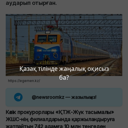
аударып отырған.
Қазақ тілінде жаңалық оқисыз
ба?
https://egemen.kz/
@newsroomkz
— жазылыңыз!
Көлік прокурорлары «ҚТЖ-Жүк тасымалы»
ЖШС-нің филиалдарында қаржыландыруға
жатпайтын 742 адамға 10 млн теңгеден