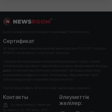
Бүгінгі Қазақстан және әлемдегі жаңалықтар | Newsroom.kz
Сертификат
ҚР Ақпарат және коммуникациялар министрлігінің 25.05.2017 жылдан
№16544 «NewsRoom +» АА Куәлігі берілген.
Сайттағы материалдарды пайдаланғанда міндетті түрде сілтеме
берулеріңізді сұраймыз. Ақпараттық порталдағы авторлық және басқа да
құқықтар толығымен қорғалатынын ескертеміз. Автордың жеке пікірі
редакцияның көзқарасы болып саналмайды. Жарнама мен түрлі
хабарландыруларға жарнама беруші жауапты.
Портал жаңалықтары 18 жастан асқан оқырмандар назарына.
Контакты
Әлеуметтік
желілер:
Астана каласы, Менгілік
Ел кешесі, 8, 17В блок, 204-