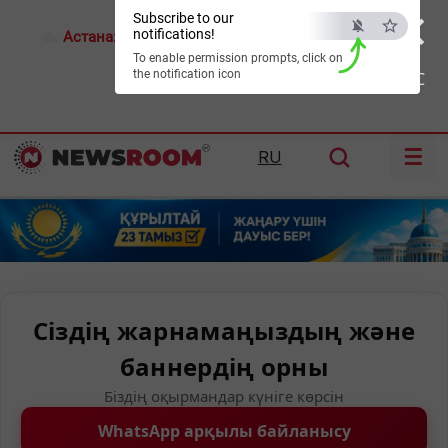
×
Subscribe to our
notifications!
Астана:
18°C
Алматы:
21°C
Шымкент:
24°C
To enable permission prompts, click on
the notification icon
ESC
☰
RU
Сіздің жарнамаңыздың және
баннердің орны
Біздің оқырмандар күніге көрсін
WhatsApp арқылы байланысу