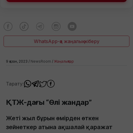
WhatsApp-қа жаңалық жіберу
9 қазан, 2023 /
NewsRoom
/
Жаңалықтар
Тарату:
ҚТЖ-дағы “Өлі жандар”
Жеті жыл бұрын өмірден өткен
зейнеткер атына ақшалай қаражат