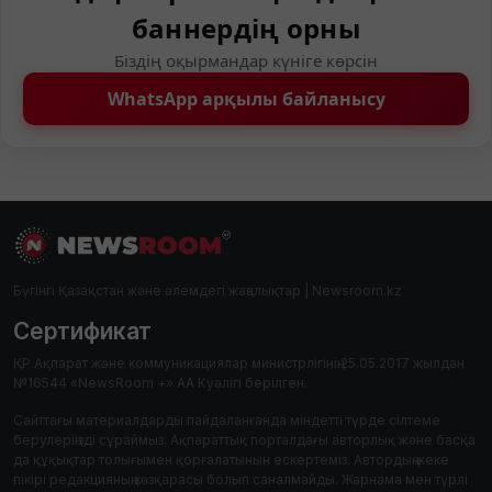
баннердің орны
Біздің оқырмандар күніге көрсін
WhatsApp арқылы байланысу
Бүгінгі Қазақстан және әлемдегі жаңалықтар | Newsroom.kz
Сертификат
ҚР Ақпарат және коммуникациялар министрлігінің 25.05.2017 жылдан
№16544 «NewsRoom +» АА Куәлігі берілген.
Сайттағы материалдарды пайдаланғанда міндетті түрде сілтеме
берулеріңізді сұраймыз. Ақпараттық порталдағы авторлық және басқа
да құқықтар толығымен қорғалатынын ескертеміз. Автордың жеке
пікірі редакцияның көзқарасы болып саналмайды. Жарнама мен түрлі