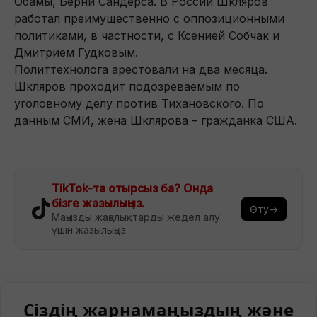
Обамы, Берни Сандерса. В России Шкляров
работал преимущественно с оппозиционными
политиками, в частности, с Ксенией Собчак и
Дмитрием Гудковым.
Политтехнолога арестовали на два месяца.
Шкляров проходит подозреваемым по
уголовному делу против Тихановского. По
данным СМИ, жена Шклярова – гражданка США.
TikTok-та отырсыз ба? Онда
бізге жазылыңыз.
Өту→
Маңызды жаңалықтарды жедел алу
үшін жазылыңыз.
Сіздің жарнамаңыздың және