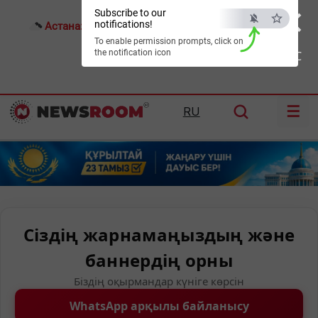
×
Subscribe to our
notifications!
Астана:
20°C
Алматы:
25°C
Шымкент:
32°C
To enable permission prompts, click on
the notification icon
ESC
☰
RU
Сіздің жарнамаңыздың және
баннердің орны
Біздің оқырмандар күніге көрсін
WhatsApp арқылы байланысу