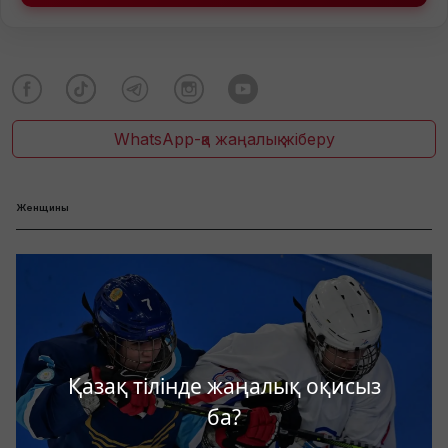
WhatsApp-қа жаңалық жіберу
Женщины
Қазақ тілінде жаңалық оқисыз
ба?