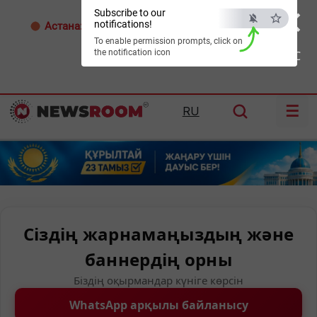
×
Subscribe to our
notifications!
Астана:
32°C
Алматы:
32°C
Шымкент:
36°C
To enable permission prompts, click on
the notification icon
ESC
☰
RU
Сіздің жарнамаңыздың және
баннердің орны
Біздің оқырмандар күніге көрсін
WhatsApp арқылы байланысу