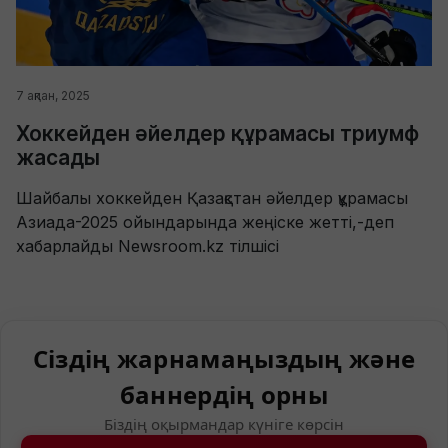
7 ақпан, 2025
Хоккейден әйелдер құрамасы триумф
жасады
Шайбалы хоккейден Қазақстан әйелдер құрамасы
Азиада-2025 ойындарында жеңіске жетті,-деп
хабарлайды Newsroom.kz тілшісі
Сіздің жарнамаңыздың және
баннердің орны
Біздің оқырмандар күніге көрсін