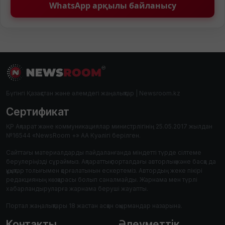
WhatsApp арқылы байланысу
Бүгінгі Қазақстан және әлемдегі жаңалықтар | Newsroom.kz
Сертификат
ҚР Ақпарат және коммуникациялар министрлігінің 25.05.2017 жылдан
№16544 «NewsRoom +» АА Куәлігі берілген.
Сайттағы материалдарды пайдаланғанда міндетті түрде сілтеме
берулеріңізді сұраймыз. Ақпараттық порталдағы авторлық және басқа да
құқықтар толығымен қорғалатынын ескертеміз. Автордың жеке пікірі
редакцияның көзқарасы болып саналмайды. Жарнама мен түрлі
хабарландыруларға жарнама беруші жауапты.
Портал жаңалықтары 18 жастан асқан оқырмандар назарына.
Контакты
Әлеуметтік